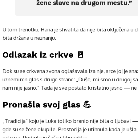
žene slave na drugom mestu.”
U tom trenutku, Hana je shvatila da nije bila uključena u d
bila držana u neznanju.
Odlazak iz crkve 🚪
Dok su se crkvena zvona oglašavala iza nje, srce joj je sna
uznemiren glas s druge strane: „Dušo, mi smo u drugoj sa
nam nije jasno.“ Tada je sve postalo kristalno jasno — ne
Pronašla svoj glas 💪
„Tradicija“ koju je Luka toliko branio nije bila o ljubavi — 
gde su se žene okupile. Prostorija je utihnula kada je ušla —
od suza. Podigla je čašu i tiho rekla: