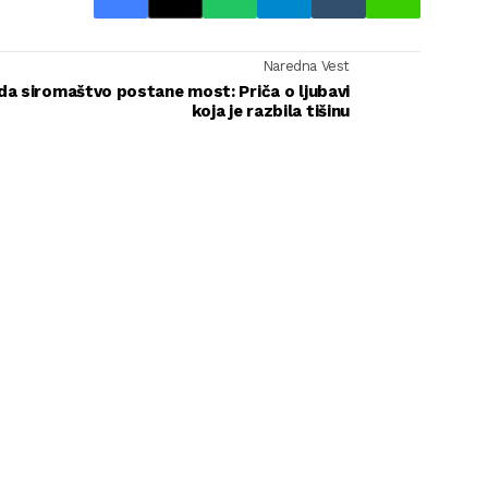
Naredna Vest
da siromaštvo postane most: Priča o ljubavi
koja je razbila tišinu