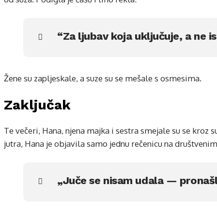
“Za ljubav koja uključuje, a ne is
Žene su zapljeskale, a suze su se mešale s osmesima.
Zaključak
Te večeri, Hana, njena majka i sestra smejale su se kroz s
jutra, Hana je objavila samo jednu rečenicu na društven
„Juče se nisam udala — pronašl