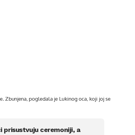
e. Zbunjena, pogledala je Lukinog oca, koji joj se
 prisustvuju ceremoniji, a