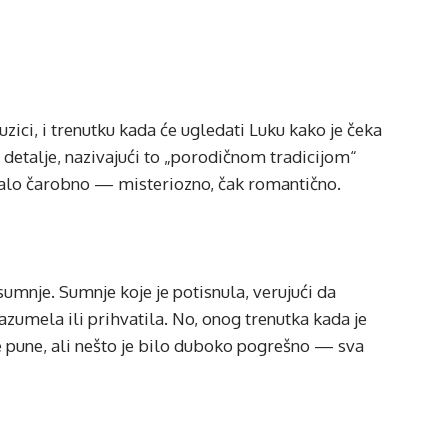
ci, i trenutku kada će ugledati Luku kako je čeka
e detalje, nazivajući to „porodičnom tradicijom“
vučalo čarobno — misteriozno, čak romantično.
umnje. Sumnje koje je potisnula, verujući da
razumela ili prihvatila. No, onog trenutka kada je
le pune, ali nešto je bilo duboko pogrešno — sva