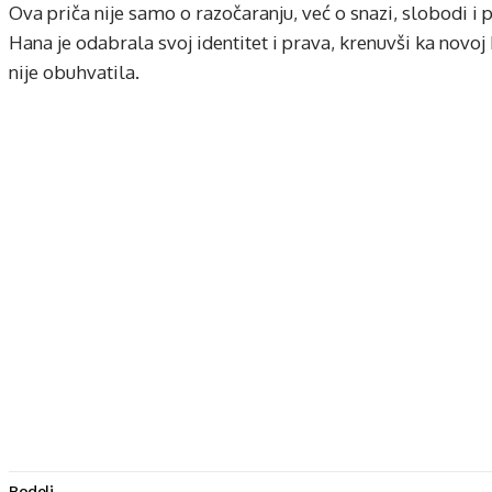
Ova priča nije samo o razočaranju, već o snazi, slobodi i p
Hana je odabrala svoj identitet i prava, krenuvši ka novoj
nije obuhvatila.
Podeli