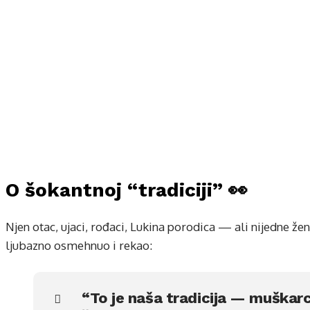
O šokantnoj “tradiciji” 👀
Njen otac, ujaci, rođaci, Lukina porodica — ali nijedne žen
ljubazno osmehnuo i rekao:
“To je naša tradicija — muškarci