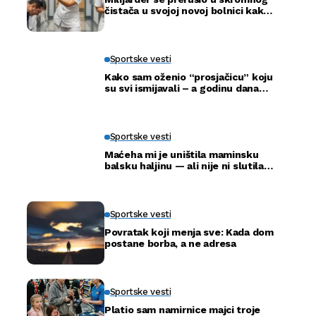
čistača u svojoj novoj bolnici kako
bi otkrio istinu…
Sportske vesti
Kako sam oženio “prosjačicu” koju
su svi ismijavali – a godinu dana
kasnije otkrili smo njenu pravu
tajnu
Sportske vesti
Maćeha mi je uništila maminsku
balsku haljinu — ali nije ni slutila
šta će tata uraditi
Sportske vesti
Povratak koji menja sve: Kada dom
postane borba, a ne adresa
Sportske vesti
Platio sam namirnice majci troje