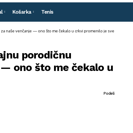
l
Košarka
Tenis
ju za naše venčanje — ono što me čekalo u crkvi promenilo je sve
tajnu porodičnu
e — ono što me čekalo u
Podeli