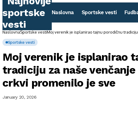
Naslovna
Sportske vesti
Fudba
Naslovna
Sportske vesti
Moj verenik je isplanirao tajnu porodičnu tradici
Sportske vesti
Moj verenik je isplanirao 
tradiciju za naše venčanj
crkvi promenilo je sve
January 20, 2026