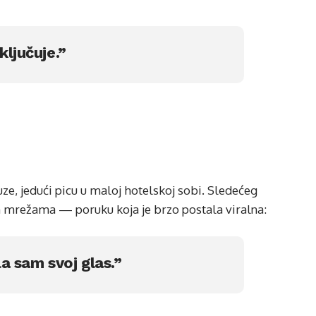
ključuje.”
uze, jedući picu u maloj hotelskoj sobi. Sledećeg
im mrežama — poruku koja je brzo postala viralna:
a sam svoj glas.”