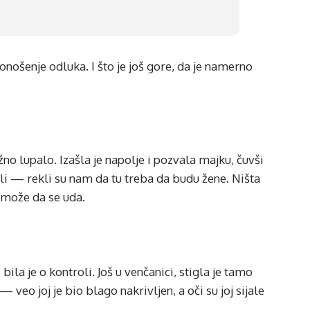
onošenje odluka. I što je još gore, da je namerno
žno lupalo. Izašla je napolje i pozvala majku, čuvši
li — rekli su nam da tu treba da budu žene. Ništa
 može da se uda.
bila je o kontroli. Još u venčanici, stigla je tamo
 veo joj je bio blago nakrivljen, a oči su joj sijale