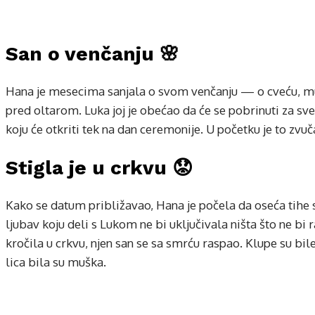
San o venčanju 🌸
Hana je mesecima sanjala o svom venčanju — o cveću, muzi
pred oltarom. Luka joj je obećao da će se pobrinuti za sv
koju će otkriti tek na dan ceremonije. U početku je to z
Stigla je u crkvu 😟
Kako se datum približavao, Hana je počela da oseća tihe s
ljubav koju deli s Lukom ne bi uključivala ništa što ne bi 
kročila u crkvu, njen san se sa smrću raspao. Klupe su bi
lica bila su muška.