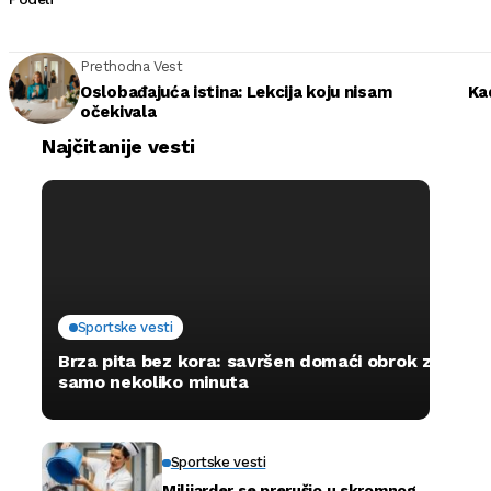
Prethodna Vest
Oslobađajuća istina: Lekcija koju nisam
Ka
očekivala
Najčitanije vesti
Sportske vesti
Brza pita bez kora: savršen domaći obrok za
samo nekoliko minuta
Sportske vesti
Milijarder se prerušio u skromnog