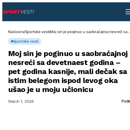
Naslovna
Sportske vesti
Moj sin je poginuo u saobraćajnoj nesreći sa
devetnaest godina – pet godina kasnije, mali
dečak sa istim belegom ispod levog oka ušao
Sportske vesti
je u moju učionicu
Moj sin je poginuo u saobraćajnoj
nesreći sa devetnaest godina –
pet godina kasnije, mali dečak sa
istim belegom ispod levog oka
ušao je u moju učionicu
March 1, 2026
Pode