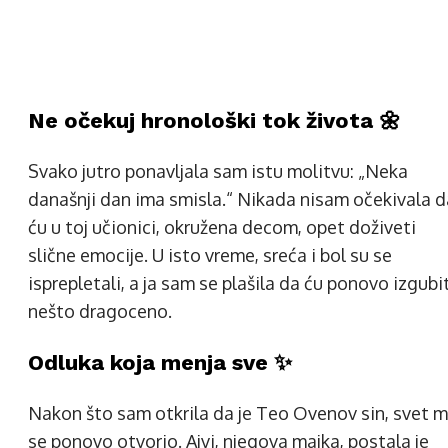
Ne očekuj hronološki tok života 🌼
Svako jutro ponavljala sam istu molitvu: „Neka
današnji dan ima smisla.“ Nikada nisam očekivala d
ću u toj učionici, okružena decom, opet doživeti
slične emocije. U isto vreme, sreća i bol su se
isprepletali, a ja sam se plašila da ću ponovo izgubi
nešto dragoceno.
Odluka koja menja sve ✨
Nakon što sam otkrila da je Teo Ovenov sin, svet m
se ponovo otvorio. Ajvi, njegova majka, postala je