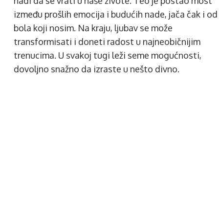
nadi da se vrati u naše živote. Teo je postao most
između prošlih emocija i budućih nade, jača čak i od
bola koji nosim. Na kraju, ljubav se može
transformisati i doneti radost u najneobičnijim
trenucima. U svakoj tugi leži seme mogućnosti,
dovoljno snažno da izraste u nešto divno.