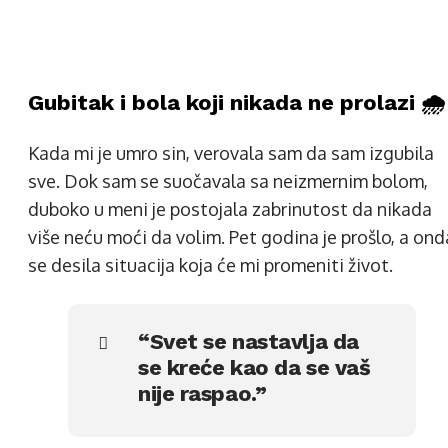
Gubitak i bola koji nikada ne prolazi 🌧️
Kada mi je umro sin, verovala sam da sam izgubila
sve. Dok sam se suočavala sa neizmernim bolom,
duboko u meni je postojala zabrinutost da nikada
više neću moći da volim. Pet godina je prošlo, a ond
se desila situacija koja će mi promeniti život.
“Svet se nastavlja da
se kreće kao da se vaš
nije raspao.”