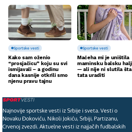
Sportske vesti
Sportske vesti
Kako sam oženio
Maćeha mi je uništila
“prosjačicu” koju su svi
maminsku balsku halj
ismijavali – a godinu
— ali nije ni slutila št
dana kasnije otkrili smo
tata uraditi
njenu pravu tajnu
Najnovije sportske vesti iz Srbije i sveta. Vesti o
Novaku Đokoviću, Nikoli Jokiću, Srbiji, Partizanu,
Crvenoj zvezdi. Aktuelne vesti iz najjačih fudbalskih