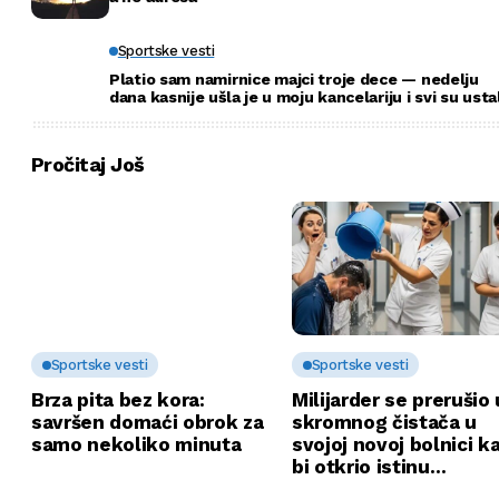
Sportske vesti
Platio sam namirnice majci troje dece — nedelju
dana kasnije ušla je u moju kancelariju i svi su usta
Pročitaj Još
Sportske vesti
Sportske vesti
Brza pita bez kora:
Milijarder se prerušio 
savršen domaći obrok za
skromnog čistača u
samo nekoliko minuta
svojoj novoj bolnici k
bi otkrio istinu…