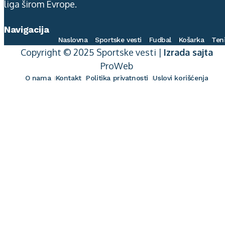
liga širom Evrope.
Navigacija
Naslovna
Sportske vesti
Fudbal
Košarka
Ten
Copyright © 2025 Sportske vesti |
Izrada sajta
ProWeb
O nama
Kontakt
Politika privatnosti
Uslovi korišćenja