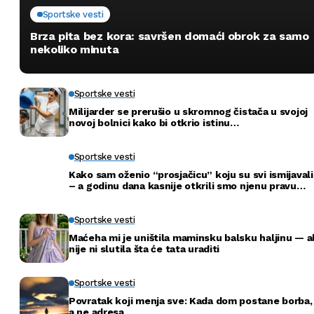
Sportske vesti
Brza pita bez kora: savršen domaći obrok za samo
nekoliko minuta
Sportske vesti
Milijarder se prerušio u skromnog čistača u svojoj
novoj bolnici kako bi otkrio istinu…
Sportske vesti
Kako sam oženio “prosjačicu” koju su svi ismijavali
– a godinu dana kasnije otkrili smo njenu pravu
tajnu
Sportske vesti
Maćeha mi je uništila maminsku balsku haljinu — al
nije ni slutila šta će tata uraditi
Sportske vesti
Povratak koji menja sve: Kada dom postane borba,
a ne adresa