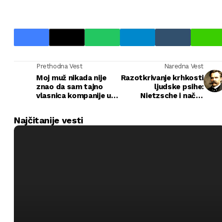
Prethodna Vest
Naredna Vest
Moj muž nikada nije
Razotkrivanje krhkosti
znao da sam tajno
ljudske psihe:
vlasnica kompanije u
Nietzsche i načini
kojoj radi. Za njega
sloma
sam bila samo
Najčitanije vesti
„neobrazovana“
supruga…