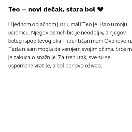
Teo – novi dečak, stara bol 💔
U jednom oblačnom jutru, mali Teo je ušao u moju
učionicu. Njegov osmeh bio je neodoljiv, a njegov
beleg ispod levog oka – identičan mom Ovenovom.
Tada nisam mogla da verujem svojim očima. Srce m
je zakucalo snažnije. Za trenutak, sve su se
uspomene vratile, a bol ponovo oživeo.