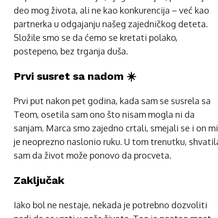
deo mog života, ali ne kao konkurencija – već kao
partnerka u odgajanju našeg zajedničkog deteta.
Složile smo se da ćemo se kretati polako,
postepeno, bez trganja duša.
Prvi susret sa nadom ☀️
Prvi put nakon pet godina, kada sam se susrela sa
Teom, osetila sam ono što nisam mogla ni da
sanjam. Marca smo zajedno crtali, smejali se i on mi
je neoprezno naslonio ruku. U tom trenutku, shvatil
sam da život može ponovo da procveta.
Zaključak
Iako bol ne nestaje, nekada je potrebno dozvoliti