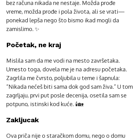
bez računa nikada ne nestaje. Možda prođe
vreme, možda prođe i pola života, ali se vrati—
ponekad lepša nego što bismo ikad mogli da
zamislimo. ✨
Početak, ne kraj
Mislila sam da me vodi na mesto završetaka.
Umesto toga, dovela me je na adresu početaka.
Zagrlila me čvrsto, poljubila u teme i šapnula:
“Nikada nećeš biti sama dok god sam živa.” U tom
zagrljaju, prvi put posle decenija, osetila sam se
potpuno, istinski kod kuće. 🕯️🏡
Zakljucak
Ova priča nije o staračkom domu, nego o domu