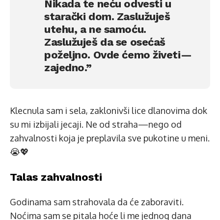
Nikada te neću odvesti u
starački dom. Zaslužuješ
utehu, a ne samoću.
Zaslužuješ da se osećaš
poželjno. Ovde ćemo živeti—
zajedno.”
Klecnula sam i sela, zaklonivši lice dlanovima dok
su mi izbijali jecaji. Ne od straha—nego od
zahvalnosti koja je preplavila sve pukotine u meni.
😭💖
Talas zahvalnosti
Godinama sam strahovala da će zaboraviti.
Noćima sam se pitala hoće li me jednog dana