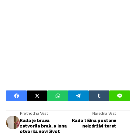
Prethodna Vest
Naredna Vest
Kada je brava
Kada tišina postane
zatvorila brak, a Inna
neizdrživi teret
otvorila novi život