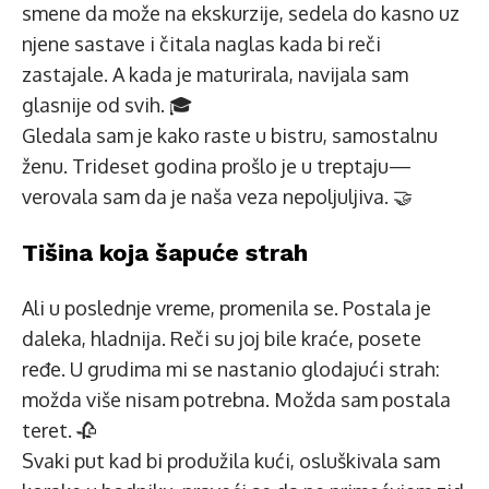
smene da može na ekskurzije, sedela do kasno uz
njene sastave i čitala naglas kada bi reči
zastajale. A kada je maturirala, navijala sam
glasnije od svih. 🎓
Gledala sam je kako raste u bistru, samostalnu
ženu. Trideset godina prošlo je u treptaju—
verovala sam da je naša veza nepoljuljiva. 🤝
Tišina koja šapuće strah
Ali u poslednje vreme, promenila se. Postala je
daleka, hladnija. Reči su joj bile kraće, posete
ređe. U grudima mi se nastanio glodajući strah:
možda više nisam potrebna. Možda sam postala
teret. 🥀
Svaki put kad bi produžila kući, osluškivala sam