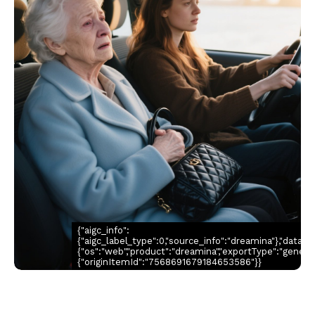
{"aigc_info":
{"aigc_label_type":0,"source_info":"dreamina"},"data":
{"os":"web","product":"dreamina","exportType":"generatio
{"originItemId":"7568691679184653586"}}