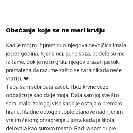
Obećanje koje se ne meri krvlju
Kad je moj muž preminuo, njegova devojčica imala
je pet godina. Njene oči, pune suza, bodele su me
iz tame, dok je noću grlila njegov prazan jastuk,
premalena da razume zašto se tata nikada neće
vratiti. 💔
Tada sam sebi dala zavet. I bez krvne veze,
odgajiću je kao da je moja. Dala sam joj sve što
sam imala: zalogaj više kada je ostajalo premalo
hrane; hladne obloge i tople dlanove nad njenim
vrelim čelom; ohrabrenje u jutra kada je škola
delovala kao surovo mesto. Radila sam duple