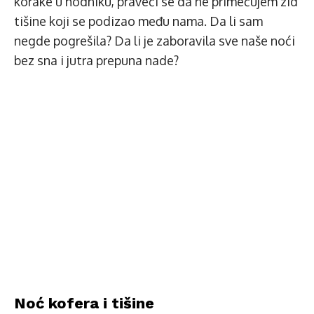
korake u hodniku, praveći se da ne primećujem zid
tišine koji se podizao među nama. Da li sam
negde pogrešila? Da li je zaboravila sve naše noći
bez sna i jutra prepuna nade?
Noć kofera i tišine