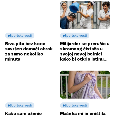
Sportske vesti
Sportske vesti
Brza pita bez kora:
Milijarder se prerušio u
savršen domaći obrok
skromnog čistača u
za samo nekoliko
svojoj novoj bolnici
minuta
kako bi otkrio istinu…
Sportske vesti
Sportske vesti
Kako sam oženio
Maćeha mi je uništila