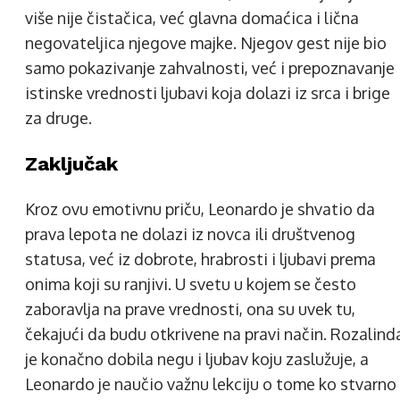
više nije čistačica, već glavna domaćica i lična
negovateljica njegove majke. Njegov gest nije bio
samo pokazivanje zahvalnosti, već i prepoznavanje
istinske vrednosti ljubavi koja dolazi iz srca i brige
za druge.
Zaključak
Kroz ovu emotivnu priču, Leonardo je shvatio da
prava lepota ne dolazi iz novca ili društvenog
statusa, već iz dobrote, hrabrosti i ljubavi prema
onima koji su ranjivi. U svetu u kojem se često
zaboravlja na prave vrednosti, ona su uvek tu,
čekajući da budu otkrivene na pravi način. Rozalind
je konačno dobila negu i ljubav koju zaslužuje, a
Leonardo je naučio važnu lekciju o tome ko stvarno