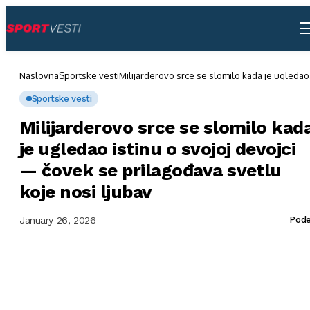
Naslovna
Sportske vesti
Milijarderovo srce se slomilo kada je ugledao
istinu o svojoj devojci — čovek se prilagođav
svetlu koje nosi ljubav
Sportske vesti
Milijarderovo srce se slomilo kad
je ugledao istinu o svojoj devojci
— čovek se prilagođava svetlu
koje nosi ljubav
January 26, 2026
Pode