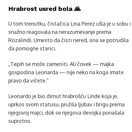
Hrabrost usred bola 🙏
U tom trenutku, čistačica Lina Perez ušla je u sobu i
snažno reagovala na nerazumevanje prema
Rozalindi. Umesto da čisti nered, ona se potrudila
da pomogne starici.
„Tepih se može zameniti. Ali čovek — majka
gospodina Leonarda — nije neko na koga imate
pravo da vičete.“
Leonardo je bio dirnut hrabrošću Linde koja je,
uprkos svom statusu, pružila ljubav i brigu prema
njegovoj majci, dok se njegova devojka ponašala
suprotno.