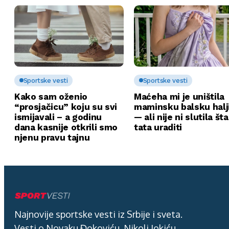
Sportske vesti
Sportske vesti
Kako sam oženio
Maćeha mi je uništila
“prosjačicu” koju su svi
maminsku balsku halj
ismijavali – a godinu
— ali nije ni slutila št
dana kasnije otkrili smo
tata uraditi
njenu pravu tajnu
Najnovije sportske vesti iz Srbije i sveta.
Vesti o Novaku Đokoviću, Nikoli Jokiću,