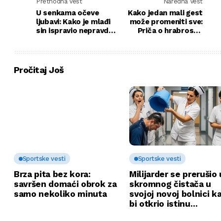
Prethodna Vest
Naredna Vest
U senkama očeve
Kako jedan mali gest
ljubavi: Kako je mlađi
može promeniti sve:
sin ispravio nepravdu
Priča o hrabrosti i
na samrti
ljubavi u porodici
Pročitaj Još
Sportske vesti
Sportske vesti
Brza pita bez kora:
Milijarder se prerušio 
savršen domaći obrok za
skromnog čistača u
samo nekoliko minuta
svojoj novoj bolnici k
bi otkrio istinu…