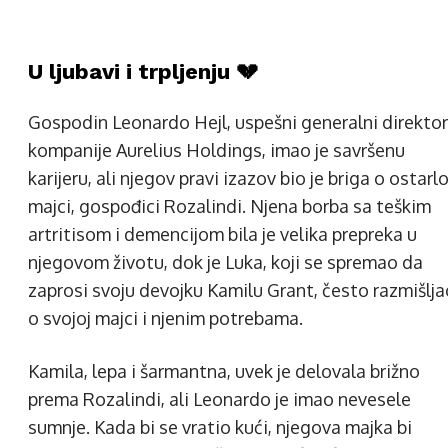
U ljubavi i trpljenju 💔
Gospodin Leonardo Hejl, uspešni generalni direktor
kompanije Aurelius Holdings, imao je savršenu
karijeru, ali njegov pravi izazov bio je briga o ostarlo
majci, gospođici Rozalindi. Njena borba sa teškim
artritisom i demencijom bila je velika prepreka u
njegovom životu, dok je Luka, koji se spremao da
zaprosi svoju devojku Kamilu Grant, često razmišlja
o svojoj majci i njenim potrebama.
Kamila, lepa i šarmantna, uvek je delovala brižno
prema Rozalindi, ali Leonardo je imao nevesele
sumnje. Kada bi se vratio kući, njegova majka bi