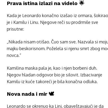
Prava istina izlazi na videlo 🌟
Kada je Leonardo konačno izašao iz ormara, šokira
je i Kamilu i Linu. Njegove reči su prodrmile sve
prisutne:
„Nikada nisam otišao. Čuo sam sve. Nazvala si moj
majku beskorisnom. Poželela si njenu smrt zbog mo
novca.“
Kamilina maska pala je, kao i njen borbeni duh.
Njegov hladan odgovor bio je silovit. Izbacivanje
Kamilu iz kuće takoreći je bila konačna odluka.
Nova nada i mir 🕊️
Leonardo se okrenuo ka Lini, obaveštavajući je da