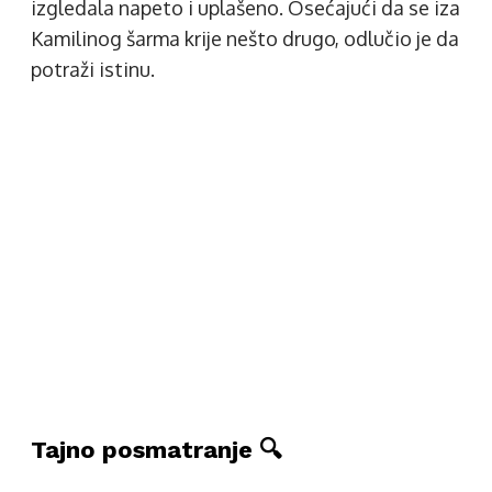
izgledala napeto i uplašeno. Osećajući da se iza
Kamilinog šarma krije nešto drugo, odlučio je da
potraži istinu.
Tajno posmatranje 🔍