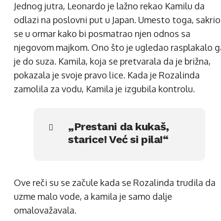
Jednog jutra, Leonardo je lažno rekao Kamilu da
odlazi na poslovni put u Japan. Umesto toga, sakrio
se u ormar kako bi posmatrao njen odnos sa
njegovom majkom. Ono što je ugledao rasplakalo g
je do suza. Kamila, koja se pretvarala da je brižna,
pokazala je svoje pravo lice. Kada je Rozalinda
zamolila za vodu, Kamila je izgubila kontrolu.
„Prestani da kukaš,
starice! Već si pila!“
Ove reči su se začule kada se Rozalinda trudila da
uzme malo vode, a kamila je samo dalje
omalovažavala.