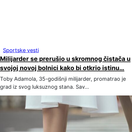
Sportske vesti
Milijarder se prerušio u skromnog čistača u
svojoj novoj bolnici kako bi otkrio istinu…
Toby Adamola, 35-godišnji milijarder, promatrao je
grad iz svog luksuznog stana. Sav...