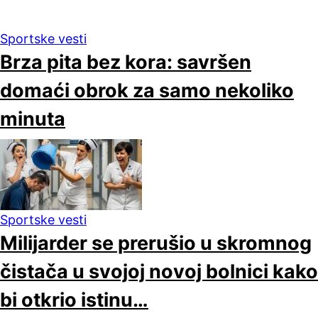
Sportske vesti
Brza pita bez kora: savršen
domaći obrok za samo nekoliko
minuta
Sportske vesti
Milijarder se prerušio u skromnog
čistača u svojoj novoj bolnici kako
bi otkrio istinu…