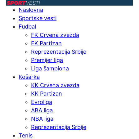
Naslovna
Sportske vesti
Fudbal
FK Crvena zvezda
FK Partizan
Reprezentacija Srbije
Premijer liga
Liga šampiona
Košarka
KK Crvena zvezda
KK Partizan
Evroliga
ABA liga
NBA liga
Reprezentacija Srbije
Tenis