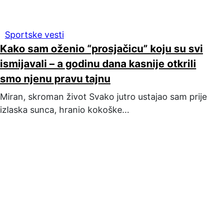
Sportske vesti
Kako sam oženio “prosjačicu” koju su svi
ismijavali – a godinu dana kasnije otkrili
smo njenu pravu tajnu
Miran, skroman život Svako jutro ustajao sam prije
izlaska sunca, hranio kokoške...