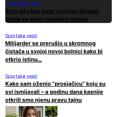
Sportske vesti
Brza pita bez kora: savršen domaći
obrok za samo nekoliko minuta
Sportske vesti
Milijarder se prerušio u skromnog
čistača u svojoj novoj bolnici kako bi
otkrio istinu…
Sportske vesti
Kako sam oženio “prosjačicu” koju su
svi ismijavali – a godinu dana kasnije
otkrili smo njenu pravu tajnu