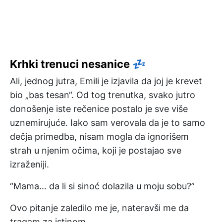
Krhki trenuci nesanice 💤
Ali, jednog jutra, Emili je izjavila da joj je krevet
bio „bas tesan“. Od tog trenutka, svako jutro
donošenje iste rečenice postalo je sve više
uznemirujuće. Iako sam verovala da je to samo
dečja primedba, nisam mogla da ignorišem
strah u njenim očima, koji je postajao sve
izraženiji.
“Mama… da li si sinoć dolazila u moju sobu?”
Ovo pitanje zaledilo me je, nateravši me da
tragam za istinom.