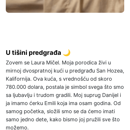
U tišini predgrađa 🌙
Zovem se Laura Mičel. Moja porodica živi u
mirnoj dvospratnoj kući u predgrađu San Hozea,
Kalifornija. Ova kuća, s vrednošću od skoro
780.000 dolara, postala je simbol svega što smo
sa ljubavlju i trudom gradili. Moj suprug Danijel i
ja imamo ćerku Emili koja ima osam godina. Od
samog početka, složili smo se da ćemo imati
samo jedno dete, kako bismo joj pružili sve što
možemo.