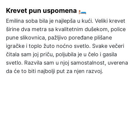
Krevet pun uspomena 🛏️
Emilina soba bila je najlepša u kući. Veliki krevet
širine dva metra sa kvalitetnim dušekom, police
pune slikovnica, pažljivo poređane plišane
igračke i toplo žuto noćno svetlo. Svake večeri
čitala sam joj priču, poljubila je u čelo i gasila
svetlo. Razvila sam u njoj samostalnost, uverena
da će to biti najbolji put za njen razvoj.