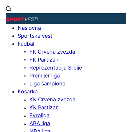
Naslovna
Sportske vesti
Fudbal
FK Crvena zvezda
FK Partizan
Reprezentacija Srbije
Premijer liga
Liga šampiona
Košarka
KK Crvena zvezda
KK Partizan
Evroliga
ABA liga
NBA liga