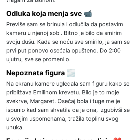
Odluka koja menja sve 📹
Previše sam se brinula i odlučila da postavim
kameru u njenoj sobi. Bitno je bilo da smirim
svoju dušu. Kada se noću sve smirilo, ja sam se
prvi put ponovo osećala opušteno. Do 2:00
ujutru, sve se promenilo.
Nepoznata figura 🌫️
Na ekranu kamere ugledala sam figuru kako se
približava Emilinom krevetu. Bilo je to moje
svekrve, Margaret. Osećaj bola i tuge me je
ispunio kad sam shvatila da je ona, izgubivši se
u svojim uspomenama, tražila toplinu svog
unuka.