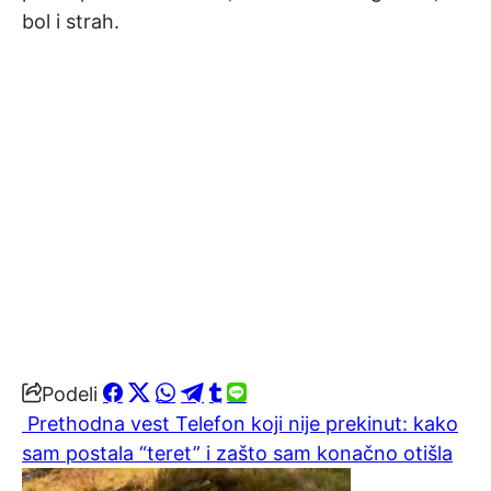
bol i strah.
Podeli
Prethodna vest
Telefon koji nije prekinut: kako
sam postala “teret” i zašto sam konačno otišla