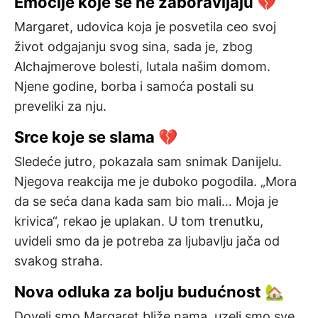
Emocije koje se ne zaboravljaju 💔
Margaret, udovica koja je posvetila ceo svoj
život odgajanju svog sina, sada je, zbog
Alchajmerove bolesti, lutala našim domom.
Njene godine, borba i samoća postali su
preveliki za nju.
Srce koje se slama 💔
Sledeće jutro, pokazala sam snimak Danijelu.
Njegova reakcija me je duboko pogodila. „Mora
da se seća dana kada sam bio mali… Moja je
krivica“, rekao je uplakan. U tom trenutku,
uvideli smo da je potreba za ljubavlju jača od
svakog straha.
Nova odluka za bolju budućnost 🏡
Doveli smo Margaret bliže nama, uzeli smo sve