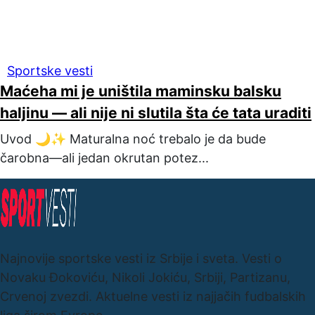
Sportske vesti
Maćeha mi je uništila maminsku balsku
haljinu — ali nije ni slutila šta će tata uraditi
Uvod 🌙✨ Maturalna noć trebalo je da bude
čarobna—ali jedan okrutan potez...
Najnovije sportske vesti iz Srbije i sveta. Vesti o
Novaku Đokoviću, Nikoli Jokiću, Srbiji, Partizanu,
Crvenoj zvezdi. Aktuelne vesti iz najjačih fudbalskih