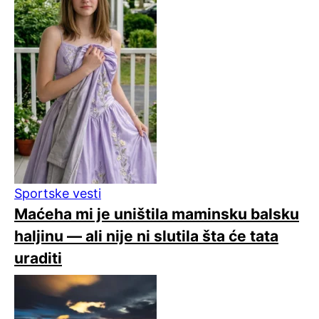
Sportske vesti
Maćeha mi je uništila maminsku balsku
haljinu — ali nije ni slutila šta će tata
uraditi