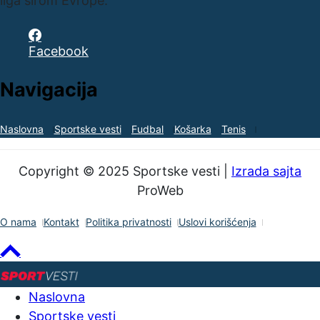
liga širom Evrope.
Facebook
Navigacija
Naslovna
Sportske vesti
Fudbal
Košarka
Tenis
Copyright © 2025 Sportske vesti |
Izrada sajta
ProWeb
O nama
Kontakt
Politika privatnosti
Uslovi korišćenja
Naslovna
Sportske vesti