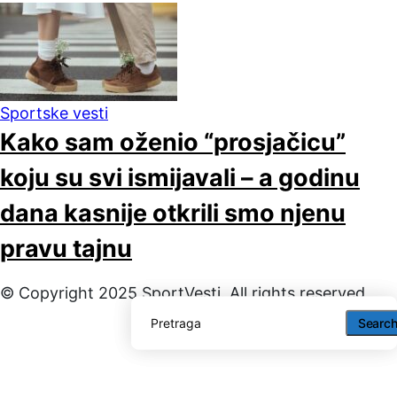
Sportske vesti
Kako sam oženio “prosjačicu”
koju su svi ismijavali – a godinu
dana kasnije otkrili smo njenu
pravu tajnu
© Copyright 2025 SportVesti. All rights reserved
Searc
Searc