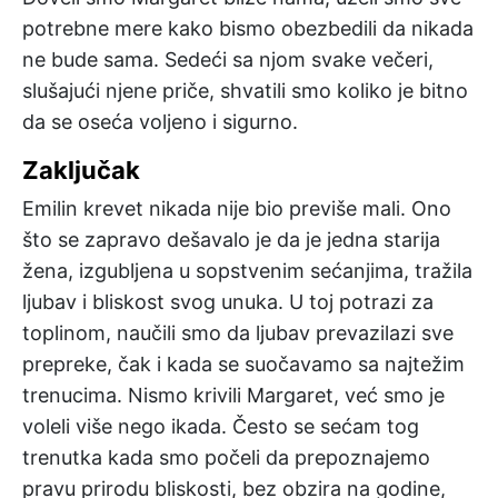
potrebne mere kako bismo obezbedili da nikada
ne bude sama. Sedeći sa njom svake večeri,
slušajući njene priče, shvatili smo koliko je bitno
da se oseća voljeno i sigurno.
Zaključak
Emilin krevet nikada nije bio previše mali. Ono
što se zapravo dešavalo je da je jedna starija
žena, izgubljena u sopstvenim sećanjima, tražila
ljubav i bliskost svog unuka. U toj potrazi za
toplinom, naučili smo da ljubav prevazilazi sve
prepreke, čak i kada se suočavamo sa najtežim
trenucima. Nismo krivili Margaret, već smo je
voleli više nego ikada. Često se sećam tog
trenutka kada smo počeli da prepoznajemo
pravu prirodu bliskosti, bez obzira na godine,