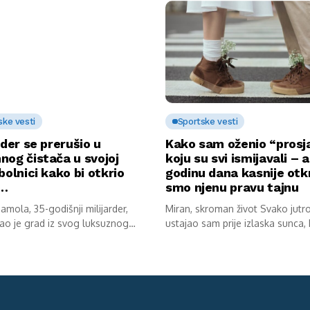
ske vesti
Sportske vesti
rder se prerušio u
Kako sam oženio “prosj
nog čistača u svojoj
koju su svi ismijavali – a
bolnici kako bi otkrio
godinu dana kasnije otkr
u…
smo njenu pravu tajnu
mola, 35-godišnji milijarder,
Miran, skroman život Svako jutr
ao je grad iz svog luksuznog
ustajao sam prije izlaska sunca,
av...
kokoške...