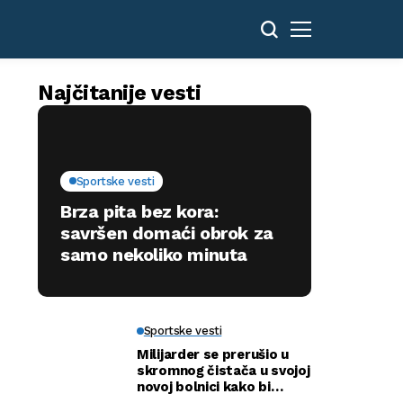
Najčitanije vesti
Sportske vesti
Brza pita bez kora:
savršen domaći obrok za
samo nekoliko minuta
Sportske vesti
Milijarder se prerušio u
skromnog čistača u svojoj
novoj bolnici kako bi
otkrio istinu…