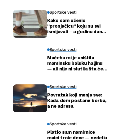
Sportske vesti
Kako sam oženio
“prosjačicu” koju su svi
ismijavali – a godinu dana
kasnije otkrili smo njenu
pravu tajnu
Sportske vesti
Maćeha mi je uništila
maminsku balsku haljinu
— ali nije ni slutila šta će
tata uraditi
Sportske vesti
Povratak koji menja sve:
Kada dom postane borba,
a ne adresa
Sportske vesti
Platio sam namirnice
majci troje dece — nedelju