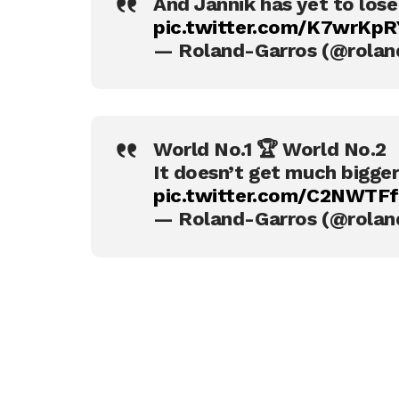
And Jannik has yet to lose
pic.twitter.com/K7wrKp
— Roland-Garros (@rolan
World No.1 🏆 World No.2
It doesn’t get much bigger
pic.twitter.com/C2NWTF
— Roland-Garros (@rolan