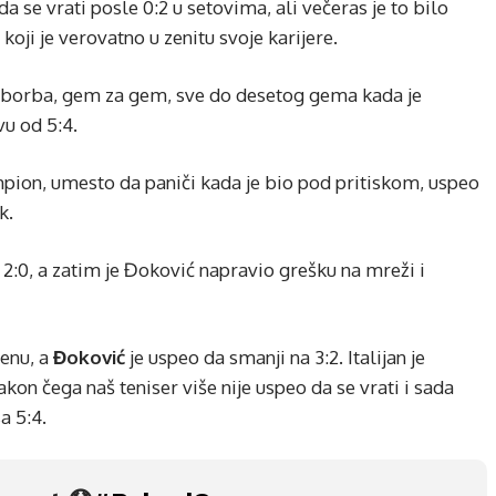
se vrati posle 0:2 u setovima, ali večeras je to bilo
oji je verovatno u zenitu svoje karijere.
a borba, gem za gem, sve do desetog gema kada je
vu od 5:4.
ampion, umesto da paniči kada je bio pod pritiskom, uspeo
k.
sa 2:0, a zatim je Đoković napravio grešku na mreži i
oenu, a
Đoković
je uspeo da smanji na 3:2. Italijan je
kon čega naš teniser više nije uspeo da se vrati i sada
a 5:4.