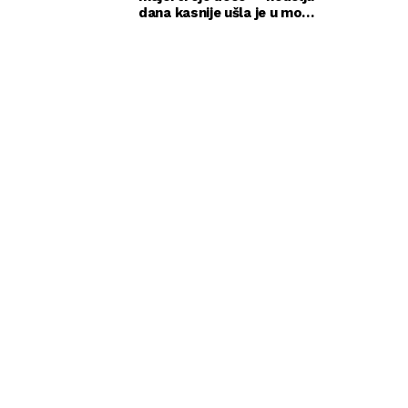
dana kasnije ušla je u moju
kancelariju i svi su ustali