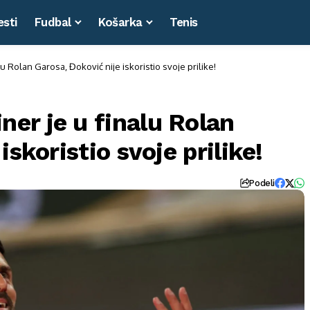
esti
Fudbal
Košarka
Tenis
u Rolan Garosa, Đoković nije iskoristio svoje prilike!
er je u finalu Rolan
iskoristio svoje prilike!
Podeli