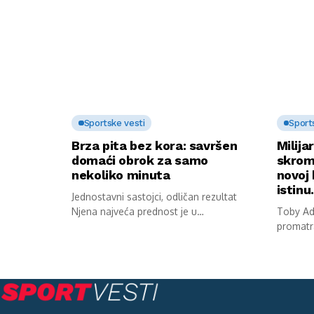
Sportske vesti
Sport
Brza pita bez kora: savršen
Milija
domaći obrok za samo
skrom
nekoliko minuta
novoj 
istin
Jednostavni sastojci, odličan rezultat
Njena najveća prednost je u
Toby Ada
jednostavnosti pripreme. Potrebni...
promatr
stana. S