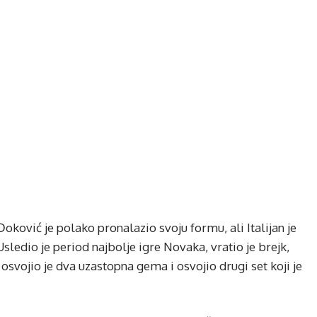
Đoković je polako pronalazio svoju formu, ali Italijan je
Usledio je period najbolje igre Novaka, vratio je brejk,
, osvojio je dva uzastopna gema i osvojio drugi set koji je