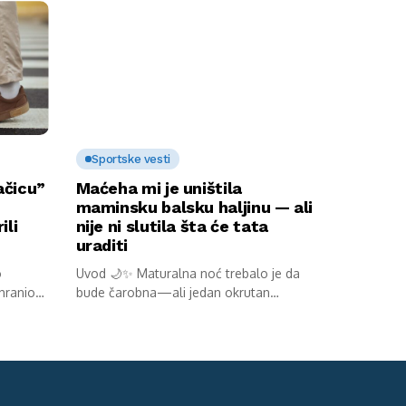
Sportske vesti
ačicu”
Maćeha mi je uništila
maminsku balsku haljinu — ali
ili
nije ni slutila šta će tata
uraditi
o
Uvod 🌙✨ Maturalna noć trebalo je da
 hranio
bude čarobna—ali jedan okrutan
potez...