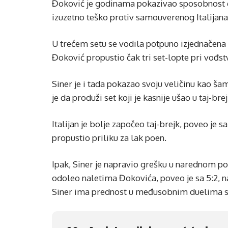
Đoković je godinama pokazivao sposobnost da 
izuzetno teško protiv samouverenog Italijana k
U trećem setu se vodila potpuno izjednačen
Đoković propustio čak tri set-lopte pri vođst
Siner je i tada pokazao svoju veličinu kao š
je da produži set koji je kasnije ušao u taj-brej
Italijan je bolje započeo taj-brejk, poveo je 
propustio priliku za lak poen.
Ipak, Siner je napravio grešku u narednom p
odoleo naletima Đokovića, poveo je sa 5:2, na
Siner ima prednost u međusobnim duelima s