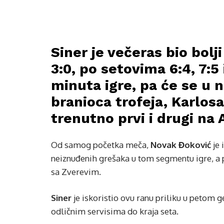
Siner je večeras bio bolj
3:0, po setovima 6:4, 7:5 i
minuta igre, pa će se u n
branioca trofeja, Karlosa
trenutno prvi i drugi na A
Od samog početka meča,
Novak Đoković
je 
neiznuđenih grešaka u tom segmentu igre, a p
sa Zverevim.
Siner
je iskoristio ovu ranu priliku u petom 
odličnim servisima do kraja seta.