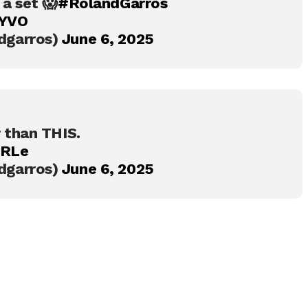
 a set 😱
#RolandGarros
RYVO
dgarros)
June 6, 2025
 than THIS.
fRLe
dgarros)
June 6, 2025