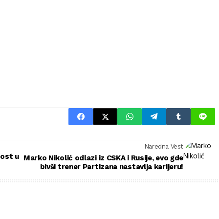
Naredna Vest
ost u
Marko Nikolić odlazi iz CSKA i Rusije, evo gde
bivši trener Partizana nastavlja karijeru!