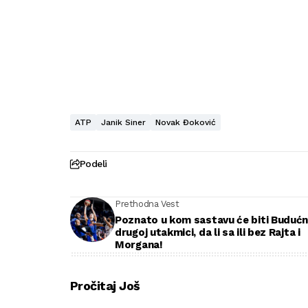
ATP
Janik Siner
Novak Đoković
Podeli
Prethodna Vest
Poznato u kom sastavu će biti Budućn
drugoj utakmici, da li sa ili bez Rajta i
Morgana!
Pročitaj Još