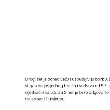
Drugi set je doneo veću i uzbudljiviju borbu. 
stigao do još jednog brejka i vođstva od 5:3. 
izjednačio na 5:5, ali Siner je brzo odgovorio
trajao sat i 11 minuta.