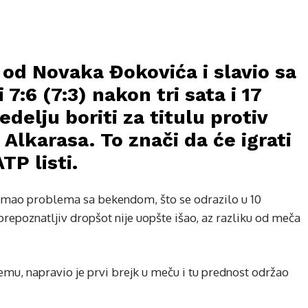
i od Novaka Đokovića i slavio sa
 7:6 (7:3) nakon tri sata i 17
edelju boriti za titulu protiv
 Alkarasa. To znači da će igrati
TP listi.
imao problema sa bekendom, što se odrazilo u 10
repoznatljiv dropšot nije uopšte išao, az razliku od meča
gemu, napravio je prvi brejk u meču i tu prednost održao