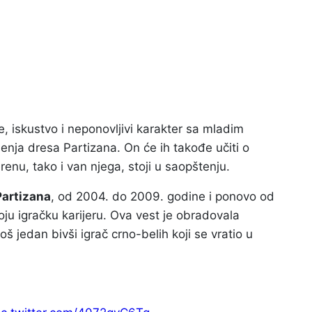
e, iskustvo i neponovljivi karakter sa mladim
šenja dresa Partizana. On će ih takođe učiti o
enu, tako i van njega, stoji u saopštenju.
Partizana
, od 2004. do 2009. godine i ponovo od
ju igračku karijeru. Ova vest je obradovala
još jedan bivši igrač crno-belih koji se vratio u