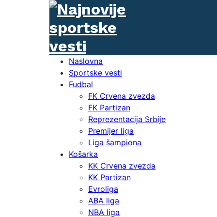
Naslovna
Sportske vesti
Fudbal
FK Crvena zvezda
FK Partizan
Reprezentacija Srbije
Premijer liga
Liga šampiona
Košarka
KK Crvena zvezda
KK Partizan
Evroliga
ABA liga
NBA liga