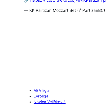
🔗
https://t.co/UMwKdLoLjP
#KKPartizan
p
— KK Partizan Mozzart Bet (@PartizanBC
ABA liga
Evroliga
Novica Veličković