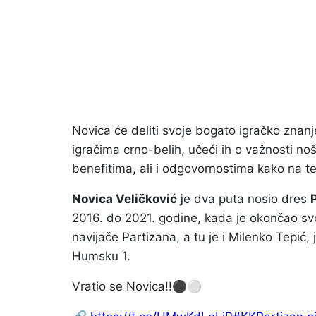
Novica će deliti svoje bogato igračko znanj
igračima crno-belih, učeći ih o važnosti no
benefitima, ali i odgovornostima kako na ter
Novica Veličković j
e dva puta nosio dres
2016. do 2021. godine, kada je okončao svo
navijače Partizana, a tu je i Milenko Tepić, 
Humsku 1.
Vratio se Novica!!⚫️⚪️