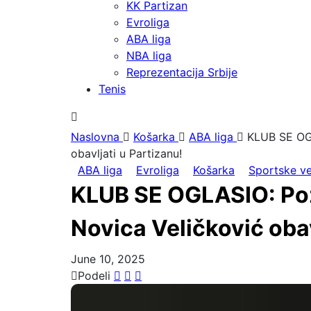
KK Partizan
Evroliga
ABA liga
NBA liga
Reprezentacija Srbije
Tenis
Naslovna
Košarka
ABA liga
KLUB SE OGL
obavljati u Partizanu!
ABA liga
Evroliga
Košarka
Sportske ve
KLUB SE OGLASIO: Poz
Novica Veličković obav
June 10, 2025
Podeli