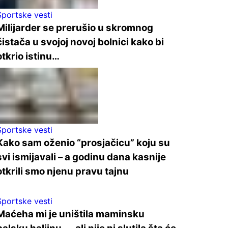
Sportske vesti
Milijarder se prerušio u skromnog
čistača u svojoj novoj bolnici kako bi
otkrio istinu…
Sportske vesti
Kako sam oženio “prosjačicu” koju su
svi ismijavali – a godinu dana kasnije
otkrili smo njenu pravu tajnu
Sportske vesti
Maćeha mi je uništila maminsku