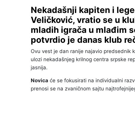
Nekadašnji kapiten i leg
Veličković, vratio se u kl
mladih igrača u mlađim s
potvrdio je danas klub reč
Ovu vest je dan ranije najavio predsednik k
ulozi nekadašnjeg krilnog centra srpske repr
jasnija.
Novica
će se fokusirati na individualni ra
prenosi se na zvaničnom sajtu najtrofejnije