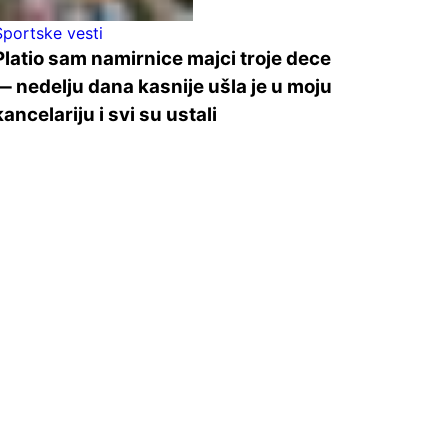
Sportske vesti
Platio sam namirnice majci troje dece
— nedelju dana kasnije ušla je u moju
kancelariju i svi su ustali