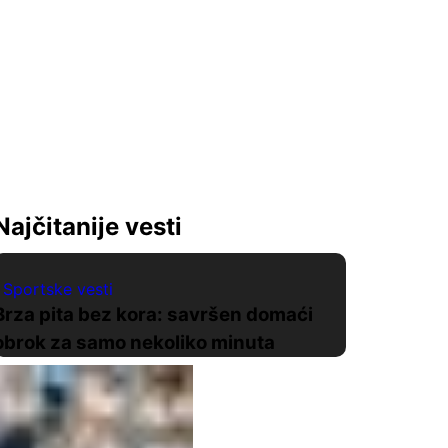
Najčitanije vesti
Sportske vesti
Brza pita bez kora: savršen domaći
obrok za samo nekoliko minuta