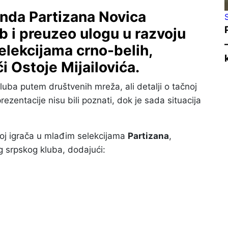
enda Partizana Novica
ub i preuzeo ulogu u razvoju
elekcijama crno-belih,
i Ostoje Mijailovića.
luba putem društvenih mreža, ali detalji o tačnoj
ezentacije nisu bili poznati, dok je sada situacija
zvoj igrača u mlađim selekcijama
Partizana
,
g srpskog kluba, dodajući: