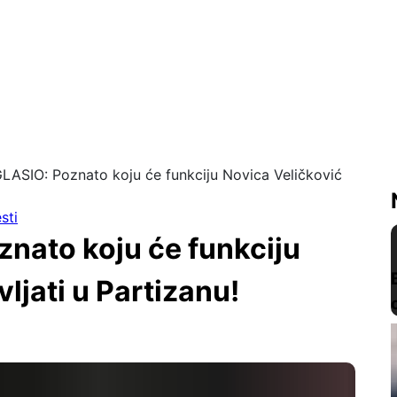
ASIO: Poznato koju će funkciju Novica Veličković
sti
nato koju će funkciju
ljati u Partizanu!