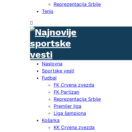
Reprezentacija Srbije
Tenis
Naslovna
Sportske vesti
Fudbal
FK Crvena zvezda
FK Partizan
Reprezentacija Srbije
Premijer liga
Liga šampiona
Košarka
KK Crvena zvezda