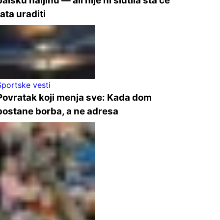
balsku haljinu — ali nije ni slutila šta će
tata uraditi
Sportske vesti
Povratak koji menja sve: Kada dom
postane borba, a ne adresa