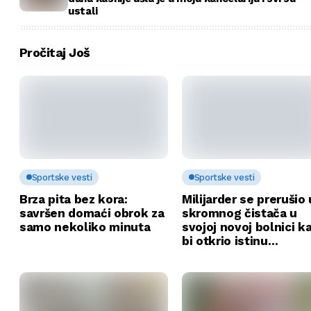
ustali
Pročitaj Još
Sportske vesti
Sportske vesti
Brza pita bez kora:
Milijarder se prerušio 
savršen domaći obrok za
skromnog čistača u
samo nekoliko minuta
svojoj novoj bolnici k
bi otkrio istinu…