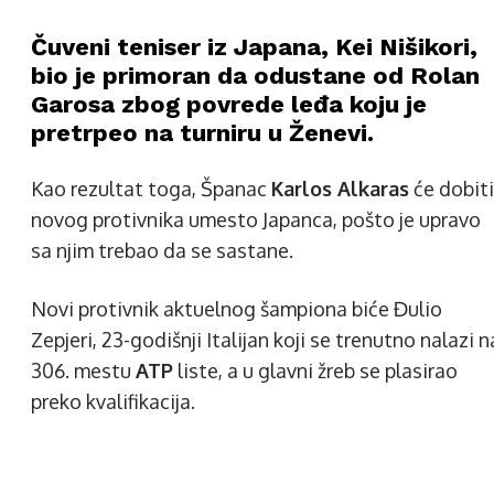
Čuveni teniser iz Japana, Kei Nišikori,
bio je primoran da odustane od Rolan
Garosa zbog povrede leđa koju je
pretrpeo na turniru u Ženevi.
Kao rezultat toga, Španac
Karlos Alkaras
će dobiti
novog protivnika umesto Japanca, pošto je upravo
sa njim trebao da se sastane.
Novi protivnik aktuelnog šampiona biće Đulio
Zepjeri, 23-godišnji Italijan koji se trenutno nalazi n
306. mestu
ATP
liste, a u glavni žreb se plasirao
preko kvalifikacija.