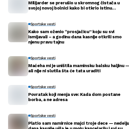
Milijarder se prerušio u skromnog čistača u
svojoj novoj bolnici kako bi otkrio istinu…
Sportske vesti
Kako sam oženio “prosjačicu” koju su svi
ismijavali – a godinu dana kasnije otkrili smo
njenu pravu tajnu
Sportske vesti
Maćeha mi je uništila maminsku balsku haljinu 
ali nije ni slutila šta će tata uraditi
Sportske vesti
Povratak koji menja sve: Kada dom postane
borba, a ne adresa
Sportske vesti
Platio sam namirnice majci troje dece — nedelj
dana kasnije ušla je u moju kancelariju i svi su