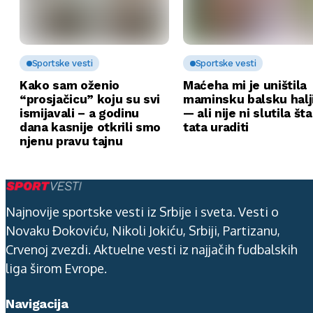
Sportske vesti
Sportske vesti
Kako sam oženio
Maćeha mi je uništila
“prosjačicu” koju su svi
maminsku balsku halj
ismijavali – a godinu
— ali nije ni slutila št
dana kasnije otkrili smo
tata uraditi
njenu pravu tajnu
Najnovije sportske vesti iz Srbije i sveta. Vesti o
Novaku Đokoviću, Nikoli Jokiću, Srbiji, Partizanu,
Crvenoj zvezdi. Aktuelne vesti iz najjačih fudbalskih
liga širom Evrope.
Navigacija