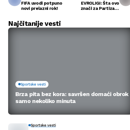
FIFA uvodi potpuno
EVROLIGI: Šta ovo
novi prelazni rok!
znači za Partizan i
Crvenu zvezdu?
Najčitanije vesti
Sportske vesti
Brza pita bez kora: savršen domaći obrok
samo nekoliko minuta
Sportske vesti