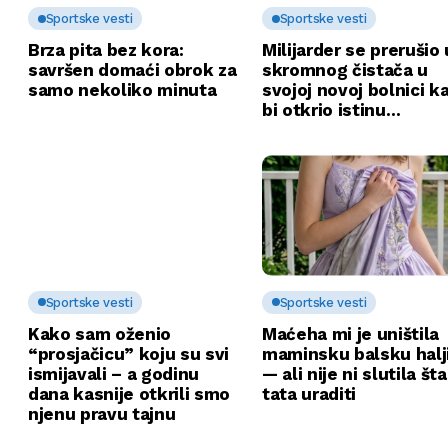
Sportske vesti
Sportske vesti
Brza pita bez kora:
Milijarder se prerušio 
savršen domaći obrok za
skromnog čistača u
samo nekoliko minuta
svojoj novoj bolnici k
bi otkrio istinu…
Sportske vesti
Sportske vesti
Kako sam oženio
Maćeha mi je uništila
“prosjačicu” koju su svi
maminsku balsku halj
ismijavali – a godinu
— ali nije ni slutila št
dana kasnije otkrili smo
tata uraditi
njenu pravu tajnu