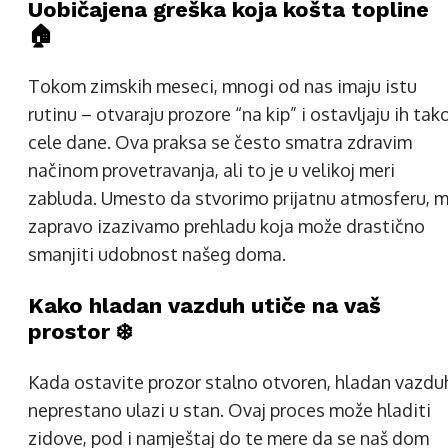
Uobičajena greška koja košta topline
🏠
Tokom zimskih meseci, mnogi od nas imaju istu
rutinu – otvaraju prozore “na kip” i ostavljaju ih tak
cele dane. Ova praksa se često smatra zdravim
načinom provetravanja, ali to je u velikoj meri
zabluda. Umesto da stvorimo prijatnu atmosferu, m
zapravo izazivamo prehladu koja može drastično
smanjiti udobnost našeg doma.
Kako hladan vazduh utiče na vaš
prostor ❄️
Kada ostavite prozor stalno otvoren, hladan vazdu
neprestano ulazi u stan. Ovaj proces može hladiti
zidove, pod i namještaj do te mere da se naš dom