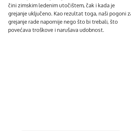
čini zimskim ledenim utočištem, čak i kada je
grejanje uključeno. Kao rezultat toga, naši pogoni z
grejanje rade napornije nego što bi trebali, što
povećava troškove i narušava udobnost.