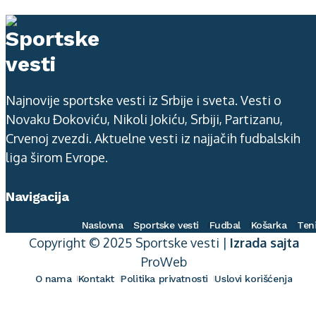
Najnovije sportske vesti iz Srbije i sveta. Vesti o
Novaku Đokoviću, Nikoli Jokiću, Srbiji, Partizanu,
Crvenoj zvezdi. Aktuelne vesti iz najjačih fudbalskih
liga širom Evrope.
Navigacija
Naslovna
Sportske vesti
Fudbal
Košarka
Ten
Copyright © 2025 Sportske vesti |
Izrada sajta
ProWeb
O nama
Kontakt
Politika privatnosti
Uslovi korišćenja