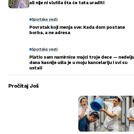
ali nije ni slutila šta će tata uraditi
Sportske vesti
Povratak koji menja sve: Kada dom postane
borba, a ne adresa
Sportske vesti
Platio sam namirnice majci troje dece — nedelj
dana kasnije ušla je u moju kancelariju i svi su
ustali
Pročitaj Još