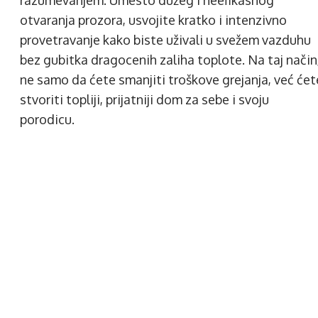
razumevanjem. Umesto dužeg i neefikasnog
otvaranja prozora, usvojite kratko i intenzivno
provetravanje kako biste uživali u svežem vazduhu
bez gubitka dragocenih zaliha toplote. Na taj način
ne samo da ćete smanjiti troškove grejanja, već ćet
stvoriti topliji, prijatniji dom za sebe i svoju
porodicu.