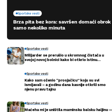
Sportske vesti
Brza pita bez kora: savršen domaći obrok
samo nekoliko minuta
Sportske vesti
Milijarder se prerušio u skromnog čistača u
svojoj novoj bolnici kako bi otkrio istinu…
Sportske vesti
Kako sam oženio “prosjačicu” koju su svi
ismijavali – a godinu dana kasnije otkrili smo
njenu pravu tajnu
Sportske vesti
Maćeha mi je uništila maminsku balsku haljinu 