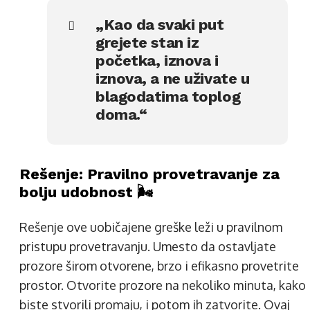
„Kao da svaki put
grejete stan iz
početka, iznova i
iznova, a ne uživate u
blagodatima toplog
doma.“
Rešenje: Pravilno provetravanje za
bolju udobnost 🌬️
Rešenje ove uobičajene greške leži u pravilnom
pristupu provetravanju. Umesto da ostavljate
prozore širom otvorene, brzo i efikasno provetrite
prostor. Otvorite prozore na nekoliko minuta, kako
biste stvorili promaju, i potom ih zatvorite. Ovaj