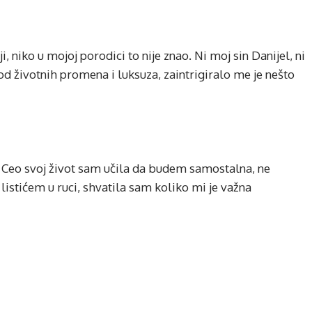
, niko u mojoj porodici to nije znao. Ni moj sin Danijel, ni
 od životnih promena i luksuza, zaintrigiralo me je nešto
Ceo svoj život sam učila da budem samostalna, ne
listićem u ruci, shvatila sam koliko mi je važna