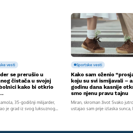
ske vesti
Sportske vesti
rder se prerušio u
Kako sam oženio “prosj
nog čistača u svojoj
koju su svi ismijavali – a
bolnici kako bi otkrio
godinu dana kasnije otkr
u…
smo njenu pravu tajnu
mola, 35-godišnji milijarder,
Miran, skroman život Svako jutr
ao je grad iz svog luksuznog
ustajao sam prije izlaska sunca,
av...
kokoške...