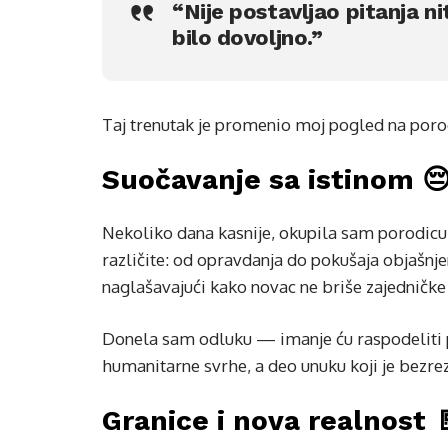
“Nije postavljao pitanja nit
bilo dovoljno.”
Taj trenutak je promenio moj pogled na porodi
Suočavanje sa istinom 
Nekoliko dana kasnije, okupila sam porodicu 
različite: od opravdanja do pokušaja objašnj
naglašavajući kako novac ne briše zajedničke 
Donela sam odluku — imanje ću raspodeliti pr
humanitarne svrhe, a deo unuku koji je bezr
Granice i nova realnost 