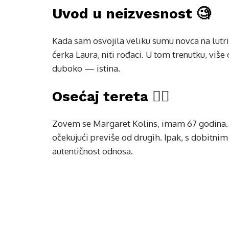
Uvod u neizvesnost 🧐
Kada sam osvojila veliku sumu novca na lutriji
ćerka Laura, niti rođaci. U tom trenutku, više
duboko — istina.
Osećaj tereta 🏋️‍♀️
Zovem se Margaret Kolins, imam 67 godina. 
očekujući previše od drugih. Ipak, s dobitnim 
autentičnost odnosa.