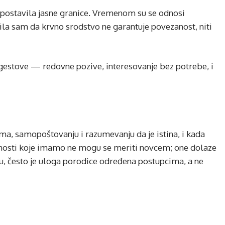
postavila jasne granice. Vremenom su se odnosi
aučila sam da krvno srodstvo ne garantuje povezanost, niti
 gestove — redovne pozive, interesovanje bez potrebe, i
cama, samopoštovanju i razumevanju da je istina, i kada
ednosti koje imamo ne mogu se meriti novcem; one dolaze
tu, često je uloga porodice određena postupcima, a ne