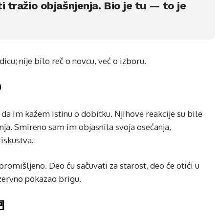
i tražio objašnjenja. Bio je tu — to je
cu; nije bilo reč o novcu, već o izboru.

da im kažem istinu o dobitku. Njihove reakcije su bile
enja. Smireno sam im objasnila svoja osećanja,
iskustva.
omišljeno. Deo ću sačuvati za starost, deo će otići u
ezervno pokazao brigu.
🚪