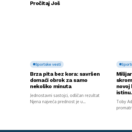
Pročitaj Još
Sportske vesti
Sport
Brza pita bez kora: savršen
Milija
domaći obrok za samo
skrom
nekoliko minuta
novoj 
istin
Jednostavni sastojci, odličan rezultat
Njena najveća prednost je u
Toby Ada
jednostavnosti pripreme. Potrebni...
promatr
stana. S