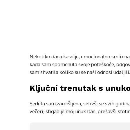
Nekoliko dana kasnije, emocionalno smirena, 
kada sam spomenula svoje poteškoće, odgovori 
sam shvatila koliko su se naši odnosi udaljili
Ključni trenutak s unuk
Sedela sam zamišljena, setivši se svih god
večeri, stigao je moj unuk Itan, prešavši sto