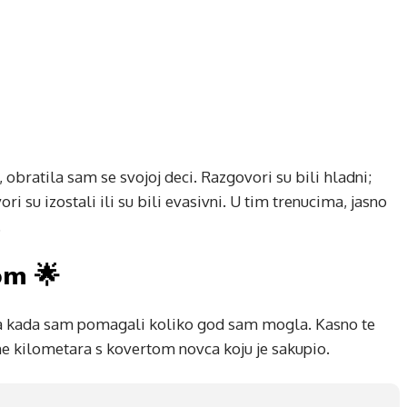
obratila sam se svojoj deci. Razgovori su bili hladni;
su izostali ili su bili evasivni. U tim trenucima, jasno
.
om 🌟
ina kada sam pomagali koliko god sam mogla. Kasno te
tine kilometara s kovertom novca koju je sakupio.