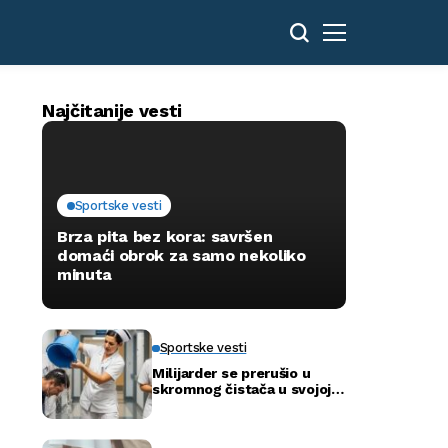
Najčitanije vesti
Sportske vesti
Brza pita bez kora: savršen
domaći obrok za samo nekoliko
minuta
Sportske vesti
Milijarder se prerušio u
skromnog čistača u svojoj
novoj bolnici kako bi otkrio
istinu…