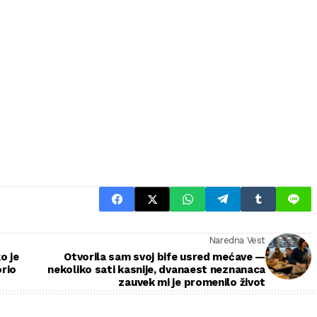
Naredna Vest
o je
Otvorila sam svoj bife usred mećave —
orio
nekoliko sati kasnije, dvanaest neznanaca
zauvek mi je promenilo život