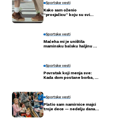
Sportske vesti
Kako sam oženio
“prosjačicu” koju su svi
ismijavali – a godinu dana
kasnije otkrili smo njenu
pravu tajnu
Sportske vesti
Maćeha mi je uništila
maminsku balsku haljinu —
ali nije ni slutila šta će tata
uraditi
Sportske vesti
Povratak koji menja sve:
Kada dom postane borba, a
ne adresa
Sportske vesti
Platio sam namirnice majci
troje dece — nedelju dana
kasnije ušla je u moju
kancelariju i svi su ustali