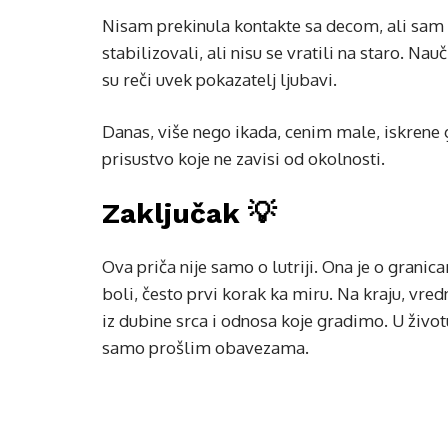
Nisam prekinula kontakte sa decom, ali sam 
stabilizovali, ali nisu se vratili na staro. N
su reči uvek pokazatelj ljubavi.
Danas, više nego ikada, cenim male, iskrene
prisustvo koje ne zavisi od okolnosti.
Zaključak 💡
Ova priča nije samo o lutriji. Ona je o grani
boli, često prvi korak ka miru. Na kraju, vr
iz dubine srca i odnosa koje gradimo. U živo
samo prošlim obavezama.