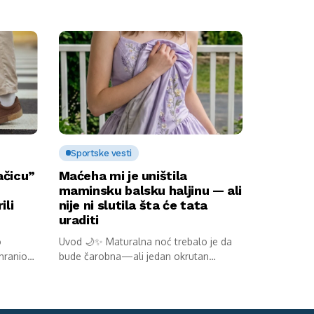
Sportske vesti
ačicu”
Maćeha mi je uništila
maminsku balsku haljinu — ali
ili
nije ni slutila šta će tata
uraditi
o
Uvod 🌙✨ Maturalna noć trebalo je da
 hranio
bude čarobna—ali jedan okrutan
potez...