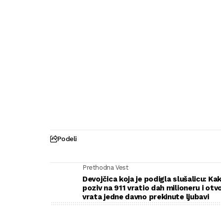
Podeli
Prethodna Vest
Devojčica koja je podigla slušalicu: Kak
poziv na 911 vratio dah milioneru i otv
vrata jedne davno prekinute ljubavi