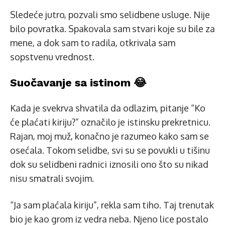
Sledeće jutro, pozvali smo selidbene usluge. Nije
bilo povratka. Spakovala sam stvari koje su bile za
mene, a dok sam to radila, otkrivala sam
sopstvenu vrednost.
Suočavanje sa istinom 😂
Kada je svekrva shvatila da odlazim, pitanje “Ko
će plaćati kiriju?” označilo je istinsku prekretnicu.
Rajan, moj muž, konačno je razumeo kako sam se
osećala. Tokom selidbe, svi su se povukli u tišinu
dok su selidbeni radnici iznosili ono što su nikad
nisu smatrali svojim.
“Ja sam plaćala kiriju”, rekla sam tiho. Taj trenutak
bio je kao grom iz vedra neba. Njeno lice postalo