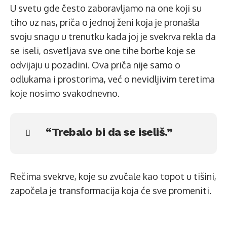
U svetu gde često zaboravljamo na one koji su
tiho uz nas, priča o jednoj ženi koja je pronašla
svoju snagu u trenutku kada joj je svekrva rekla da
se iseli, osvetljava sve one tihe borbe koje se
odvijaju u pozadini. Ova priča nije samo o
odlukama i prostorima, već o nevidljivim teretima
koje nosimo svakodnevno.
“Trebalo bi da se iseliš.”
Rečima svekrve, koje su zvučale kao topot u tišini,
započela je transformacija koja će sve promeniti.