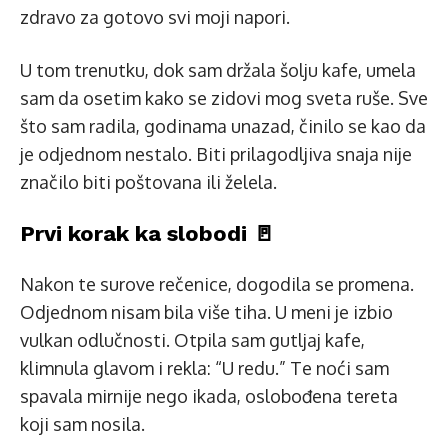
zdravo za gotovo svi moji napori.
U tom trenutku, dok sam držala šolju kafe, umela
sam da osetim kako se zidovi mog sveta ruše. Sve
što sam radila, godinama unazad, činilo se kao da
je odjednom nestalo. Biti prilagodljiva snaja nije
značilo biti poštovana ili želela.
Prvi korak ka slobodi 🚪
Nakon te surove rečenice, dogodila se promena.
Odjednom nisam bila više tiha. U meni je izbio
vulkan odlučnosti. Otpila sam gutljaj kafe,
klimnula glavom i rekla: “U redu.” Te noći sam
spavala mirnije nego ikada, oslobođena tereta
koji sam nosila.