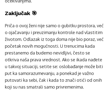
očekivanjima.
Zaključak 🎯
Priča o ovoj ženi nije samo o gubitku prostora, već
o ojačavanju i preuzimanju kontrole nad vlastitim
životom. Odlazak iz toga doma nije bio poraz, već
početak novih mogućnosti. U trenucima kada
prestanemo da budemo nevidljivi, često se
otkriva naša prava vrednost. Ako se ikada nađete
u takvoj situaciji, setite se: oslobađanje može biti
put ka samorazumevanju, a ponekad je važno
putovati ka sebi, čak i kada to znači otići od onih
koji su nas smatrali samo privremenima.