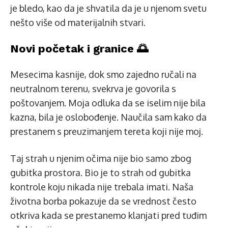
je bledo, kao da je shvatila da je u njenom svetu
nešto više od materijalnih stvari.
Novi početak i granice 🌅
Mesecima kasnije, dok smo zajedno ručali na
neutralnom terenu, svekrva je govorila s
poštovanjem. Moja odluka da se iselim nije bila
kazna, bila je oslobođenje. Naučila sam kako da
prestanem s preuzimanjem tereta koji nije moj.
Taj strah u njenim očima nije bio samo zbog
gubitka prostora. Bio je to strah od gubitka
kontrole koju nikada nije trebala imati. Naša
životna borba pokazuje da se vrednost često
otkriva kada se prestanemo klanjati pred tuđim