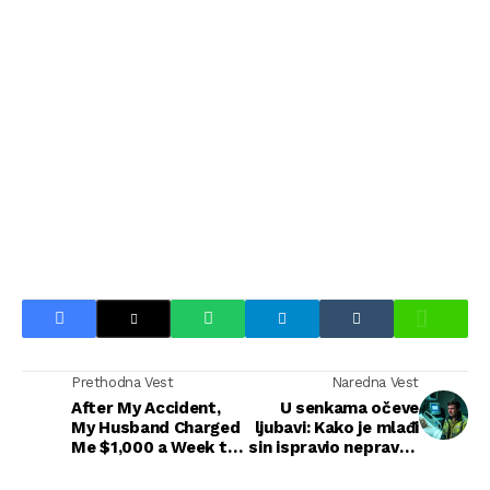
Prethodna Vest
Naredna Vest
After My Accident,
U senkama očeve
My Husband Charged
ljubavi: Kako je mlađi
Me $1,000 a Week to
sin ispravio nepravdu
Care for Me—So I
na samrti
Gave Him a ‘Bonus’