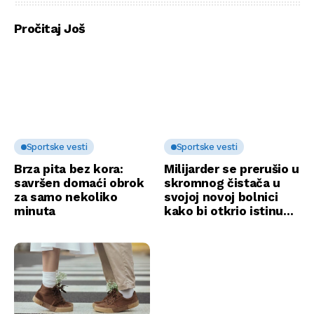
He’ll Never Forget
Pročitaj Još
Sportske vesti
Sportske vesti
Brza pita bez kora:
Milijarder se prerušio u
savršen domaći obrok
skromnog čistača u
za samo nekoliko
svojoj novoj bolnici
minuta
kako bi otkrio istinu…