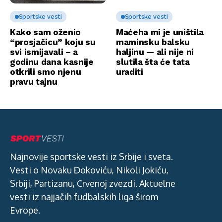
Sportske vesti
Sportske vesti
Kako sam oženio
Maćeha mi je uništila
“prosjačicu” koju su
maminsku balsku
svi ismijavali – a
haljinu — ali nije ni
godinu dana kasnije
slutila šta će tata
otkrili smo njenu
uraditi
pravu tajnu
Najnovije sportske vesti iz Srbije i sveta.
Vesti o Novaku Đokoviću, Nikoli Jokiću,
Srbiji, Partizanu, Crvenoj zvezdi. Aktuelne
vesti iz najjačih fudbalskih liga širom
Evrope.