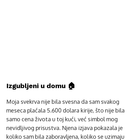
Izgubljeni u domu 🏠
Moja svekrva nije bila svesna da sam svakog
meseca plaćala 5.600 dolara kirije, što nije bila
samo cena života u toj kući, već simbol mog
nevidljivog prisustva. Njena izjava pokazala je
koliko sam bila zaboravljena, koliko se uzimaju