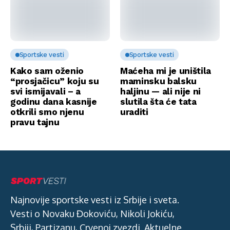
Sportske vesti
Sportske vesti
Kako sam oženio
Maćeha mi je uništila
“prosjačicu” koju su
maminsku balsku
svi ismijavali – a
haljinu — ali nije ni
godinu dana kasnije
slutila šta će tata
otkrili smo njenu
uraditi
pravu tajnu
Najnovije sportske vesti iz Srbije i sveta.
Vesti o Novaku Đokoviću, Nikoli Jokiću,
Srbiji, Partizanu, Crvenoj zvezdi. Aktuelne