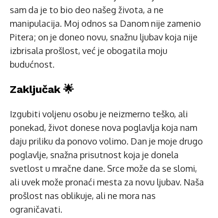
sam da je to bio deo našeg života, a ne
manipulacija. Moj odnos sa Danom nije zamenio
Pitera; on je doneo novu, snažnu ljubav koja nije
izbrisala prošlost, već je obogatila moju
budućnost.
Zaključak 🌟
Izgubiti voljenu osobu je neizmerno teško, ali
ponekad, život donese nova poglavlja koja nam
daju priliku da ponovo volimo. Dan je moje drugo
poglavlje, snažna prisutnost koja je donela
svetlost u mračne dane. Srce može da se slomi,
ali uvek može pronaći mesta za novu ljubav. Naša
prošlost nas oblikuje, ali ne mora nas
ograničavati.