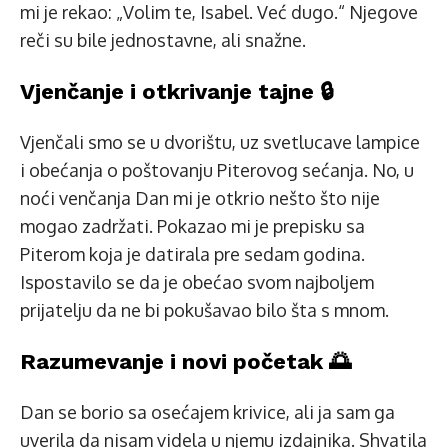
mi je rekao: „Volim te, Isabel. Već dugo.“ Njegove
reči su bile jednostavne, ali snažne.
Vjenčanje i otkrivanje tajne 🔒
Vjenčali smo se u dvorištu, uz svetlucave lampice
i obećanja o poštovanju Piterovog sećanja. No, u
noći venčanja Dan mi je otkrio nešto što nije
mogao zadržati. Pokazao mi je prepisku sa
Piterom koja je datirala pre sedam godina.
Ispostavilo se da je obećao svom najboljem
prijatelju da ne bi pokušavao bilo šta s mnom.
Razumevanje i novi početak 🌅
Dan se borio sa osećajem krivice, ali ja sam ga
uverila da nisam videla u njemu izdajnika. Shvatila