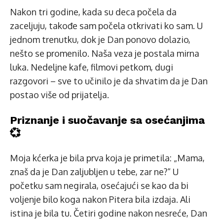
Nakon tri godine, kada su deca počela da
zaceljuju, takođe sam počela otkrivati ko sam. U
jednom trenutku, dok je Dan ponovo dolazio,
nešto se promenilo. Naša veza je postala mirna
luka. Nedeljne kafe, filmovi petkom, dugi
razgovori – sve to učinilo je da shvatim da je Dan
postao više od prijatelja.
Priznanje i suočavanje sa osećanjima
💞
Moja kćerka je bila prva koja je primetila: „Mama,
znaš da je Dan zaljubljen u tebe, zar ne?“ U
početku sam negirala, osećajući se kao da bi
voljenje bilo koga nakon Pitera bila izdaja. Ali
istina je bila tu. Četiri godine nakon nesreće, Dan