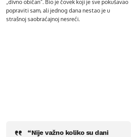
„divno običan“. Bio je čovek koji je sve pokušavao
popraviti sam, ali jednog dana nestao je u
strašnoj saobraćajnoj nesreći.
“Nije važno koliko su dani