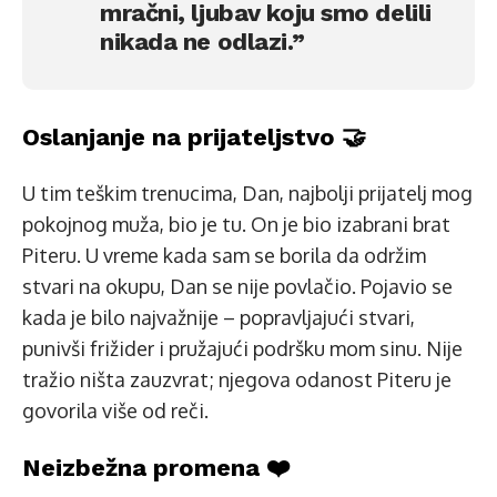
mračni, ljubav koju smo delili
nikada ne odlazi.”
Oslanjanje na prijateljstvo 🤝
U tim teškim trenucima, Dan, najbolji prijatelj mog
pokojnog muža, bio je tu. On je bio izabrani brat
Piteru. U vreme kada sam se borila da održim
stvari na okupu, Dan se nije povlačio. Pojavio se
kada je bilo najvažnije – popravljajući stvari,
punivši frižider i pružajući podršku mom sinu. Nije
tražio ništa zauzvrat; njegova odanost Piteru je
govorila više od reči.
Neizbežna promena ❤️