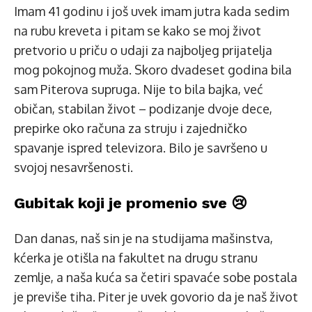
Imam 41 godinu i još uvek imam jutra kada sedim
na rubu kreveta i pitam se kako se moj život
pretvorio u priču o udaji za najboljeg prijatelja
mog pokojnog muža. Skoro dvadeset godina bila
sam Piterova supruga. Nije to bila bajka, već
običan, stabilan život – podizanje dvoje dece,
prepirke oko računa za struju i zajedničko
spavanje ispred televizora. Bilo je savršeno u
svojoj nesavršenosti.
Gubitak koji je promenio sve 😢
Dan danas, naš sin je na studijama mašinstva,
kćerka je otišla na fakultet na drugu stranu
zemlje, a naša kuća sa četiri spavaće sobe postala
je previše tiha. Piter je uvek govorio da je naš život