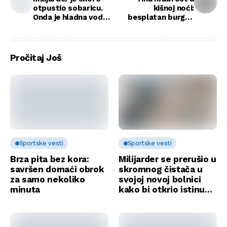
otpustio sobaricu.
kišnoj noći:
Onda je hladna voda
besplatan burger,
učinila ono što
urlik menadžera i
godine nisu.
istina koja je
promenila sve
Pročitaj Još
Sportske vesti
Sportske vesti
Brza pita bez kora:
Milijarder se prerušio u
savršen domaći obrok
skromnog čistača u
za samo nekoliko
svojoj novoj bolnici
minuta
kako bi otkrio istinu…