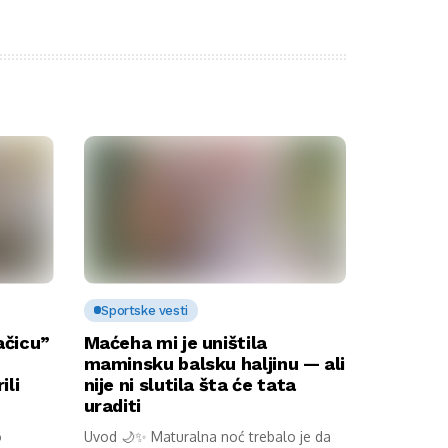
Sportske vesti
ačicu”
Maćeha mi je uništila
maminsku balsku haljinu — ali
ili
nije ni slutila šta će tata
uraditi
o
Uvod 🌙✨ Maturalna noć trebalo je da