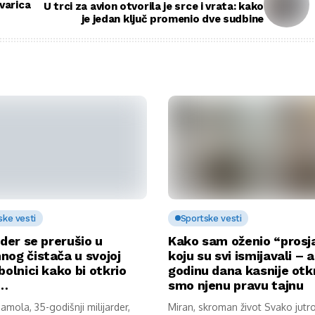
uvarica
U trci za avion otvorila je srce i vrata: kako
je jedan ključ promenio dve sudbine
ske vesti
Sportske vesti
rder se prerušio u
Kako sam oženio “prosj
nog čistača u svojoj
koju su svi ismijavali – a
bolnici kako bi otkrio
godinu dana kasnije otkr
u…
smo njenu pravu tajnu
mola, 35-godišnji milijarder,
Miran, skroman život Svako jutr