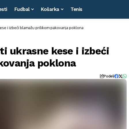
esti
Fudbal
Košarka
Tenis
kese i izbeći blamažu prilikom pakovanja poklona
ti ukrasne kese i izbeći
kovanja poklona
Podeli