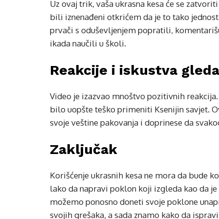
Uz ovaj trik, vaša ukrasna kesa će se zatvorit
bili iznenađeni otkrićem da je to tako jednost
prvači s oduševljenjem popratili, komentarišu
ikada naučili u školi.
Reakcije i iskustva gleda
Video je izazvao mnoštvo pozitivnih reakcija. 
bilo uopšte teško primeniti Ksenijin savjet
svoje veštine pakovanja i doprinese da svako
Zaključak
Korišćenje ukrasnih kesa ne mora da bude ko
lako da napravi poklon koji izgleda kao da 
možemo ponosno doneti svoje poklone unapre
svojih grešaka, a sada znamo kako da isprav