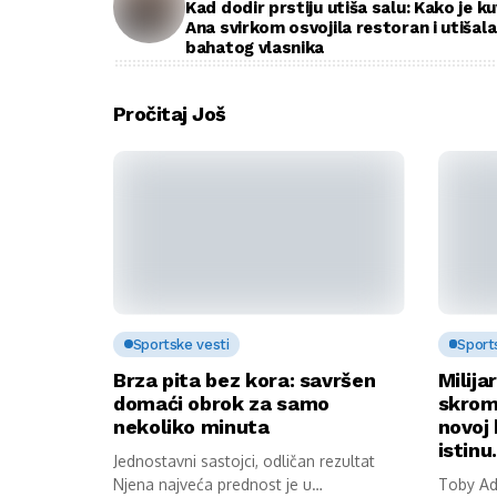
Kad dodir prstiju utiša salu: Kako je k
Ana svirkom osvojila restoran i utišala
bahatog vlasnika
Pročitaj Još
Sportske vesti
Sport
Brza pita bez kora: savršen
Milija
domaći obrok za samo
skrom
nekoliko minuta
novoj 
istin
Jednostavni sastojci, odličan rezultat
Njena najveća prednost je u
Toby Ada