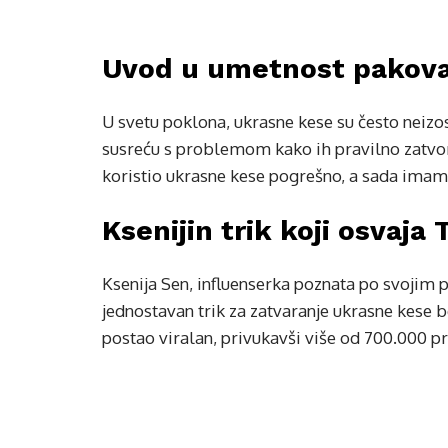
Uvod u umetnost pakova
U svetu poklona, ukrasne kese su često neizo
susreću s problemom kako ih pravilno zatvori
koristio ukrasne kese pogrešno, a sada imamo
Ksenijin trik koji osvaja 
Ksenija Sen, influenserka poznata po svojim 
jednostavan trik za zatvaranje ukrasne kese b
postao viralan, privukavši više od 700.000 p