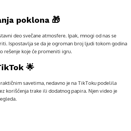
nja poklona 🎁
stavni deo svečane atmosfere. Ipak, mnogi od nas se
ti. Ispostavlja se da je ogroman broj ljudi tokom godina
 rešenje koje će promeniti igru.
TikTok 🌟
praktičnim savetima, nedavno je na TikToku podelila
ez korišćenja trake ili dodatnog papira. Njen video je
regleda.