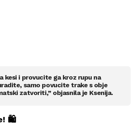
a kesi i provucite ga kroz rupu na
uradite, samo povucite trake s obje
atski zatvoriti,” objasnila je Ksenija.
 🛍️