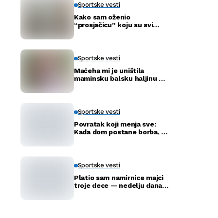
Sportske vesti
Kako sam oženio
“prosjačicu” koju su svi
ismijavali – a godinu dana
kasnije otkrili smo njenu
pravu tajnu
Sportske vesti
Maćeha mi je uništila
maminsku balsku haljinu —
ali nije ni slutila šta će tata
uraditi
Sportske vesti
Povratak koji menja sve:
Kada dom postane borba, a
ne adresa
Sportske vesti
Platio sam namirnice majci
troje dece — nedelju dana
kasnije ušla je u moju
kancelariju i svi su ustali