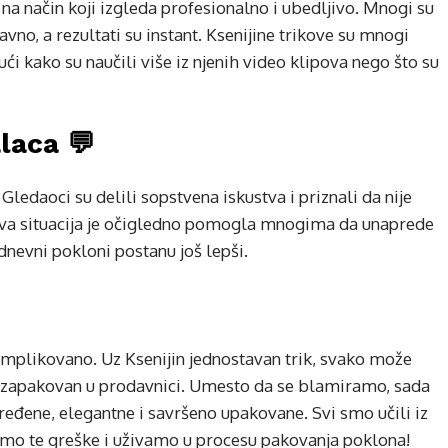
i na način koji izgleda profesionalno i ubedljivo. Mnogi su
avno, a rezultati su instant. Ksenijine trikove su mnogi
ći kako su naučili više iz njenih video klipova nego što su
laca 💬
Gledaoci su delili sopstvena iskustva i priznali da nije
. Ova situacija je očigledno pomogla mnogima da unaprede
dnevni pokloni postanu još lepši.
mplikovano. Uz Ksenijin jednostavan trik, svako može
je zapakovan u prodavnici. Umesto da se blamiramo, sada
đene, elegantne i savršeno upakovane. Svi smo učili iz
imo te greške i uživamo u procesu pakovanja poklona!