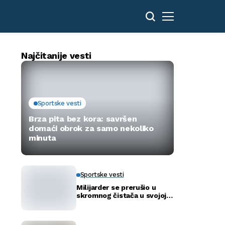
Najčitanije vesti
Sportske vesti
Brza pita bez kora: savršen
domaći obrok za samo nekoliko
minuta
Sportske vesti
Milijarder se prerušio u
skromnog čistača u svojoj
novoj bolnici kako bi otkrio
istinu…