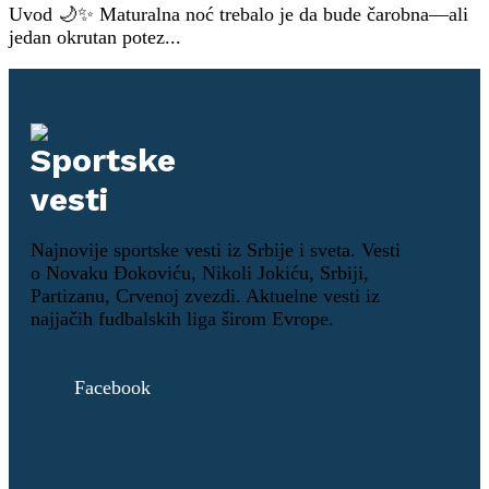
Uvod 🌙✨ Maturalna noć trebalo je da bude čarobna—ali
jedan okrutan potez...
Najnovije sportske vesti iz Srbije i sveta. Vesti
o Novaku Đokoviću, Nikoli Jokiću, Srbiji,
Partizanu, Crvenoj zvezdi. Aktuelne vesti iz
najjačih fudbalskih liga širom Evrope.
Facebook