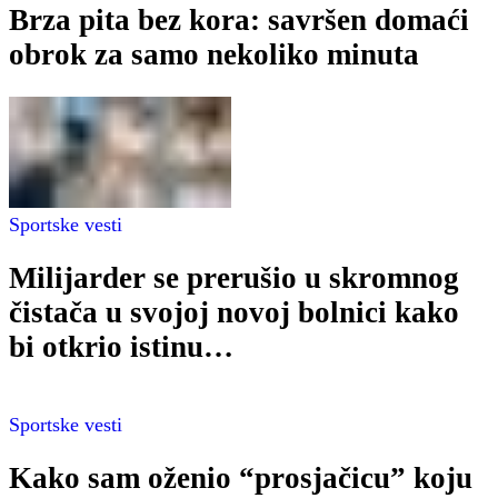
Brza pita bez kora: savršen domaći
obrok za samo nekoliko minuta
Sportske vesti
Milijarder se prerušio u skromnog
čistača u svojoj novoj bolnici kako
bi otkrio istinu…
Sportske vesti
Kako sam oženio “prosjačicu” koju