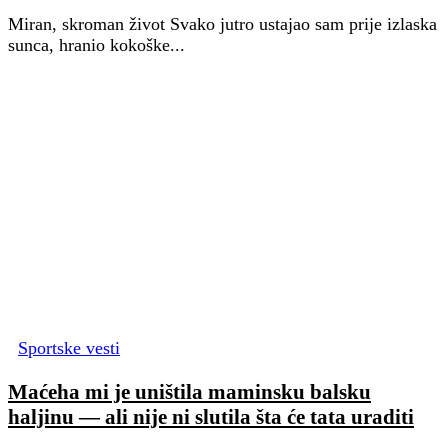
Miran, skroman život Svako jutro ustajao sam prije izlaska
sunca, hranio kokoške...
Sportske vesti
Maćeha mi je uništila maminsku balsku
haljinu — ali nije ni slutila šta će tata uraditi