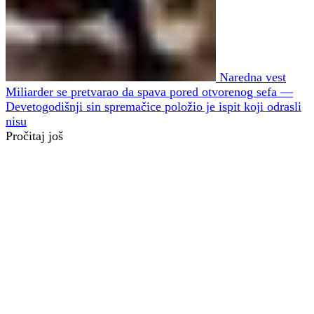
Naredna vest
Miliarder se pretvarao da spava pored otvorenog sefa —
Devetogodišnji sin spremačice položio je ispit koji odrasli
nisu
Pročitaj još