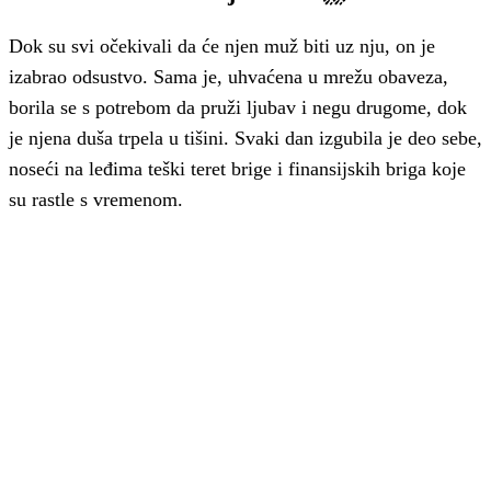
Dok su svi očekivali da će njen muž biti uz nju, on je
izabrao odsustvo. Sama je, uhvaćena u mrežu obaveza,
borila se s potrebom da pruži ljubav i negu drugome, dok
je njena duša trpela u tišini. Svaki dan izgubila je deo sebe,
noseći na leđima teški teret brige i finansijskih briga koje
su rastle s vremenom.