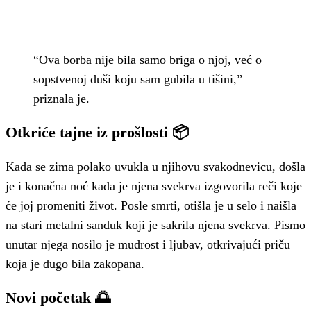
“Ova borba nije bila samo briga o njoj, već o
sopstvenoj duši koju sam gubila u tišini,”
priznala je.
Otkriće tajne iz prošlosti 📦
Kada se zima polako uvukla u njihovu svakodnevicu, došla
je i konačna noć kada je njena svekrva izgovorila reči koje
će joj promeniti život. Posle smrti, otišla je u selo i naišla
na stari metalni sanduk koji je sakrila njena svekrva. Pismo
unutar njega nosilo je mudrost i ljubav, otkrivajući priču
koja je dugo bila zakopana.
Novi početak 🌅