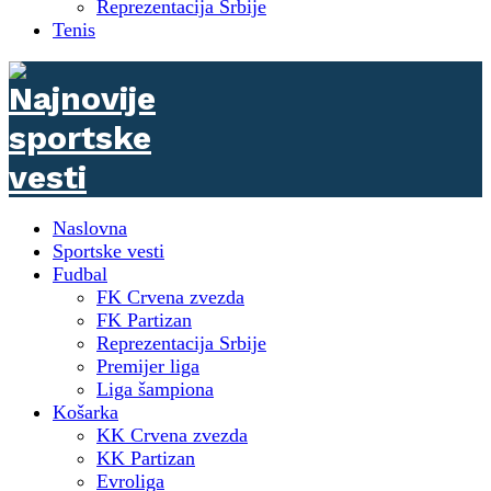
Reprezentacija Srbije
Tenis
Naslovna
Sportske vesti
Fudbal
FK Crvena zvezda
FK Partizan
Reprezentacija Srbije
Premijer liga
Liga šampiona
Košarka
KK Crvena zvezda
KK Partizan
Evroliga