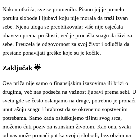
Nakon otkrića, sve se promenilo. Pismo joj je prenelo
poruku slobode i ljubavi koju nije morala da traži izvan
sebe. Njena uloga se preoblikovala; više nije osjećala
obavezu prema prošlosti, već je pronašla snagu da živi za
sebe. Preuzela je odgovornost za svoj život i odlučila da
prestane ponavljati greške koje su je kočile.
Zaključak 🌟
Ova priča nije samo o finansijskim izazovima ili brizi o
drugima, već nas podseća na važnost ljubavi prema sebi. U
svetu gde se često oslanjamo na druge, potrebno je pronaći
unutrašnju snagu i hrabrost da se okrenemo sopstvenim
potrebama. Samo kada osluškujemo tišinu svog srca,
možemo čuti poziv za istinskim životom. Kao ona, svaki
od nas može pronaći put ka svojoj slobodi, bez obzira na