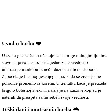
Uvod u borbu ❤️
U svetu gde se često očekuje da se brige o drugim ljudima
stave na prvo mesto, priča jedne žene svedoči o
unutrašnjem sukobu između dužnosti i lične slobode.
Započela je hladnog jesenjeg dana, kada se život jedne
porodice promenio iz korena. U trenutku kada je preuzela
brigu o bolesnoj svekrvi, naišla je na izazove koji su je
naterali da preispita samu sebe i svoje vrednosti.
Teški dani i unutrašnja borba 🌧️