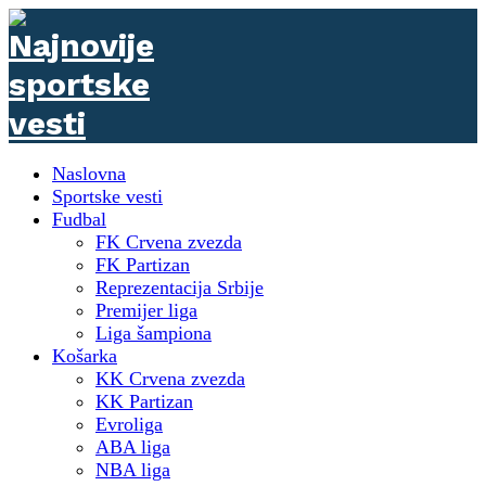
Naslovna
Sportske vesti
Fudbal
FK Crvena zvezda
FK Partizan
Reprezentacija Srbije
Premijer liga
Liga šampiona
Košarka
KK Crvena zvezda
KK Partizan
Evroliga
ABA liga
NBA liga