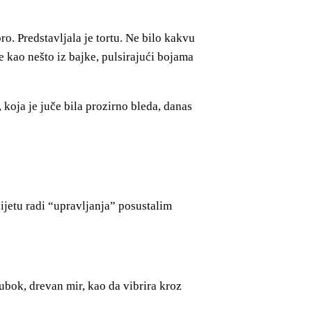
ro. Predstavljala je tortu. Ne bilo kakvu
 kao nešto iz bajke, pulsirajući bojama
koja je juče bila prozirno bleda, danas
dijetu radi “upravljanja” posustalim
dubok, drevan mir, kao da vibrira kroz