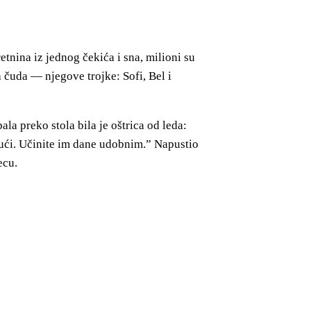
etnina iz jednog čekića i sna, milioni su
 čuda — njegove trojke: Sofi, Bel i
a preko stola bila je oštrica od leda:
kući. Učinite im dane udobnim.” Napustio
ecu.