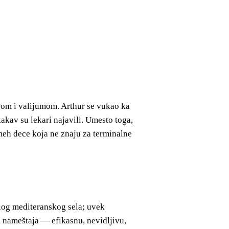
tugom i valijumom. Arthur se vukao ka
kakav su lekari najavili. Umesto toga,
meh dece koja ne znaju za terminalne
malog mediteranskog sela; uvek
 nameštaja — efikasnu, nevidljivu,