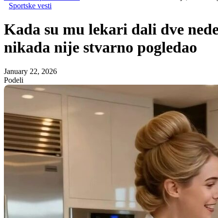
Sportske vesti
Kada su mu lekari dali dve nede
nikada nije stvarno pogledao
January 22, 2026
Podeli