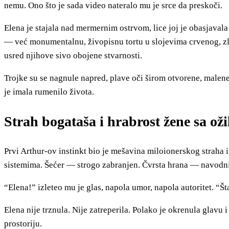
nemu. Ono što je sada video nateralo mu je srce da preskoči.
Elena je stajala nad mermernim ostrvom, lice joj je obasjavala 
— već monumentalnu, živopisnu tortu u slojevima crvenog, zlat
usred njihove sivo obojene stvarnosti.
Trojke su se nagnule napred, plave oči širom otvorene, malen
je imala rumenilo života.
Strah bogataša i hrabrost žene sa oži
Prvi Arthur-ov instinkt bio je mešavina miloionerskog straha i
sistemima. Šećer — strogo zabranjen. Čvrsta hrana — navodni 
“Elena!” izleteo mu je glas, napola umor, napola autoritet. “Št
Elena nije trznula. Nije zatreperila. Polako je okrenula glavu
prostoriju.