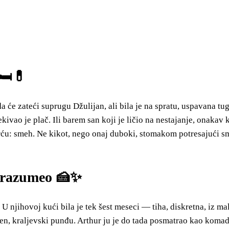
🛏️💊
da će zateći suprugu Džulijan, ali bila je na spratu, uspavana 
ivao je plač. Ili barem san koji je ličio na nestajanje, onakav 
mrću: smeh. Ne kikot, nego onaj duboki, stomakom potresajući s
je razumeo 🍰✨
 U njihovoj kući bila je tek šest meseci — tiha, diskretna, iz 
n, kraljevski punđu. Arthur ju je do tada posmatrao kao komad