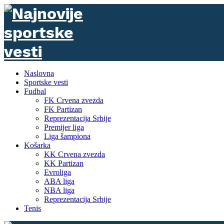
Naslovna
Sportske vesti
Fudbal
FK Crvena zvezda
FK Partizan
Reprezentacija Srbije
Premijer liga
Liga šampiona
Košarka
KK Crvena zvezda
KK Partizan
Evroliga
ABA liga
NBA liga
Reprezentacija Srbije
Tenis