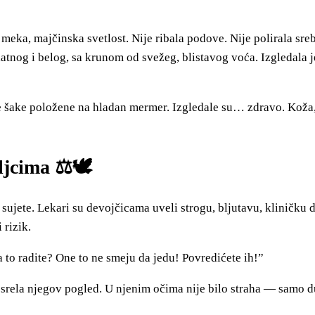
meka, majčinska svetlost. Nije ribala podove. Nije polirala sreb
nog i belog, sa krunom od svežeg, blistavog voća. Izgledala je
e šake položene na hladan mermer. Izgledale su… zdravo. Koža, 
ljcima ⚖️🕊️
 sujete. Lekari su devojčicama uveli strogu, bljutavu, kliničku 
rizik.
a to radite? One to ne smeju da jedu! Povredićete ih!”
 i srela njegov pogled. U njenim očima nije bilo straha — samo 