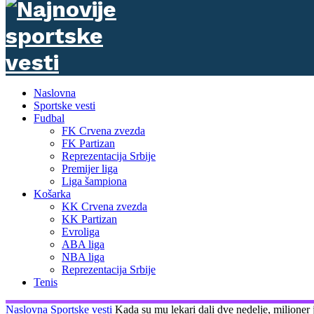
Naslovna
Sportske vesti
Fudbal
FK Crvena zvezda
FK Partizan
Reprezentacija Srbije
Premijer liga
Liga šampiona
Košarka
KK Crvena zvezda
KK Partizan
Evroliga
ABA liga
NBA liga
Reprezentacija Srbije
Tenis
Naslovna
Sportske vesti
Kada su mu lekari dali dve nedelje, milioner