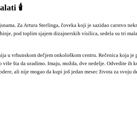
ati 🕯️
ajsnama. Za Artura Sterlinga, čoveka koji je sazidao carstvo nekr
e, pod toplim sjajem dizajnerskih visilica, sedela su tri mala
nija u vrhunskom dečjem onkološkom centru. Rečenica koja je pal
 više šta da uradimo. Imaju, možda, dve nedelje. Odvedite ih 
dere, ali nije mogao da kupi još jedan mesec života za svoju d