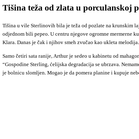
Tišina teža od zlata u porculanskoj pal
Tišina u vile Sterlinovih bila je teža od pozlate na krunskim l
odjednom bili pepeo. U centru njegove ogromne mermerne kuhinj
Klara. Danas je čak i njihov smeh zvučao kao ukleta melodija.
Samo četiri sata ranije, Arthur je sedeo u kabinetu od mahago
“Gospodine Sterling, ćelijska degradacija se ubrzava. Nemamo
je bolnicu slomljen. Mogao je da pomera planine i kupuje nebo