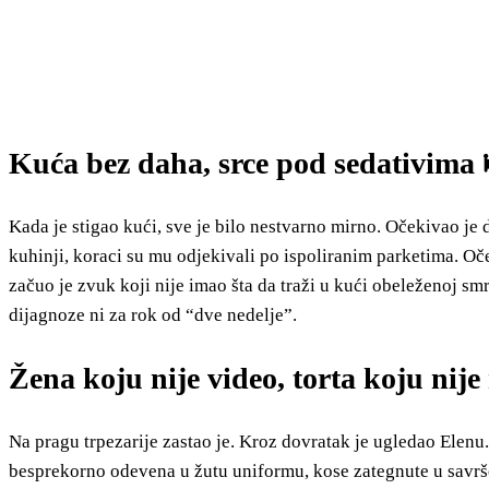
Kuća bez daha, srce pod sedativima 
Kada je stigao kući, sve je bilo nestvarno mirno. Očekivao je 
kuhinji, koraci su mu odjekivali po ispoliranim parketima. Oček
začuo je zvuk koji nije imao šta da traži u kući obeleženoj s
dijagnoze ni za rok od “dve nedelje”.
Žena koju nije video, torta koju ni
Na pragu trpezarije zastao je. Kroz dovratak je ugledao Elenu.
besprekorno odevena u žutu uniformu, kose zategnute u savrše