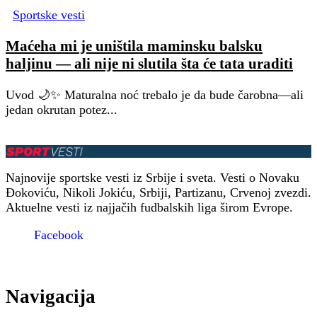
Sportske vesti
Maćeha mi je uništila maminsku balsku
haljinu — ali nije ni slutila šta će tata uraditi
Uvod 🌙✨ Maturalna noć trebalo je da bude čarobna—ali
jedan okrutan potez...
Najnovije sportske vesti iz Srbije i sveta. Vesti o Novaku
Đokoviću, Nikoli Jokiću, Srbiji, Partizanu, Crvenoj zvezdi.
Aktuelne vesti iz najjačih fudbalskih liga širom Evrope.
Facebook
Navigacija