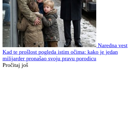
Naredna vest
Kad te prošlost pogleda istim očima: kako je jedan
milijarder pronašao svoju pravu porodicu
Pročitaj još