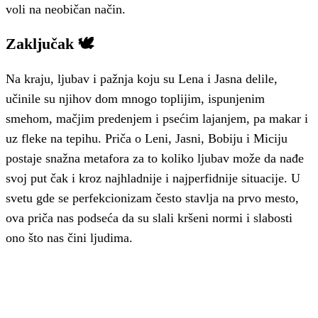
voli na neobičan način.
Zaključak 🕊️
Na kraju, ljubav i pažnja koju su Lena i Jasna delile,
učinile su njihov dom mnogo toplijim, ispunjenim
smehom, mačjim predenjem i psećim lajanjem, pa makar i
uz fleke na tepihu. Priča o Leni, Jasni, Bobiju i Miciju
postaje snažna metafora za to koliko ljubav može da nađe
svoj put čak i kroz najhladnije i najperfidnije situacije. U
svetu gde se perfekcionizam često stavlja na prvo mesto,
ova priča nas podseća da su slali kršeni normi i slabosti
ono što nas čini ljudima.