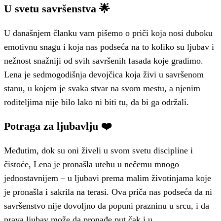
U svetu savršenstva 🌟
U današnjem članku vam pišemo o priči koja nosi duboku
emotivnu snagu i koja nas podseća na to koliko su ljubav i
nežnost snažniji od svih savršenih fasada koje gradimo.
Lena je sedmogodišnja devojčica koja živi u savršenom
stanu, u kojem je svaka stvar na svom mestu, a njenim
roditeljima nije bilo lako ni biti tu, da bi ga održali.
Potraga za ljubavlju ❤️
Međutim, dok su oni živeli u svom svetu discipline i
čistoće, Lena je pronašla utehu u nečemu mnogo
jednostavnijem – u ljubavi prema malim životinjama koje
je pronašla i sakrila na terasi. Ova priča nas podseća da ni
savršenstvo nije dovoljno da popuni prazninu u srcu, i da
prava ljubav može da pronađe put čak i u