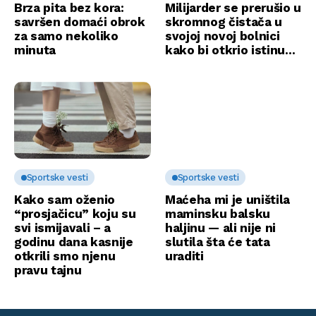
Brza pita bez kora:
Milijarder se prerušio u
savršen domaći obrok
skromnog čistača u
za samo nekoliko
svojoj novoj bolnici
minuta
kako bi otkrio istinu…
Sportske vesti
Sportske vesti
Kako sam oženio
Maćeha mi je uništila
“prosjačicu” koju su
maminsku balsku
svi ismijavali – a
haljinu — ali nije ni
godinu dana kasnije
slutila šta će tata
otkrili smo njenu
uraditi
pravu tajnu