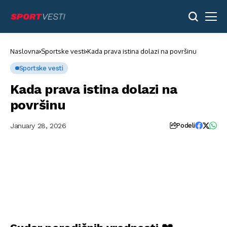
Friends
Naslovna
Sportske vesti
Kada prava istina dolazi na površinu
celebrating
Christmas
Sportske vesti
or
New
Year
Kada prava istina dolazi na
eve
party
površinu
with
champagne
or
January 28, 2026
Podeli
sparkling
wine.