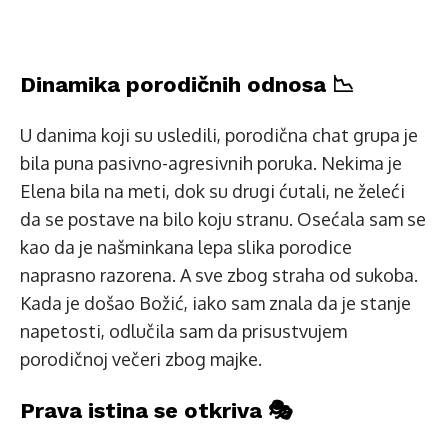
Dinamika porodičnih odnosa 📉
U danima koji su usledili, porodična chat grupa je
bila puna pasivno-agresivnih poruka. Nekima je
Elena bila na meti, dok su drugi ćutali, ne želeći
da se postave na bilo koju stranu. Osećala sam se
kao da je našminkana lepa slika porodice
naprasno razorena. A sve zbog straha od sukoba.
Kada je došao Božić, iako sam znala da je stanje
napetosti, odlučila sam da prisustvujem
porodičnoj večeri zbog majke.
Prava istina se otkriva 🎭