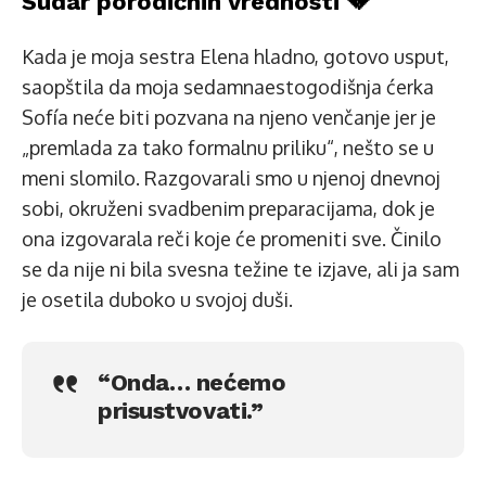
Sudar porodičnih vrednosti 💔
Kada je moja sestra Elena hladno, gotovo usput,
saopštila da moja sedamnaestogodišnja ćerka
Sofía neće biti pozvana na njeno venčanje jer je
„premlada za tako formalnu priliku“, nešto se u
meni slomilo. Razgovarali smo u njenoj dnevnoj
sobi, okruženi svadbenim preparacijama, dok je
ona izgovarala reči koje će promeniti sve. Činilo
se da nije ni bila svesna težine te izjave, ali ja sam
je osetila duboko u svojoj duši.
“Onda… nećemo
prisustvovati.”