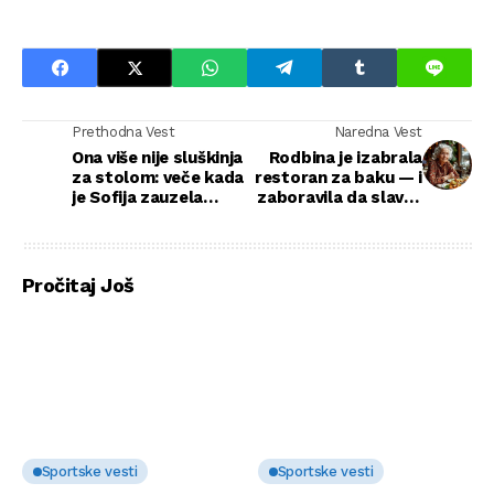
Prethodna Vest
Naredna Vest
Ona više nije sluškinja
Rodbina je izabrala
za stolom: veče kada
restoran za baku — i
je Sofija zauzela
zaboravila da slavlje
svoje mesto
ima račun
Pročitaj Još
Sportske vesti
Sportske vesti