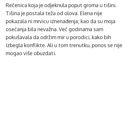
Rečenica koja je odjeknula poput groma u tišini.
Tišina je postala teža od olova. Elena nije
pokazala ni mrvicu iznenađenja; kao da su moja
osećanja bila nevažna. Već godinama sam
pokušavala da održim mir u porodici, kako bih
izbegla konflikte. Ali u tom trenutku, ponos se nije
mogao više obuzdati.