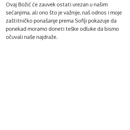
Ovaj Božić će zauvek ostati urezan u našim
sećanjima, ali ono što je važnije, naš odnos i moje
zaštitničko ponašanje prema Sofíji pokazuje da
ponekad moramo doneti teške odluke da bismo
očuvali naše najdraže.