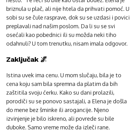
nešto.“ Te reči su bile kao oštar bodež. Elena je
briznula u plač, ali nije htela da prihvati pomoć. U
sobi su se čule rasprave, dok su se uzdasi i povici
preplavali nad našim poslom. Da li su se svi
osećali kao pobednici ili su možda neki tiho
odahnuli? U tom trenutku, nisam imala odgovor.
Zaključak 🌌
Istina uvek ima cenu. U mom slučaju, bila je to
cena koju sam bila spremna da platim da bih
zaštitila svoju ćerku. Kako su dani prolazili,
porodiči su se ponovo sastajali, a Elena je došla
do mene bez šminke ili arogancije. Njeno
izvinjenje je bilo iskreno, ali povrede su bile
duboke. Samo vreme može da izleči rane.