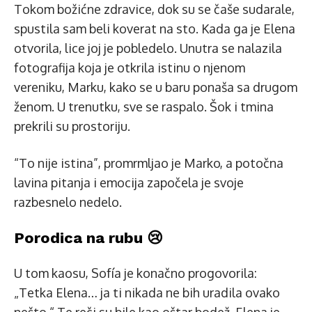
Tokom božićne zdravice, dok su se čaše sudarale,
spustila sam beli koverat na sto. Kada ga je Elena
otvorila, lice joj je pobledelo. Unutra se nalazila
fotografija koja je otkrila istinu o njenom
vereniku, Marku, kako se u baru ponaša sa drugom
ženom. U trenutku, sve se raspalo. Šok i tmina
prekrili su prostoriju.
“To nije istina”, promrmljao je Marko, a potočna
lavina pitanja i emocija započela je svoje
razbesnelo nedelo.
Porodica na rubu 😢
U tom kaosu, Sofía je konačno progovorila:
„Tetka Elena… ja ti nikada ne bih uradila ovako