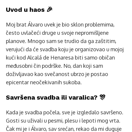
Uvod u haos 🎉
Moj brat Álvaro uvek je bio sklon problemima,
često uvlačeći druge u svoje nepromišljene
planove. Mnogo sam se trudio da ga zaštitim,
verujući da će svadba koju je organizovao u mojoj
kući kod Alcalá de Henaresa biti samo običan
međusobni čin podrške. No, dan koji sam
doživljavao kao svečanost ubrzo je postao
epicentar neočekivanih sukoba.
Savršena svadba ili varalica? 🎊
Kada je svadba počela, sve je izgledalo savršeno.
Gosti su uživali u pesmi, plesu i lepoti mog vrta.
Čak mi je i Álvaro, sav srećan, rekao da mi duguje