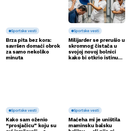
Sportske vesti
Sportske vesti
Brza pita bez kora:
Milijarder se prerušio u
savršen domaći obrok
skromnog čistača u
za samo nekoliko
svojoj novoj bolnici
minuta
kako bi otkrio istinu…
Sportske vesti
Sportske vesti
Kako sam oženio
Maćeha mi je uništila
“prosjačicu” koju su
maminsku balsku