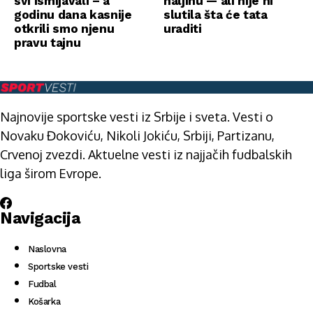
svi ismijavali – a
haljinu — ali nije ni
godinu dana kasnije
slutila šta će tata
otkrili smo njenu
uraditi
pravu tajnu
Najnovije sportske vesti iz Srbije i sveta. Vesti o
Novaku Đokoviću, Nikoli Jokiću, Srbiji, Partizanu,
Crvenoj zvezdi. Aktuelne vesti iz najjačih fudbalskih
liga širom Evrope.
Navigacija
Naslovna
Sportske vesti
Fudbal
Košarka