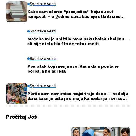
Sportske vesti
Kako sam oženio “prosjačicu” koju su svi
ismijavali – a godinu dana kasnije otkrili smo
njenu pravu tajnu
Sportske vesti
Maćeha mi je uništila maminsku balsku haljinu —
ali nije ni slutila šta će tata uraditi
Sportske vesti
Povratak koji menja sve: Kada dom postane
borba, a ne adresa
Sportske vesti
Platio sam namirnice majci troje dece — nedelju
dana kasnije ušla je u moju kancelariju i svi su
ustali
Pročitaj Još