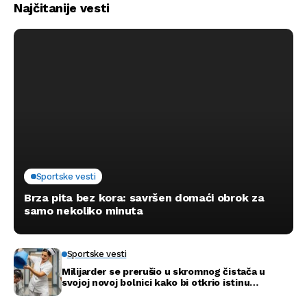
Najčitanije vesti
Sportske vesti
Brza pita bez kora: savršen domaći obrok za
samo nekoliko minuta
Sportske vesti
Milijarder se prerušio u skromnog čistača u
svojoj novoj bolnici kako bi otkrio istinu…