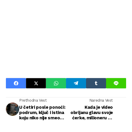
Prethodna Vest
Naredna Vest
U četiri posle ponoći:
Kada je video
podrum, ključ i istina
obrijanu glavu svoje
koju niko nije smeo
ćerke, milioneru se
da izgovori
srušio svet — a onda
je istina progovorila