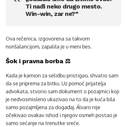
Ti nađi neko drugo mesto.
Win-win, zar ne?“
Ova rečenica, izgovorena sa takvom
nonšalancijom, zapalila je u meni bes.
Šok i pravna borba ⚖️
Kada je kamion za selidbu pristigao, shvatio sam
da se priprema za bitku. Uz pomoć prijatelja
advokata, stvorio sam dokument o pozajmici koji
je nedvosmisleno ukazivao na to da je kuća bila
samo pozajmljena za događaj. Álvaro nije
očekivao ovakav ishod i njegov osmeh postao je
samo sećanje na trenutke sreće.