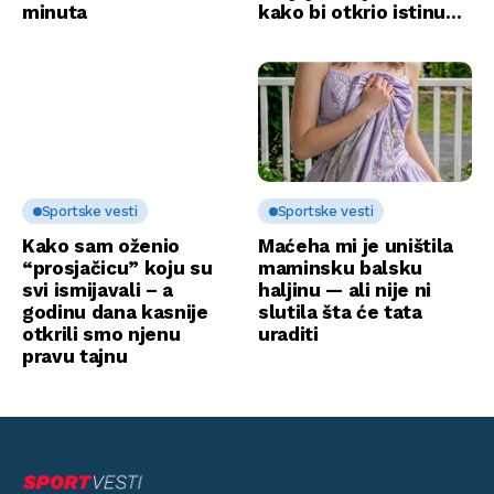
minuta
kako bi otkrio istinu…
Sportske vesti
Sportske vesti
Kako sam oženio
Maćeha mi je uništila
“prosjačicu” koju su
maminsku balsku
svi ismijavali – a
haljinu — ali nije ni
godinu dana kasnije
slutila šta će tata
otkrili smo njenu
uraditi
pravu tajnu