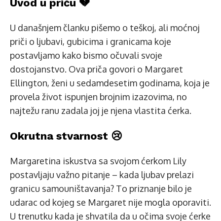
Uvod u priču 💔
U današnjem članku pišemo o teškoj, ali moćnoj
priči o ljubavi, gubicima i granicama koje
postavljamo kako bismo očuvali svoje
dostojanstvo. Ova priča govori o Margaret
Ellington, ženi u sedamdesetim godinama, koja je
provela život ispunjen brojnim izazovima, no
najtežu ranu zadala joj je njena vlastita ćerka.
Okrutna stvarnost 😢
Margaretina iskustva sa svojom ćerkom Lily
postavljaju važno pitanje – kada ljubav prelazi
granicu samouništavanja? To priznanje bilo je
udarac od kojeg se Margaret nije mogla oporaviti.
U trenutku kada je shvatila da u očima svoje ćerke