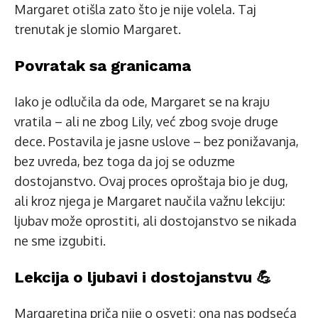
Margaret otišla zato što je nije volela. Taj
trenutak je slomio Margaret.
Povratak sa granicama
Iako je odlučila da ode, Margaret se na kraju
vratila – ali ne zbog Lily, već zbog svoje druge
dece. Postavila je jasne uslove – bez ponižavanja,
bez uvreda, bez toga da joj se oduzme
dostojanstvo. Ovaj proces oproštaja bio je dug,
ali kroz njega je Margaret naučila važnu lekciju:
ljubav može oprostiti, ali dostojanstvo se nikada
ne sme izgubiti.
Lekcija o ljubavi i dostojanstvu 💪
Margaretina priča nije o osveti; ona nas podseća