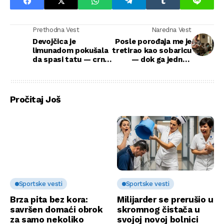
Prethodna Vest
Naredna Vest
Devojčica je
Posle porođaja me je
limunadom pokušala
tretirao kao sobaricu
da spasi tatu — crni
— dok ga jednog
SUV doneo je dar koji
dana nisam ostavila
je rasplakao internet
samog sa našim
blizancima
Pročitaj Još
Sportske vesti
Sportske vesti
Brza pita bez kora:
Milijarder se prerušio u
savršen domaći obrok
skromnog čistača u
za samo nekoliko
svojoj novoj bolnici