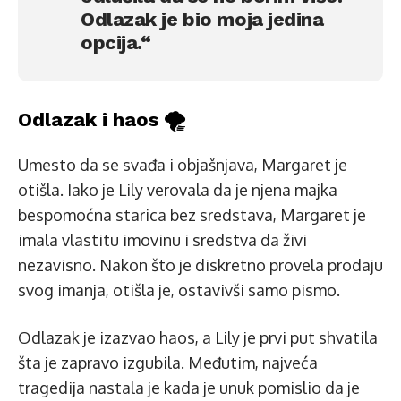
Odlazak je bio moja jedina
opcija.“
Odlazak i haos 🌪️
Umesto da se svađa i objašnjava, Margaret je
otišla. Iako je Lily verovala da je njena majka
bespomoćna starica bez sredstava, Margaret je
imala vlastitu imovinu i sredstva da živi
nezavisno. Nakon što je diskretno provela prodaju
svog imanja, otišla je, ostavivši samo pismo.
Odlazak je izazvao haos, a Lily je prvi put shvatila
šta je zapravo izgubila. Međutim, najveća
tragedija nastala je kada je unuk pomislio da je