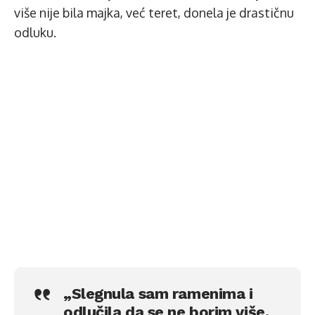
više nije bila majka, već teret, donela je drastičnu
odluku.
„Slegnula sam ramenima i
odlučila da se ne borim više.