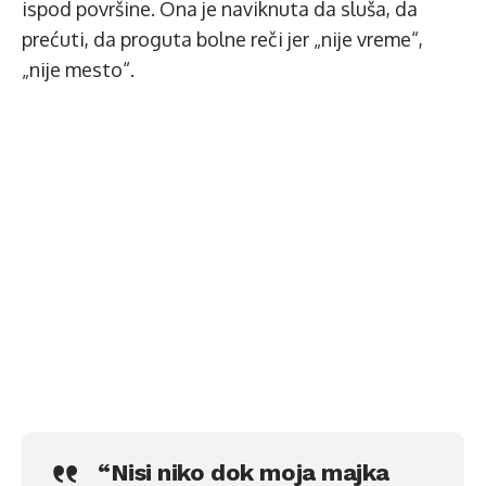
ispod površine. Ona je naviknuta da sluša, da
prećuti, da proguta bolne reči jer „nije vreme“,
„nije mesto“.
“Nisi niko dok moja majka