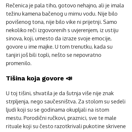
Rečenica je pala tiho, gotovo nehajno, ali je imala
težinu kamena bačenog u mirnu vodu. Nije bilo
povišenog tona, nije bilo vike ni prijetnji. Samo
nekoliko reči izgovorenih s uvjerenjem, iz ustiju
sinova, koji, umesto da izraze svoje emocije,
govore u ime majke. U tom trenutku, kada su
tanjiri još bili topli, nešto se nepovratno
promenilo.
Tišina koja govore 📣
U toj tišini, shvatila je da šutnja više nije znak
strpljenja, nego saučesništva. Za stolom su sedeli
ljudi koji su se godinama okupljali na istom
mestu. Porodični ručkovi, praznici, sve te male
rituale koji su često razotkrivali pukotine skrivene