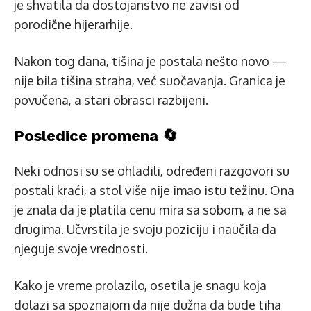
je shvatila da dostojanstvo ne zavisi od
porodične hijerarhije.
Nakon tog dana, tišina je postala nešto novo —
nije bila tišina straha, već suočavanja. Granica je
povučena, a stari obrasci razbijeni.
Posledice promena 🔄
Neki odnosi su se ohladili, određeni razgovori su
postali kraći, a stol više nije imao istu težinu. Ona
je znala da je platila cenu mira sa sobom, a ne sa
drugima. Učvrstila je svoju poziciju i naučila da
njeguje svoje vrednosti.
Kako je vreme prolazilo, osetila je snagu koja
dolazi sa spoznajom da nije dužna da bude tiha