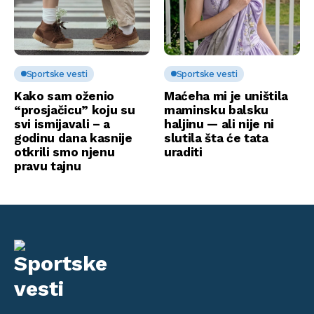
Sportske vesti
Sportske vesti
Kako sam oženio
Maćeha mi je uništila
“prosjačicu” koju su
maminsku balsku
svi ismijavali – a
haljinu — ali nije ni
godinu dana kasnije
slutila šta će tata
otkrili smo njenu
uraditi
pravu tajnu