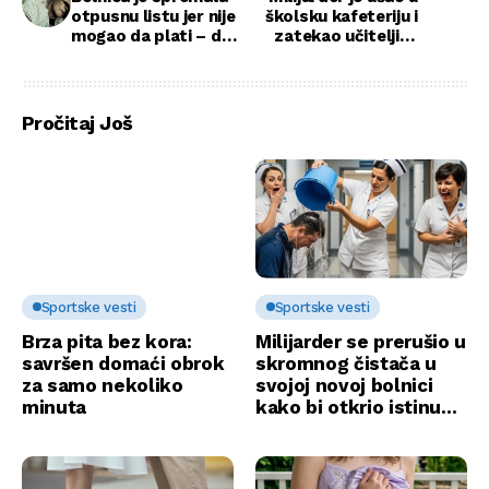
otpusnu listu jer nije
školsku kafeteriju i
mogao da plati – dok
zatekao učiteljicu
nije ušao bajker i
kako čini nezamislivo
promenio sve
njegovoj ćerki
Pročitaj Još
Sportske vesti
Sportske vesti
Brza pita bez kora:
Milijarder se prerušio u
savršen domaći obrok
skromnog čistača u
za samo nekoliko
svojoj novoj bolnici
minuta
kako bi otkrio istinu…