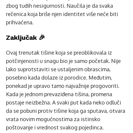
zbog tuđih nesigurnosti. Naučila je da svaka
rečenica koja briše njen identitet više neće biti
prihvaćena.
Zaključak 🎉
Ovaj trenutak tišine koja se preoblikovala iz
potčinjenosti u snagu bio je samo početak. Nije
lako suprotstaviti se ustaljenim obrascima,
posebno kada dolaze iz porodice. Međutim,
ponekad je upravo tamo najvažnije progovoriti.
Kada je jednom prevaziđena tišina, promena
postaje neizbežna. A svaki put kada neko odluči
da se pobuni protiv tišine koja ga sputava, otvara
vrata novim mogućnostima za istinsko
poštovanje i vrednost svakog pojedinca.