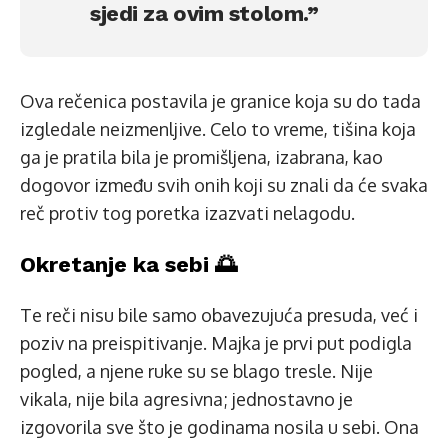
sjedi za ovim stolom.”
Ova rečenica postavila je granice koja su do tada
izgledale neizmenljive. Celo to vreme, tišina koja
ga je pratila bila je promišljena, izabrana, kao
dogovor između svih onih koji su znali da će svaka
reč protiv tog poretka izazvati nelagodu.
Okretanje ka sebi 🌅
Te reči nisu bile samo obavezujuća presuda, već i
poziv na preispitivanje. Majka je prvi put podigla
pogled, a njene ruke su se blago tresle. Nije
vikala, nije bila agresivna; jednostavno je
izgovorila sve što je godinama nosila u sebi. Ona