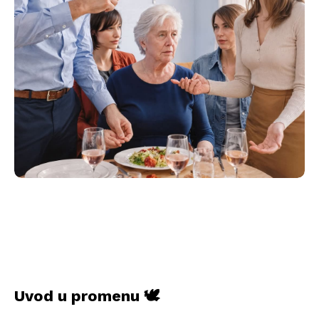
Uvod u promenu 🕊️