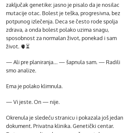
zaključak genetike: jasno je pisalo da je nosilac
mutacije otac. Bolest je teška, progresivna, bez
potpunog izlečenja. Deca se često rode spolja
zdrava, a onda bolest polako uzima snagu,
sposobnost za normalan život, ponekad i sam
život. 🫀⏳
— Ali pre planiranja… — šapnula sam. — Radili
smo analize.
Ema je polako klimnula.
— Vi jeste. On — nije.
Okrenula je sledeću stranicu i pokazala još jedan
dokument. Privatna klinika. Genetički centar.