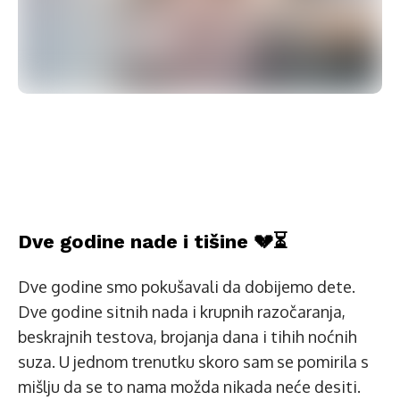
Dve godine nade i tišine 💔⏳
Dve godine smo pokušavali da dobijemo dete.
Dve godine sitnih nada i krupnih razočaranja,
beskrajnih testova, brojanja dana i tihih noćnih
suza. U jednom trenutku skoro sam se pomirila s
mišlju da se to nama možda nikada neće desiti.