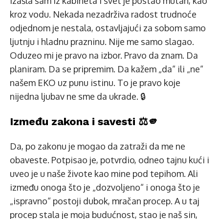
Izašla sam iz kabineta i svet je postao mutan, kao
kroz vodu. Nekada nezadrživa radost trudnoće
odjednom je nestala, ostavljajući za sobom samo
ljutnju i hladnu prazninu. Nije me samo slagao.
Oduzeo mi je pravo na izbor. Pravo da znam. Da
planiram. Da se pripremim. Da kažem „da“ ili „ne“
našem EKO uz punu istinu. To je pravo koje
nijedna ljubav ne sme da ukrade. 🔒
Između zakona i savesti ⚖️🫵
Da, po zakonu je mogao da zatraži da me ne
obaveste. Potpisao je, potvrdio, odneo tajnu kući i
uveo je u naše živote kao mine pod tepihom. Ali
između onoga što je „dozvoljeno“ i onoga što je
„ispravno“ postoji dubok, mračan procep. A u taj
procep stala je moja budućnost, stao je naš sin,