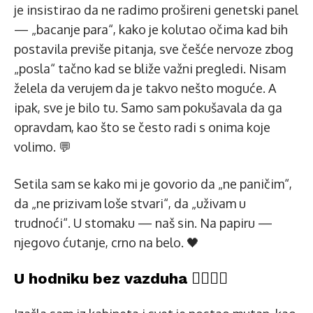
je insistirao da ne radimo prošireni genetski panel
— „bacanje para“, kako je kolutao očima kad bih
postavila previše pitanja, sve češće nervoze zbog
„posla“ tačno kad se bliže važni pregledi. Nisam
želela da verujem da je takvo nešto moguće. A
ipak, sve je bilo tu. Samo sam pokušavala da ga
opravdam, kao što se često radi s onima koje
volimo. 💬
Setila sam se kako mi je govorio da „ne paničim“,
da „ne prizivam loše stvari“, da „uživam u
trudnoći“. U stomaku — naš sin. Na papiru —
njegovo ćutanje, crno na belo. 🖤
U hodniku bez vazduha 😵‍💫🚶‍♀️