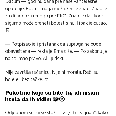
Datum — godinu dana pre naše vantelesne
oplodnje. Potpis moga muža. On je znao. Znao je
za dijagnozu mnogo pre EKO. Znao je da skoro
sigurno može preneti bolest sinu. I ipak je ćutao.
🧾
— Potpisao je i pristanak da supruga ne bude
obaveštena — rekla je Ema tiše. — Po zakonu je
na to imao pravo. Ali ljudski…
Nije završila rečenicu. Nije ni morala. Reči su
bolele i bez tačke. ⚖️
Pukotine koje su bile tu, ali nisam
htela da ih vidim 🧩😔
Odjednom su mi se složili svi „sitni signali“: kako