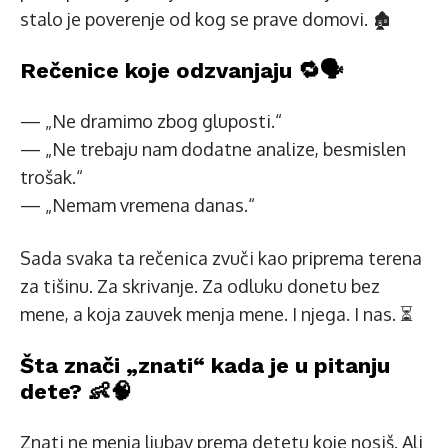
stalo je poverenje od kog se prave domovi. 🏚️
Rečenice koje odzvanjaju 🔁🗣️
— „Ne dramimo zbog gluposti.“
— „Ne trebaju nam dodatne analize, besmislen
trošak.“
— „Nemam vremena danas.“
Sada svaka ta rečenica zvuči kao priprema terena
za tišinu. Za skrivanje. Za odluku donetu bez
mene, a koja zauvek menja mene. I njega. I nas. ⏳
Šta znači „znati“ kada je u pitanju
dete? 👶🧠
Znati ne menja ljubav prema detetu koje nosiš. Ali