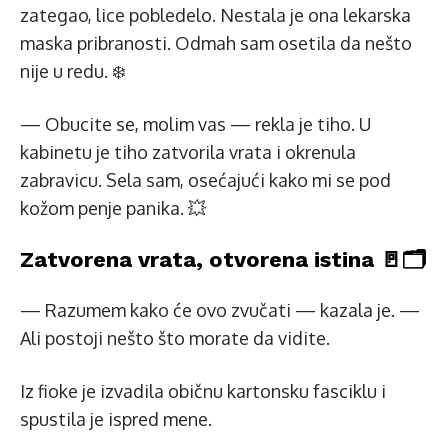
zategao, lice pobledelo. Nestala je ona lekarska
maska pribranosti. Odmah sam osetila da nešto
nije u redu. ❄️
— Obucite se, molim vas — rekla je tiho. U
kabinetu je tiho zatvorila vrata i okrenula
zabravicu. Sela sam, osećajući kako mi se pod
kožom penje panika. 💥
Zatvorena vrata, otvorena istina 🚪🗂️
— Razumem kako će ovo zvučati — kazala je. —
Ali postoji nešto što morate da vidite.
Iz fioke je izvadila običnu kartonsku fasciklu i
spustila je ispred mene.