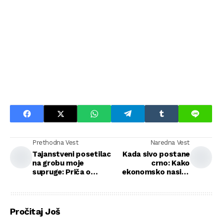
Prethodna Vest
Naredna Vest
Tajanstveni posetilac
Kada sivo postane
na grobu moje
crno: Kako
supruge: Priča o
ekonomsko nasilje
dobroti koja je
uništava slobodu
povezala dve
porodice
Pročitaj Još