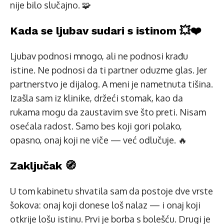
nije bilo slučajno. 🧩
Kada se ljubav sudari s istinom 💥❤️
Ljubav podnosi mnogo, ali ne podnosi krađu
istine. Ne podnosi da ti partner oduzme glas. Jer
partnerstvo je dijalog. A meni je nametnuta tišina.
Izašla sam iz klinike, držeći stomak, kao da
rukama mogu da zaustavim sve što preti. Nisam
osećala radost. Samo bes koji gori polako,
opasno, onaj koji ne viče — već odlučuje. 🔥
Zaključak 🧭
U tom kabinetu shvatila sam da postoje dve vrste
šokova: onaj koji donese loš nalaz — i onaj koji
otkrije lošu istinu. Prvi je borba s bolešću. Drugi je