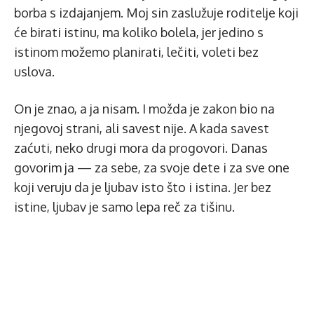
borba s izdajanjem. Moj sin zaslužuje roditelje koji
će birati istinu, ma koliko bolela, jer jedino s
istinom možemo planirati, lečiti, voleti bez
uslova.
On je znao, a ja nisam. I možda je zakon bio na
njegovoj strani, ali savest nije. A kada savest
zaćuti, neko drugi mora da progovori. Danas
govorim ja — za sebe, za svoje dete i za sve one
koji veruju da je ljubav isto što i istina. Jer bez
istine, ljubav je samo lepa reč za tišinu.