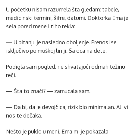
U početku nisam razumela šta gledam: tabele,
medicinski termini, šifre, datumi. Doktorka Ema je
sela pored mene i tiho rekla:
— U pitanju je nasledno oboljenje. Prenosi se
isključivo po muškoj liniji. Sa oca na dete.
Podigla sam pogled, ne shvatajući odmah težinu
reči.
— Šta to znači? — zamucala sam.
— Da bi, da je devojčica, rizik bio minimalan. Ali vi
nosite dečaka.
Nešto je puklo u meni. Ema mi je pokazala