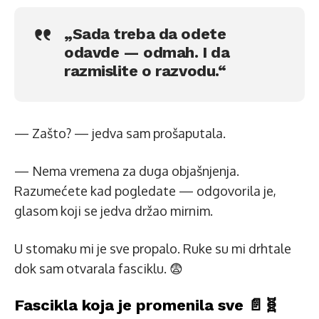
„Sada treba da odete
odavde — odmah. I da
razmislite o razvodu.“
— Zašto? — jedva sam prošaputala.
— Nema vremena za duga objašnjenja.
Razumećete kad pogledate — odgovorila je,
glasom koji se jedva držao mirnim.
U stomaku mi je sve propalo. Ruke su mi drhtale
dok sam otvarala fasciklu. 😨
Fascikla koja je promenila sve 📄🧬