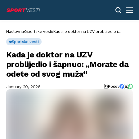
Naslovna
Sportske vesti
Kada je doktor na UZV problijedio i
šapnuo: „Morate da odete od svog muža“
Sportske vesti
Kada je doktor na UZV
problijedio i šapnuo: „Morate da
odete od svog muža“
January 20, 2026
Podeli