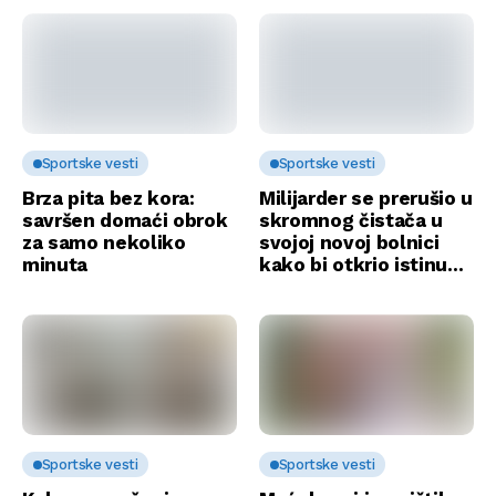
Sportske vesti
Sportske vesti
Brza pita bez kora:
Milijarder se prerušio u
savršen domaći obrok
skromnog čistača u
za samo nekoliko
svojoj novoj bolnici
minuta
kako bi otkrio istinu…
Sportske vesti
Sportske vesti