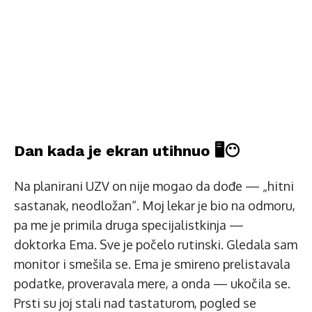
Dan kada je ekran utihnuo 🖥️😶
Na planirani UZV on nije mogao da dođe — „hitni
sastanak, neodložan“. Moj lekar je bio na odmoru,
pa me je primila druga specijalistkinja —
doktorka Ema. Sve je počelo rutinski. Gledala sam
monitor i smešila se. Ema je smireno prelistavala
podatke, proveravala mere, a onda — ukočila se.
Prsti su joj stali nad tastaturom, pogled se