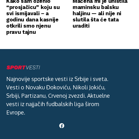
Kako sam oženio
Maćeha mi je uništila
“prosjačicu” koju su
maminsku balsku
svi ismijavali – a
haljinu — ali nije ni
godinu dana kasnije
slutila šta će tata
otkrili smo njenu
uraditi
pravu tajnu
Najnovije sportske vesti iz Srbije i sveta.
Vesti o Novaku Đokoviću, Nikoli Jokiću,
Srbiji, Partizanu, Crvenoj zvezdi. Aktuelne
vesti iz najjačih fudbalskih liga širom
Evrope.