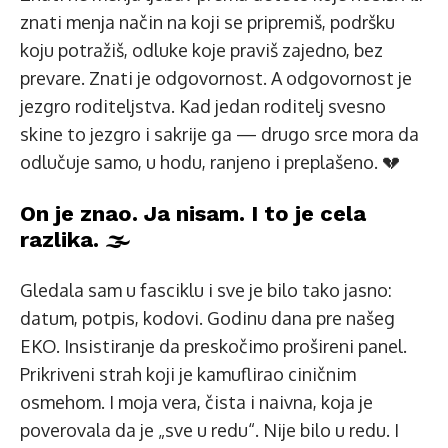
znati menja način na koji se pripremiš, podršku
koju potražiš, odluke koje praviš zajedno, bez
prevare. Znati je odgovornost. A odgovornost je
jezgro roditeljstva. Kad jedan roditelj svesno
skine to jezgro i sakrije ga — drugo srce mora da
odlučuje samo, u hodu, ranjeno i preplašeno. 💔
On je znao. Ja nisam. I to je cela
razlika. 🌫️
Gledala sam u fasciklu i sve je bilo tako jasno:
datum, potpis, kodovi. Godinu dana pre našeg
EKO. Insistiranje da preskočimo prošireni panel.
Prikriveni strah koji je kamuflirao ciničnim
osmehom. I moja vera, čista i naivna, koja je
poverovala da je „sve u redu“. Nije bilo u redu. I