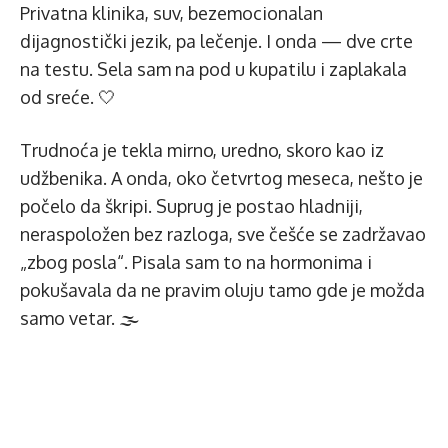
Privatna klinika, suv, bezemocionalan
dijagnostički jezik, pa lečenje. I onda — dve crte
na testu. Sela sam na pod u kupatilu i zaplakala
od sreće. 🤍
Trudnoća je tekla mirno, uredno, skoro kao iz
udžbenika. A onda, oko četvrtog meseca, nešto je
počelo da škripi. Suprug je postao hladniji,
neraspoložen bez razloga, sve češće se zadržavao
„zbog posla“. Pisala sam to na hormonima i
pokušavala da ne pravim oluju tamo gde je možda
samo vetar. 🌫️