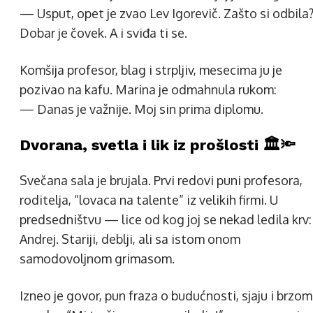
— Usput, opet je zvao Lev Igorevič. Zašto si odbila
Dobar je čovek. A i sviđa ti se.
Komšija profesor, blag i strpljiv, mesecima ju je
pozivao na kafu. Marina je odmahnula rukom:
— Danas je važnije. Moj sin prima diplomu.
Dvorana, svetla i lik iz prošlosti 🏛️🔦
Svečana sala je brujala. Prvi redovi puni profesora,
roditelja, “lovaca na talente” iz velikih firmi. U
predsedništvu — lice od kog joj se nekad ledila krv:
Andrej. Stariji, deblji, ali sa istom onom
samodovoljnom grimasom.
Izneo je govor, pun fraza o budućnosti, sjaju i brzom