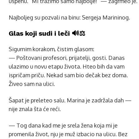
uspehu. “Mi tražimo samo najbolje!” — zagrmeo je.
Najboljeg su pozvali na binu: Sergeja Marininog.
Glas koji sudi i leči 🔊⚖️
Sigurnim korakom, čistim glasom:
— Poštovani profesori, prijatelji, gosti. Danas
ulazimo u novu etapu života. Hteo bih da vam
ispričam priču. Nekad sam bio dečak bez doma.
Živeo sam na ulici.
Šapat je preleteo salu. Marina je zadržala dah —
nije znala šta će reći.
— Tog dana kad me je srela žena koja mi je
promenila život, nju je muž izbacio na ulicu. Bez