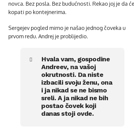
novca. Bez posla. Bez budućnosti. Rekao joj je da ć
kopati po kontejnerima.
Sergejev pogled mirno je našao jednog čoveka u
prvom redu. Andrej je problijedio.
Hvala vam, gospodine
Andreev, na vašoj
okrutnosti. Da niste
izbacili svoju ženu, ona
i ja nikad se ne bismo
sreli. A ja nikad ne bih
postao čovek koji
danas stoji ovde.