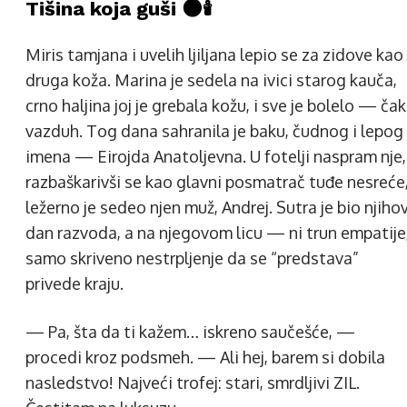
Tišina koja guši 🌑🕯️
Miris tamjana i uvelih ljiljana lepio se za zidove kao
druga koža. Marina je sedela na ivici starog kauča,
crno haljina joj je grebala kožu, i sve je bolelo — čak
vazduh. Tog dana sahranila je baku, čudnog i lepog
imena — Eirojda Anatoljevna. U fotelji naspram nje,
razbaškarivši se kao glavni posmatrač tuđe nesreće
ležerno je sedeo njen muž, Andrej. Sutra je bio njiho
dan razvoda, a na njegovom licu — ni trun empatije
samo skriveno nestrpljenje da se “predstava”
privede kraju.
— Pa, šta da ti kažem… iskreno saučešće, —
procedi kroz podsmeh. — Ali hej, barem si dobila
nasledstvo! Najveći trofej: stari, smrdljivi ZIL.