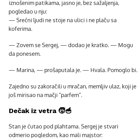
iznošenim patikama, jasno je, bez sažaljenja,
pogledao u nju:
— Srećni ljudi ne stoje na ulici i ne plaču sa
koferima.
— Zovem se Sergej, — dodao je kratko. — Mogu
da ponesem.
— Marina, — prošaputala je. — Hvala. Pomoglo bi.
Zajedno su zakoračili u mračan, memljiv ulaz, koji je
još mirisao na mačji “parfem”.
Dečak iz vetra 🧒🥣
Stan je ćutao pod plahtama. Sergej je stvari
odmerio pogledom, kao mali majstor: