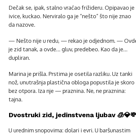
Dečak se, ipak, stalno vraćao frižideru. Opipavao je
ivice, kuckao. Nerviralo ga je “nešto” što nije znao
da nazove.
— Nešto nije u redu, — rekao je odjednom. — Ovd
je zid tanak, a ovde… gluv, predebeo. Kao da je…
dupliran.
Marina je prišla. Prstima je osetila razliku. Uz tanki
nož, unutrašnja plastična obloga popustila je skoro
bez otpora. Iza nje — praznina. Ne, ne praznina:
tajna.
Dvostruki zid, jedinstvena ljubav 🧊💎
U urednim snopovima: dolari i evri. U baršunastim