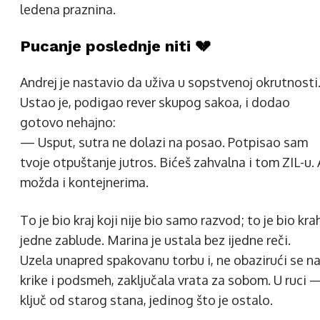
ledena praznina.
Pucanje poslednje niti 💔
Andrej je nastavio da uživa u sopstvenoj okrutnosti
Ustao je, podigao rever skupog sakoa, i dodao
gotovo nehajno:
— Usput, sutra ne dolazi na posao. Potpisao sam
tvoje otpuštanje jutros. Bićeš zahvalna i tom ZIL-u. 
možda i kontejnerima.
To je bio kraj koji nije bio samo razvod; to je bio kra
jedne zablude. Marina je ustala bez ijedne reči.
Uzela unapred spakovanu torbu i, ne obazirući se n
krike i podsmeh, zaključala vrata za sobom. U ruci 
ključ od starog stana, jedinog što je ostalo.