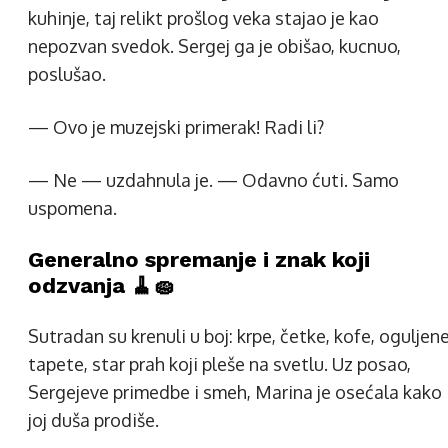
kuhinje, taj relikt prošlog veka stajao je kao
nepozvan svedok. Sergej ga je obišao, kucnuo,
poslušao.
— Ovo je muzejski primerak! Radi li?
— Ne — uzdahnula je. — Odavno ćuti. Samo
uspomena.
Generalno spremanje i znak koji
odzvanja 🧹🧽
Sutradan su krenuli u boj: krpe, četke, kofe, oguljen
tapete, star prah koji pleše na svetlu. Uz posao,
Sergejeve primedbe i smeh, Marina je osećala kako
joj duša prodiše.