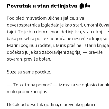
Povratak u stan detinjstva 🏚️🌬️
Pod bledim svetlom ulične sijalice, siva
devetospratnica izgledala je kao stari, umorni čuva
tajni. To je bio dom njenog detinjstva, stan u koji se
baka preselila posle saobraćajne nesreće u kojoj su
Marini poginuli roditelji. Miris prašine i starih knjiga
dočekao ju je kao zaboravljeni zagrljaj — previše
stvaran, previše bolan.
Suze su same potekle.
— Teto, treba pomoć? — iz mraka se oglasio tanak
malo promukao glas.
Dečak od desetak godina, u prevelikoj jakni i