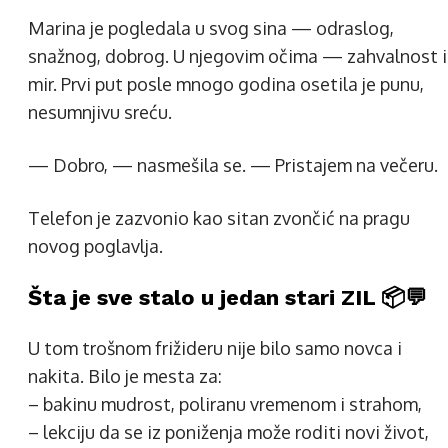
Marina je pogledala u svog sina — odraslog,
snažnog, dobrog. U njegovim očima — zahvalnost i
mir. Prvi put posle mnogo godina osetila je punu,
nesumnjivu sreću.
— Dobro, — nasmešila se. — Pristajem na večeru.
Telefon je zazvonio kao sitan zvončić na pragu
novog poglavlja.
Šta je sve stalo u jedan stari ZIL 📦💬
U tom trošnom frižideru nije bilo samo novca i
nakita. Bilo je mesta za:
– bakinu mudrost, poliranu vremenom i strahom,
– lekciju da se iz poniženja može roditi novi život,