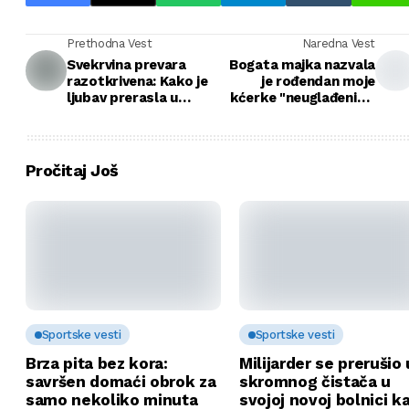
Prethodna Vest
Naredna Vest
Svekrvina prevara
Bogata majka nazvala
razotkrivena: Kako je
je rođendan moje
ljubav prerasla u
kćerke "neuglađenim"
porodičnu dramu
— ali na kraju je baš
naš skromni rođendan
postao onaj koji niko
nije zaboravio
Pročitaj Još
Sportske vesti
Sportske vesti
Brza pita bez kora:
Milijarder se prerušio 
savršen domaći obrok za
skromnog čistača u
samo nekoliko minuta
svojoj novoj bolnici k