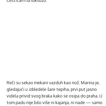
Čestitam na luksuzu.
Reči su sekao mekani vazduh kao nož. Marina je,
gledajući u izbledele šare tepiha, prvi put jasno
videla privid svog braka kako se osipa do praha. U
tom padu nije bilo više ni kajanja, ni nade — samo