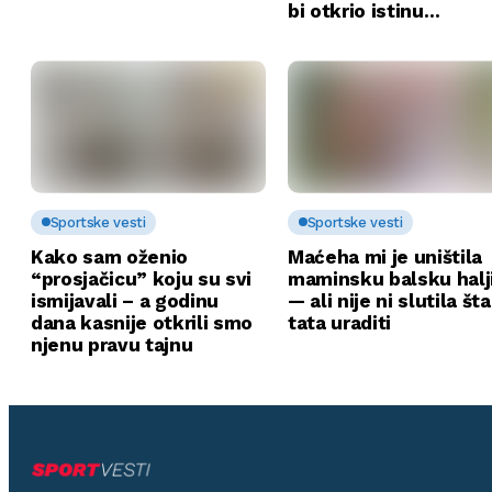
bi otkrio istinu…
Sportske vesti
Sportske vesti
Kako sam oženio
Maćeha mi je uništila
“prosjačicu” koju su svi
maminsku balsku halj
ismijavali – a godinu
— ali nije ni slutila št
dana kasnije otkrili smo
tata uraditi
njenu pravu tajnu