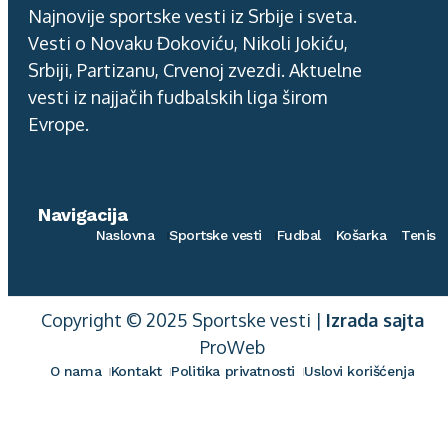
Najnovije sportske vesti iz Srbije i sveta.
Vesti o Novaku Đokoviću, Nikoli Jokiću,
Srbiji, Partizanu, Crvenoj zvezdi. Aktuelne
vesti iz najjačih fudbalskih liga širom
Evrope.
Navigacija
Naslovna
Sportske vesti
Fudbal
Košarka
Tenis
Copyright © 2025 Sportske vesti |
Izrada sajta
ProWeb
O nama
Kontakt
Politika privatnosti
Uslovi korišćenja