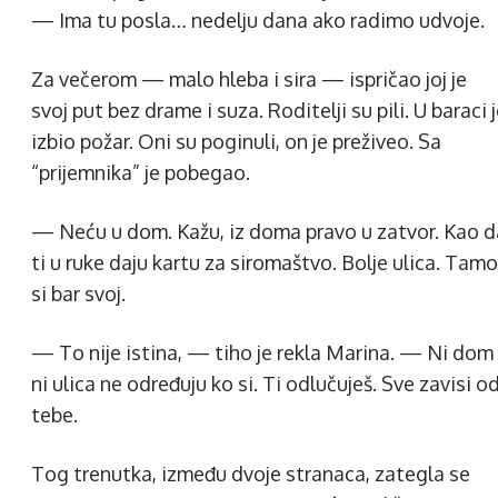
— Ima tu posla… nedelju dana ako radimo udvoje.
Za večerom — malo hleba i sira — ispričao joj je
svoj put bez drame i suza. Roditelji su pili. U baraci 
izbio požar. Oni su poginuli, on je preživeo. Sa
“prijemnika” je pobegao.
— Neću u dom. Kažu, iz doma pravo u zatvor. Kao d
ti u ruke daju kartu za siromaštvo. Bolje ulica. Tamo
si bar svoj.
— To nije istina, — tiho je rekla Marina. — Ni dom
ni ulica ne određuju ko si. Ti odlučuješ. Sve zavisi o
tebe.
Tog trenutka, između dvoje stranaca, zategla se