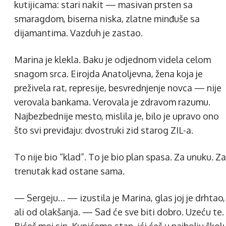
kutijicama: stari nakit — masivan prsten sa
smaragdom, biserna niska, zlatne minđuše sa
dijamantima. Vazduh je zastao.
Marina je klekla. Baku je odjednom videla celom
snagom srca. Eirojda Anatoljevna, žena koja je
preživela rat, represije, besvrednjenje novca — nije
verovala bankama. Verovala je zdravom razumu.
Najbezbednije mesto, mislila je, bilo je upravo ono
što svi previđaju: dvostruki zid starog ZIL-a.
To nije bio “klad”. To je bio plan spasa. Za unuku. Za
trenutak kad ostane sama.
— Sergeju… — izustila je Marina, glas joj je drhtao,
ali od olakšanja. — Sad će sve biti dobro. Uzeću te.