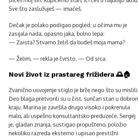
Bićeš moj sin. Kupićemo stan, ići ćeš u najbolju školu
Sve što zaslužuješ — imaćeš.
Dečak je polako podigao pogled; u očima mu je
zasijala nada, opasno jaka, bolno lepa:
— Zaista? Stvarno želiš da budeš moja mama?
— Želim, — rekla je čvrsto. — Od srca.
Novi život iz prastareg frižidera 🌅🏠
Zvanično usvojenje stiglo je brže nego što su mislili
Deo blaga pretvorili su u čist, sunčan stan u dobro
kraju. Marina je završila drugo visoko i pokrenula
malo, ali uspešno konsultantsko preduzeće. Sergej
je, gladan znanja, sustigao propušteno, položio
nekoliko razreda eksterno i upisao prestižni