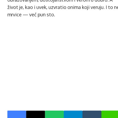
život je, kao i uvek, uzvratio onima koji veruju. I to n
mrvice — već pun sto.