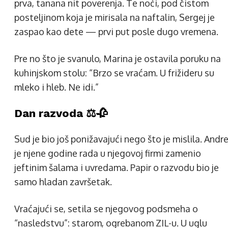
prva, tanana nit poverenja. Te noći, pod čistom
posteljinom koja je mirisala na naftalin, Sergej je
zaspao kao dete — prvi put posle dugo vremena.
Pre no što je svanulo, Marina je ostavila poruku na
kuhinjskom stolu: “Brzo se vraćam. U frižideru su
mleko i hleb. Ne idi.”
Dan razvoda ⚖️🥀
Sud je bio još ponižavajući nego što je mislila. Andre
je njene godine rada u njegovoj firmi zamenio
jeftinim šalama i uvredama. Papir o razvodu bio je
samo hladan završetak.
Vraćajući se, setila se njegovog podsmeha o
“nasledstvu”: starom, ogrebanom ZIL-u. U uglu