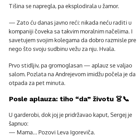
Tišina se napregla, pa eksplodirala u žamor.
— Zato ću danas javno reći: nikada neću raditi u
kompaniji čoveka sa takvim moralnim načelima. I
savetujem svojim kolegama da dobro razmisle pre
nego što svoju sudbinu vežu za nju. Hvala.
Prvo stidljiv, pa gromoglasan — aplauz se valjao
salom. Pozlata na Andrejevom imidžu počela je da
otpada za pet minuta.
Posle aplauza: tiho “da” životu 👗📞
U garderobi, dok joj je pridržavao kaput, Sergej je
šapnuo:
— Mama… Pozovi Leva Igoreviča.