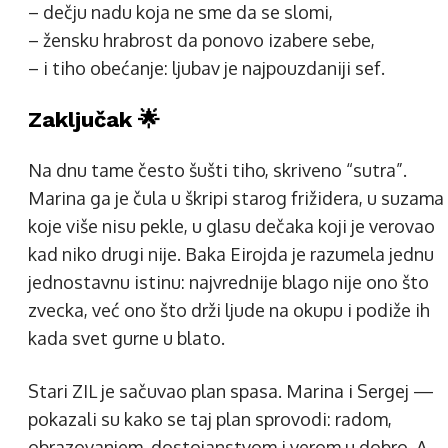
– dečju nadu koja ne sme da se slomi,
– žensku hrabrost da ponovo izabere sebe,
– i tiho obećanje: ljubav je najpouzdaniji sef.
Zaključak 🌟
Na dnu tame često šušti tiho, skriveno “sutra”.
Marina ga je čula u škripi starog frižidera, u suzama
koje više nisu pekle, u glasu dečaka koji je verovao
kad niko drugi nije. Baka Eirojda je razumela jednu
jednostavnu istinu: najvrednije blago nije ono što
zvecka, već ono što drži ljude na okupu i podiže ih
kada svet gurne u blato.
Stari ZIL je sačuvao plan spasa. Marina i Sergej —
pokazali su kako se taj plan sprovodi: radom,
obrazovanjem, dostojanstvom i verom u dobro. A