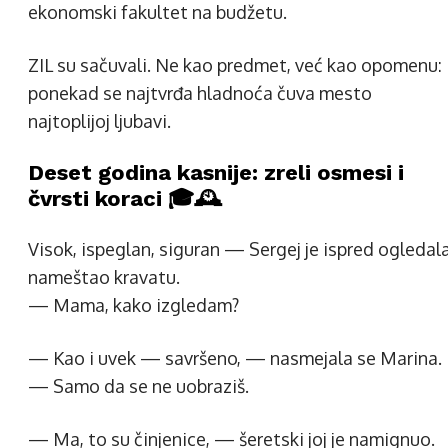
ekonomski fakultet na budžetu.
ZIL su sačuvali. Ne kao predmet, već kao opomenu:
ponekad se najtvrđa hladnoća čuva mesto
najtoplijoj ljubavi.
Deset godina kasnije: zreli osmesi i
čvrsti koraci 🎓🕰️
Visok, ispeglan, siguran — Sergej je ispred ogledal
nameštao kravatu.
— Mama, kako izgledam?
— Kao i uvek — savršeno, — nasmejala se Marina.
— Samo da se ne uobraziš.
— Ma, to su činjenice, — šeretski joj je namignuo.