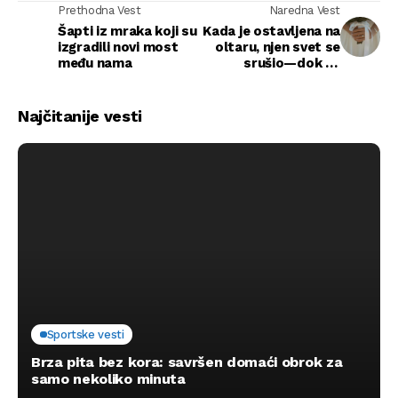
Prethodna Vest
Naredna Vest
Šapti iz mraka koji su
Kada je ostavljena na
izgradili novi most
oltaru, njen svet se
među nama
srušio—dok joj
milionerski šef nije
šapnuo: „Pretvaraj se
da sam ja
Najčitanije vesti
mladoženja“
Sportske vesti
Brza pita bez kora: savršen domaći obrok za
samo nekoliko minuta