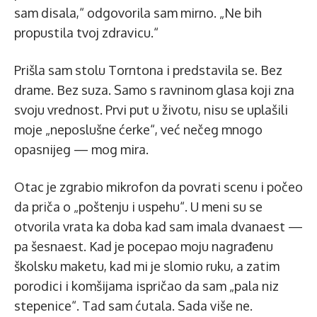
sam disala,“ odgovorila sam mirno. „Ne bih
propustila tvoj zdravicu.“
Prišla sam stolu Torntona i predstavila se. Bez
drame. Bez suza. Samo s ravninom glasa koji zna
svoju vrednost. Prvi put u životu, nisu se uplašili
moje „neposlušne ćerke“, već nečeg mnogo
opasnijeg — mog mira.
Otac je zgrabio mikrofon da povrati scenu i počeo
da priča o „poštenju i uspehu“. U meni su se
otvorila vrata ka doba kad sam imala dvanaest —
pa šesnaest. Kad je pocepao moju nagrađenu
školsku maketu, kad mi je slomio ruku, a zatim
porodici i komšijama ispričao da sam „pala niz
stepenice“. Tad sam ćutala. Sada više ne.