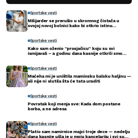
Sportske vesti
Milijarder se prerušio u skromnog čistača u
svojoj novoj bolnici kako bi otkrio istinu…
Sportske vesti
Kako sam oženio “prosjačicu” koju su svi
ismijavali – a godinu dana kasnije otkrili smo
njenu pravu tajnu
Sportske vesti
Maćeha mi je uništila maminsku balsku haljinu —
ali nije ni slutila šta će tata uraditi
Sportske vesti
Povratak koji menja sve: Kada dom postane
borba, a ne adresa
Sportske vesti
Platio sam namirnice majci troje dece — nedelju
dana kasnije ušla je u moju kancelariju i svi su