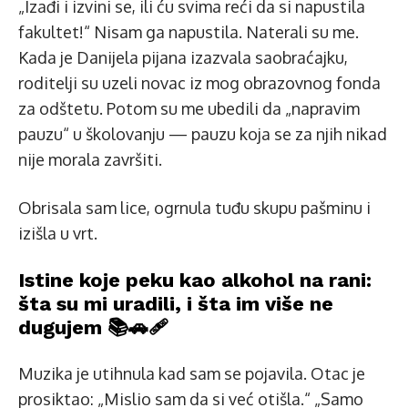
„Izađi i izvini se, ili ću svima reći da si napustila
fakultet!“ Nisam ga napustila. Naterali su me.
Kada je Danijela pijana izazvala saobraćajku,
roditelji su uzeli novac iz mog obrazovnog fonda
za odštetu. Potom su me ubedili da „napravim
pauzu“ u školovanju — pauzu koja se za njih nikad
nije morala završiti.
Obrisala sam lice, ogrnula tuđu skupu pašminu i
izišla u vrt.
Istine koje peku kao alkohol na rani:
šta su mi uradili, i šta im više ne
dugujem 📚🚗🩹
Muzika je utihnula kad sam se pojavila. Otac je
prosiktao: „Mislio sam da si već otišla.“ „Samo