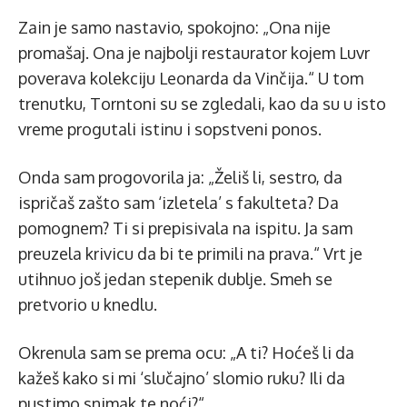
Zain je samo nastavio, spokojno: „Ona nije
promašaj. Ona je najbolji restaurator kojem Luvr
poverava kolekciju Leonarda da Vinčija.“ U tom
trenutku, Torntoni su se zgledali, kao da su u isto
vreme progutali istinu i sopstveni ponos.
Onda sam progovorila ja: „Želiš li, sestro, da
ispričaš zašto sam ‘izletela’ s fakulteta? Da
pomognem? Ti si prepisivala na ispitu. Ja sam
preuzela krivicu da bi te primili na prava.“ Vrt je
utihnuo još jedan stepenik dublje. Smeh se
pretvorio u knedlu.
Okrenula sam se prema ocu: „A ti? Hoćeš li da
kažeš kako si mi ‘slučajno’ slomio ruku? Ili da
pustimo snimak te noći?“