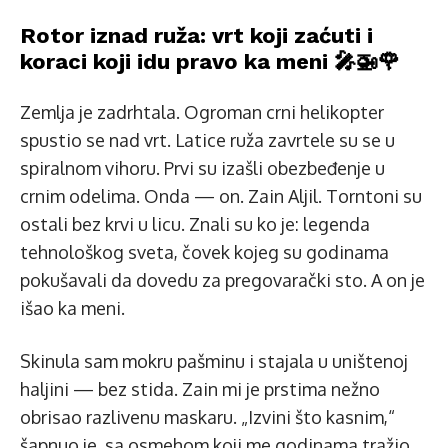
Rotor iznad ruža: vrt koji zaćuti i
koraci koji idu pravo ka meni 🎤🚁🌹
Zemlja je zadrhtala. Ogroman crni helikopter
spustio se nad vrt. Latice ruža zavrtele su se u
spiralnom vihoru. Prvi su izašli obezbeđenje u
crnim odelima. Onda — on. Zain Aljil. Torntoni su
ostali bez krvi u licu. Znali su ko je: legenda
tehnološkog sveta, čovek kojeg su godinama
pokušavali da dovedu za pregovarački sto. A on je
išao ka meni.
Skinula sam mokru pašminu i stajala u uništenoj
haljini — bez stida. Zain mi je prstima nežno
obrisao razlivenu maskaru. „Izvini što kasnim,“
šapnuo je, sa osmehom koji me godinama tražio.