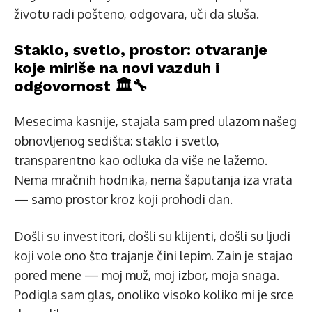
životu radi pošteno, odgovara, uči da sluša.
Staklo, svetlo, prostor: otvaranje
koje miriše na novi vazduh i
odgovornost 🏛️🔧
Mesecima kasnije, stajala sam pred ulazom našeg
obnovljenog sedišta: staklo i svetlo,
transparentno kao odluka da više ne lažemo.
Nema mračnih hodnika, nema šaputanja iza vrata
— samo prostor kroz koji prohodi dan.
Došli su investitori, došli su klijenti, došli su ljudi
koji vole ono što trajanje čini lepim. Zain je stajao
pored mene — moj muž, moj izbor, moja snaga.
Podigla sam glas, onoliko visoko koliko mi je srce