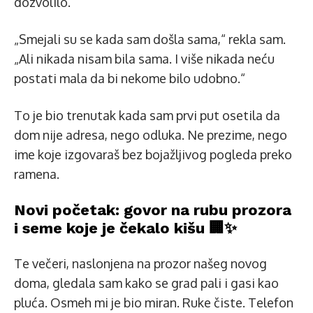
dozvolilo.
„Smejali su se kada sam došla sama,“ rekla sam.
„Ali nikada nisam bila sama. I više nikada neću
postati mala da bi nekome bilo udobno.“
To je bio trenutak kada sam prvi put osetila da
dom nije adresa, nego odluka. Ne prezime, nego
ime koje izgovaraš bez bojažljivog pogleda preko
ramena.
Novi početak: govor na rubu prozora
i seme koje je čekalo kišu 🏢✨
Te večeri, naslonjena na prozor našeg novog
doma, gledala sam kako se grad pali i gasi kao
pluća. Osmeh mi je bio miran. Ruke čiste. Telefon