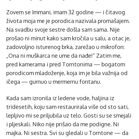
Zovem se Immani, imam 32 godine — i čitavog
života moja me je porodica nazivala promašajem.
Na svadbu svoje sestre došla sam sama. Nije
prošao ni minut kako sam kročila u salu, a otac je,
zadovoljno isturenog brka, zarežao u mikrofon:
„Ona ni muškarca ne ume da nađe!“ Zatim me,
pred kamerama i pred Torntonima — bogatom
porodicom mladoženje, koja im je bila važnija od
ičega — gurnuo u mermernu fontanu.
Kada sam izronila iz ledene vode, haljina iz
tridesetih, koju sam restaurirala više od sto sati,
lepljivo mi se priljubila uz telo. Gosti su se smejali
i pljeskali. Niko nije prišao da me podigne. Ni
majka. Ni sestra. Svi su gledali u Torntone — da