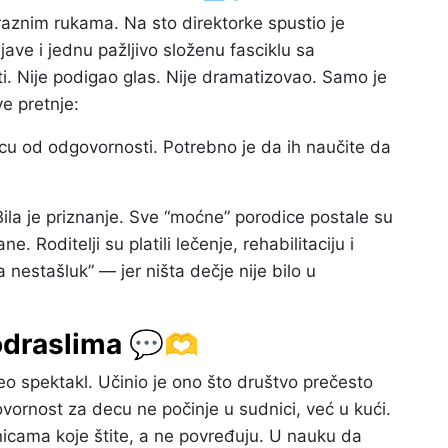
praznim rukama. Na sto direktorke spustio je
ave i jednu pažljivo složenu fasciklu sa
i. Nije podigao glas. Nije dramatizovao. Samo je
ve pretnje:
u od odgovornosti. Potrebno je da ih naučite da
 Bila je priznanje. Sve “moćne” porodice postale su
e. Roditelji su platili lečenje, rehabilitaciju i
a nestašluk” — jer ništa dečje nije bilo u
odraslima 💬🫶
želeo spektakl. Učinio je ono što društvo prečesto
vornost za decu ne počinje u sudnici, već u kući.
nicama koje štite, a ne povređuju. U nauku da