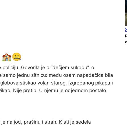
P
d
u 🏫🤐
e policiju. Govorila je o “dečjem sukobu”, o
je samo jednu sitnicu: među osam napadačica bila
 zglobova stiskao volan starog, izgrebanog pikapa i
ikao. Nije pretio. U njemu je odjednom postalo
 na jod, prašinu i strah. Kisti je sedela