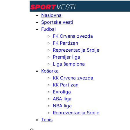
Naslovna
Sportske vesti
Fudbal
FK Crvena zvezda
FK Partizan
Reprezentacija Srbije
Premijer liga
Liga šampiona
Košarka
KK Crvena zvezda
KK Partizan
Evroliga
ABA liga
NBA liga
Reprezentacija Srbije
Tenis