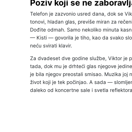
Poziv koji se ne zaboravl
Telefon je zazvonio usred dana, dok se Vikt
tonovi, hladan glas, previše miran za rečeni
Dođite odmah. Samo nekoliko minuta kasnije
— Kisti — govorila je tiho, kao da svako sl
neću svirati klavir.
Za dvadeset dve godine službe, Viktor je p
tada, dok mu je drhteći glas njegove jedine
je bila njegov preostali smisao. Muzika joj n
život koji je tek počinjao. A sada — sloml
daleko od koncertne sale i svetla reflektor