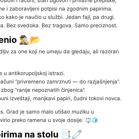
lovi i računi, stari ugovori i privatne prepiske,
me i zaboravljeni potpisi na zgodnim papirima.
 kako je naučio u službi. Jedan fajl, pa drugi.
va. Bez svedoka. Bez tragova. Samo preciznost.
io 🕵️‍♂️📂
ljiv za one koji ne umeju da gledaju, ali razoran
u antikorupcijskoj istrazi.
ačuni “privremeno zamrznuti — do razjašnjenja”.
zbog “ranije nepoznatih činjenica”.
i izveštaji, manjkavi papiri, čudni tokovi novca.
as. Grad je samo malo utišao muziku u
avirio preko ramena u svoje dosije. ⚖️🧊
pirima na stolu 📑🧷