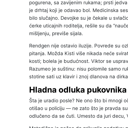
pogurena, sa zavijenim rukama; prsti jedva 
je drhtaj koji je odavao bol. Medicinska sest
bilo slučajno. Devojke su je čekale u svlač
ćerke uticajnih roditelja, rešile su da “nauče
mišljenju, previše sijala.
Rendgen nije ostavio iluzije. Povrede su o
pitanja. Možda Kisti više nikada neće svirat
kosti; bolela je budućnost. Viktor se uspra
Razumeo je suštinu: nisu polomile samo ru
stotine sati uz klavir i znoj dlanova na dirk
Hladna odluka pukovnika
Šta je uradio posle? Ne ono što bi mnogi oče
otišao u policiju — ne zato što je pravda s
odlučeno da se ćuti. Umesto da juri decu, 