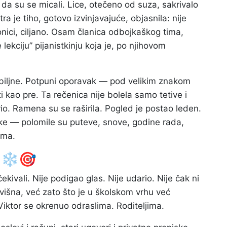
da su se micali. Lice, otečeno od suza, sakrivalo
ra je tiho, gotovo izvinjavajuće, objasnila: nije
ionici, ciljano. Osam članica odbojkaškog tima,
 lekciju” pijanistkinju koja je, po njihovom
zbiljne. Potpuni oporavak — pod velikim znakom
i kao pre. Ta rečenica nije bolela samo tetive i
vio. Ramena su se raširila. Pogled je postao leden.
ke — polomile su puteve, snove, godine rada,
ama.
 ❄️🎯
kivali. Nije podigao glas. Nije udario. Nije čak ni
uvišna, već zato što je u školskom vrhu već
Viktor se okrenuo odraslima. Roditeljima.