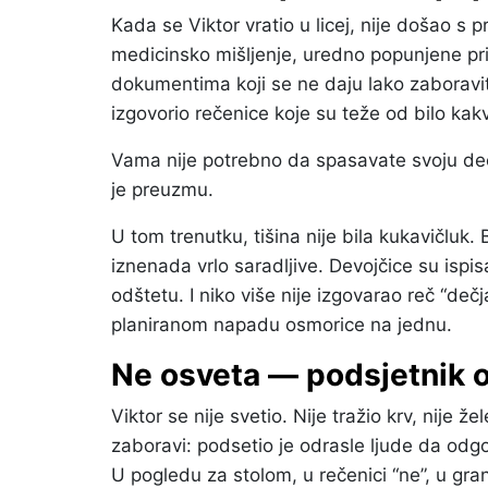
Kada se Viktor vratio u licej, nije došao s 
medicinsko mišljenje, uredno popunjene prij
dokumentima koji se ne daju lako zaboravit
izgovorio rečenice koje su teže od bilo kak
Vama nije potrebno da spasavate svoju dec
je preuzmu.
U tom trenutku, tišina nije bila kukavičluk.
iznenada vrlo saradljive. Devojčice su ispisan
odštetu. I niko više nije izgovarao reč “dečj
planiranom napadu osmorice na jednu.
Ne osveta — podsjetnik 
Viktor se nije svetio. Nije tražio krv, nije 
zaboravi: podsetio je odrasle ljude da odgo
U pogledu za stolom, u rečenici “ne”, u gra