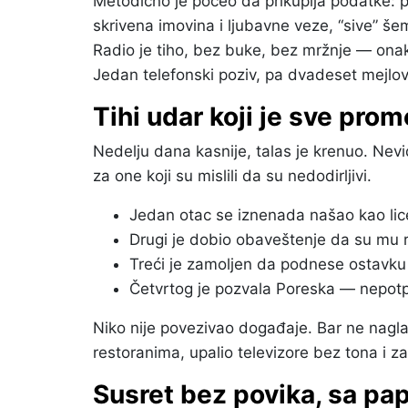
Metodično je počeo da prikuplja podatke: pos
skrivena imovina i ljubavne veze, “sive” še
Radio je tiho, bez buke, bez mržnje — onako
Jedan telefonski poziv, pa dvadeset mejlo
Tihi udar koji je sve promen
Nedelju dana kasnije, talas je krenuo. Nevid
za one koji su mislili da su nedodirljivi.
Jedan otac se iznenada našao kao lice 
Drugi je dobio obaveštenje da su mu r
Treći je zamoljen da podnese ostavku 
Četvrtog je pozvala Poreska — nepotpun
Niko nije povezivao događaje. Bar ne nagl
restoranima, upalio televizore bez tona i z
Susret bez povika, sa pa