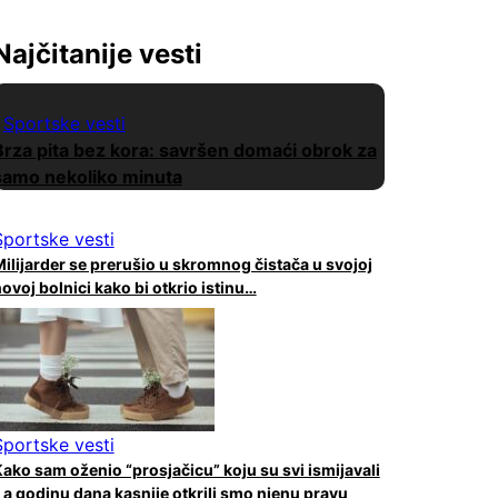
Najčitanije vesti
Sportske vesti
Brza pita bez kora: savršen domaći obrok za
samo nekoliko minuta
Sportske vesti
ilijarder se prerušio u skromnog čistača u svojoj
ovoj bolnici kako bi otkrio istinu…
Sportske vesti
ako sam oženio “prosjačicu” koju su svi ismijavali
 a godinu dana kasnije otkrili smo njenu pravu