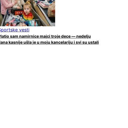
Sportske vesti
latio sam namirnice majci troje dece — nedelju
ana kasnije ušla je u moju kancelariju i svi su ustali