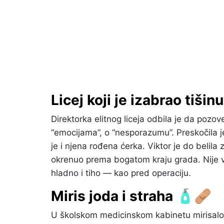
Licej koji je izabrao tišin
Direktorka elitnog liceja odbila je da pozov
“emocijama”, o “nesporazumu”. Preskočila 
je i njena rođena ćerka. Viktor je do belila
okrenuo prema bogatom kraju grada. Nije v
hladno i tiho — kao pred operaciju.
Miris joda i straha 🧴🩹
U školskom medicinskom kabinetu mirisalo je