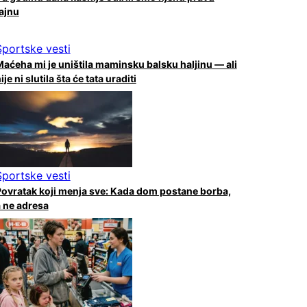
ajnu
Sportske vesti
aćeha mi je uništila maminsku balsku haljinu — ali
ije ni slutila šta će tata uraditi
Sportske vesti
ovratak koji menja sve: Kada dom postane borba,
 ne adresa