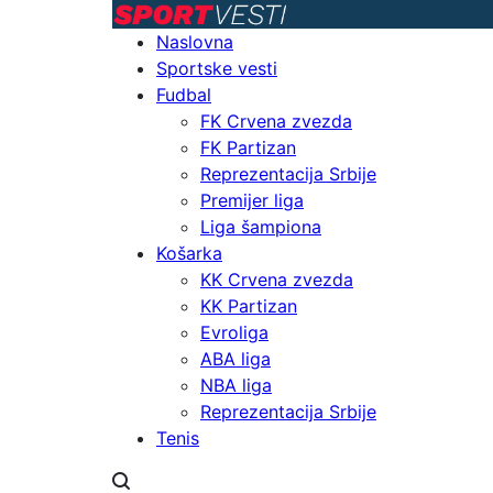
Naslovna
Sportske vesti
Fudbal
FK Crvena zvezda
FK Partizan
Reprezentacija Srbije
Premijer liga
Liga šampiona
Košarka
KK Crvena zvezda
KK Partizan
Evroliga
ABA liga
NBA liga
Reprezentacija Srbije
Tenis