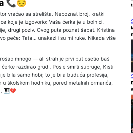
ja 📞😔
t
or vraćao sa strelišta. Nepoznat broj, kratki
ce koje je izgovorio: Vaša ćerka je u bolnici.
M
, drugi poziv. Ovog puta poznat šapat. Kristina
n
ovo peče: Tata… unakazili su mi ruke. Nikada više
rošao mnogo — ali strah je prvi put osetio baš
 ćerke razdirao grudi. Posle smrti supruge, Kisti
ije bila samo hobi; to je bila buduća profesija,
jen u školskom hodniku, pored metalnih ormarića,
P
a
a. 🎹💔