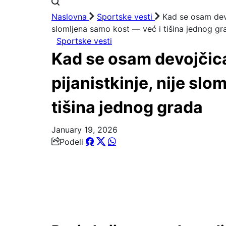
Naslovna
Sportske vesti
Kad se osam devoj
slomljena samo kost — već i tišina jednog gr
Sportske vesti
Kad se osam devojčica 
pijanistkinje, nije sl
tišina jednog grada
January 19, 2026
Podeli