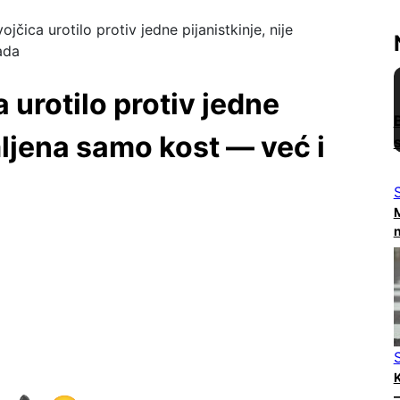
čica urotilo protiv jedne pijanistkinje, nije
ada
urotilo protiv jedne
omljena samo kost — već i
M
n
K
–