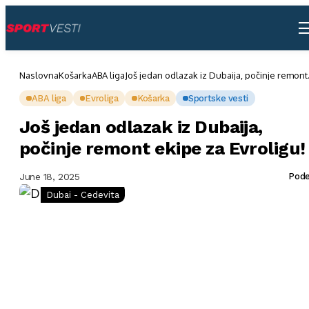
Naslovna
Košarka
ABA liga
Još jedan odlazak iz Dubaija, počinje remont
ekipe za Evroligu!
ABA liga
Evroliga
Košarka
Sportske vesti
Još jedan odlazak iz Dubaija,
počinje remont ekipe za Evroligu!
June 18, 2025
Pode
Dubai - Cedevita