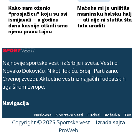
Kako sam oženio
Maćeha mi je uništila
“prosjačicu” koju su svi
maminsku balsku halj
ismijavali – a godinu
— ali nije ni slutila št
dana kasnije otkrili smo
tata uraditi
njenu pravu tajnu
Najnovije sportske vesti iz Srbije i sveta. Vesti o
Novaku Đokoviću, Nikoli Jokiću, Srbiji, Partizanu,
Crvenoj zvezdi. Aktuelne vesti iz najjačih fudbalskih
liga širom Evrope.
Navigacija
Naslovna
Sportske vesti
Fudbal
Košarka
Ten
Copyright © 2025 Sportske vesti |
Izrada sajta
ProWeb