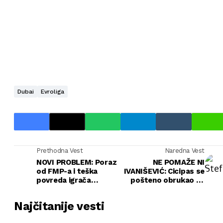
Dubai
Evroliga
Prethodna Vest
Naredna Vest
NOVI PROBLEM: Poraz
NE POMAŽE NI
od FMP-a i teška
IVANIŠEVIĆ: Cicipas se
povreda igrača
pošteno obrukao sa
Partizana?!
novim trenerom!
Najčitanije vesti