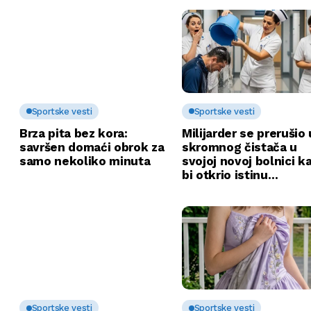
Sportske vesti
Sportske vesti
Brza pita bez kora:
Milijarder se prerušio 
savršen domaći obrok za
skromnog čistača u
samo nekoliko minuta
svojoj novoj bolnici k
bi otkrio istinu…
Sportske vesti
Sportske vesti