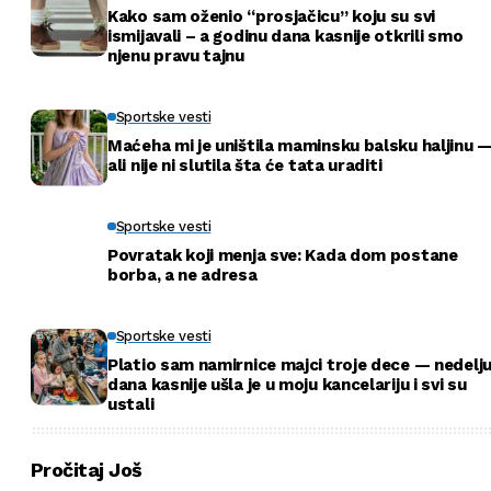
Kako sam oženio “prosjačicu” koju su svi
ismijavali – a godinu dana kasnije otkrili smo
njenu pravu tajnu
Sportske vesti
Maćeha mi je uništila maminsku balsku haljinu 
ali nije ni slutila šta će tata uraditi
Sportske vesti
Povratak koji menja sve: Kada dom postane
borba, a ne adresa
Sportske vesti
Platio sam namirnice majci troje dece — nedelj
dana kasnije ušla je u moju kancelariju i svi su
ustali
Pročitaj Još