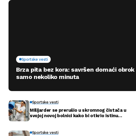
Sportske vesti
Brza pita bez kora: savršen domaći obrok
samo nekoliko minuta
Sportske vesti
Milijarder se prerušio u skromnog čistača u
svojoj novoj bolnici kako bi otkrio istinu…
Sportske vesti