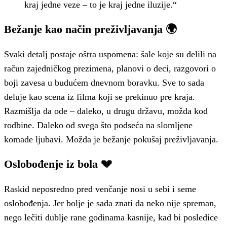
kraj jedne veze – to je kraj jedne iluzije.“
Bežanje kao način preživljavanja 🌍
Svaki detalj postaje oštra uspomena: šale koje su delili na
račun zajedničkog prezimena, planovi o deci, razgovori o
boji zavesa u budućem dnevnom boravku. Sve to sada
deluje kao scena iz filma koji se prekinuo pre kraja.
Razmišlja da ode – daleko, u drugu državu, možda kod
rodbine. Daleko od svega što podseća na slomljene
komade ljubavi. Možda je bežanje pokušaj preživljavanja.
Oslobođenje iz bola 💔
Raskid neposredno pred venčanje nosi u sebi i seme
oslobođenja. Jer bolje je sada znati da neko nije spreman,
nego lečiti dublje rane godinama kasnije, kad bi posledice