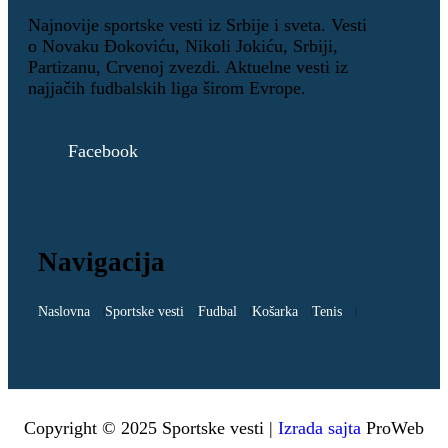
Najnovije sportske vesti iz Srbije i sveta. Vesti
o Novaku Đokoviću, Nikoli Jokiću, Srbiji,
Partizanu, Crvenoj zvezdi. Aktuelne vesti iz
najjačih fudbalskih liga širom Evrope.
Facebook
Navigacija
Naslovna
Sportske vesti
Fudbal
Košarka
Tenis
Copyright © 2025 Sportske vesti |
Izrada sajta
ProWeb