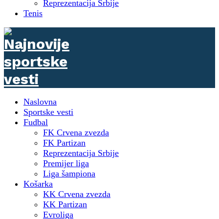
Reprezentacija Srbije
Tenis
Naslovna
Sportske vesti
Fudbal
FK Crvena zvezda
FK Partizan
Reprezentacija Srbije
Premijer liga
Liga šampiona
Košarka
KK Crvena zvezda
KK Partizan
Evroliga