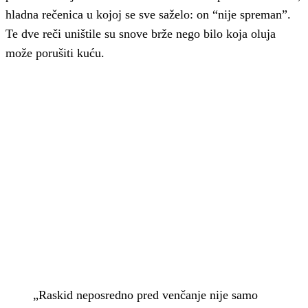
hladna rečenica u kojoj se sve saželo: on “nije spreman”.
Te dve reči uništile su snove brže nego bilo koja oluja
može porušiti kuću.
„Raskid neposredno pred venčanje nije samo