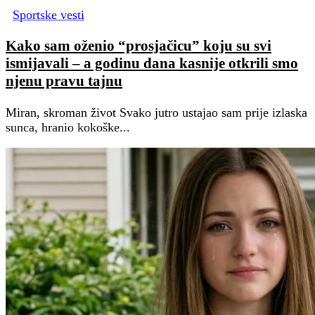
Sportske vesti
Kako sam oženio “prosjačicu” koju su svi
ismijavali – a godinu dana kasnije otkrili smo
njenu pravu tajnu
Miran, skroman život Svako jutro ustajao sam prije izlaska
sunca, hranio kokoške...