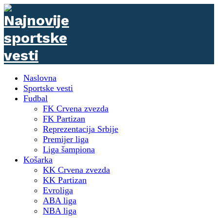
Naslovna
Sportske vesti
Fudbal
FK Crvena zvezda
FK Partizan
Reprezentacija Srbije
Premijer liga
Liga šampiona
Košarka
KK Crvena zvezda
KK Partizan
Evroliga
ABA liga
NBA liga