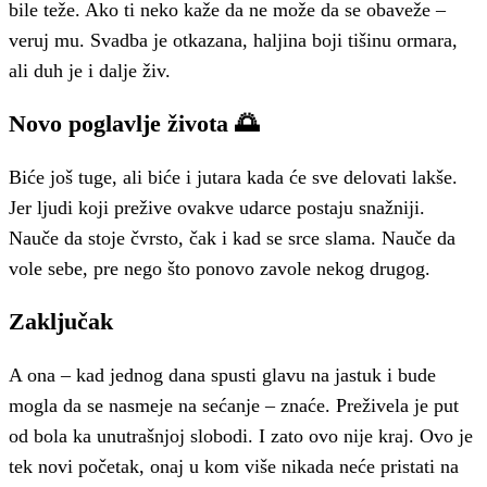
bile teže. Ako ti neko kaže da ne može da se obaveže –
veruj mu. Svadba je otkazana, haljina boji tišinu ormara,
ali duh je i dalje živ.
Novo poglavlje života 🌅
Biće još tuge, ali biće i jutara kada će sve delovati lakše.
Jer ljudi koji prežive ovakve udarce postaju snažniji.
Nauče da stoje čvrsto, čak i kad se srce slama. Nauče da
vole sebe, pre nego što ponovo zavole nekog drugog.
Zaključak
A ona – kad jednog dana spusti glavu na jastuk i bude
mogla da se nasmeje na sećanje – znaće. Preživela je put
od bola ka unutrašnjoj slobodi. I zato ovo nije kraj. Ovo je
tek novi početak, onaj u kom više nikada neće pristati na