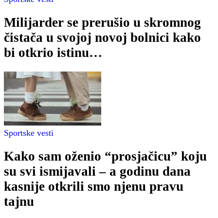
Milijarder se prerušio u skromnog
čistača u svojoj novoj bolnici kako
bi otkrio istinu…
Sportske vesti
Kako sam oženio “prosjačicu” koju
su svi ismijavali – a godinu dana
kasnije otkrili smo njenu pravu
tajnu