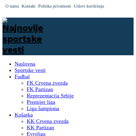
O nama
Kontakt
Politika privatnosti
Uslovi korišćenja
Naslovna
Sportske vesti
Fudbal
FK Crvena zvezda
FK Partizan
Reprezentacija Srbije
Premijer liga
Liga šampiona
Košarka
KK Crvena zvezda
KK Partizan
Evroliga