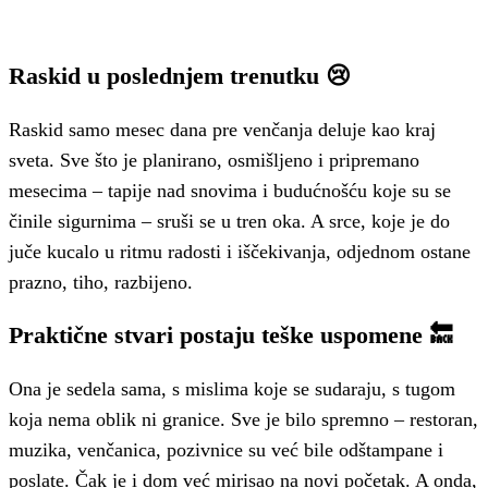
Raskid u poslednjem trenutku 😢
Raskid samo mesec dana pre venčanja deluje kao kraj
sveta. Sve što je planirano, osmišljeno i pripremano
mesecima – tapije nad snovima i budućnošću koje su se
činile sigurnima – sruši se u tren oka. A srce, koje je do
juče kucalo u ritmu radosti i iščekivanja, odjednom ostane
prazno, tiho, razbijeno.
Praktične stvari postaju teške uspomene 🔙
Ona je sedela sama, s mislima koje se sudaraju, s tugom
koja nema oblik ni granice. Sve je bilo spremno – restoran,
muzika, venčanica, pozivnice su već bile odštampane i
poslate. Čak je i dom već mirisao na novi početak. A onda,