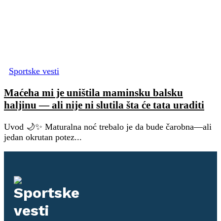
Sportske vesti
Maćeha mi je uništila maminsku balsku
haljinu — ali nije ni slutila šta će tata uraditi
Uvod 🌙✨ Maturalna noć trebalo je da bude čarobna—ali
jedan okrutan potez...