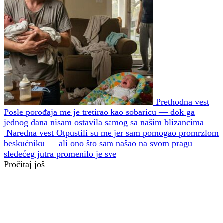
Prethodna vest
Posle porođaja me je tretirao kao sobaricu — dok ga
jednog dana nisam ostavila samog sa našim blizancima
Naredna vest
Otpustili su me jer sam pomogao promrzlom
beskućniku — ali ono što sam našao na svom pragu
sledećeg jutra promenilo je sve
Pročitaj još