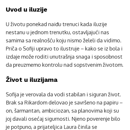
Uvod u iluzije
U životu ponekad naiđu trenuci kada iluzije
nestanu u jednom trenutku, ostavljajući nas
samima sa realnošću koju nismo želeli da vidimo.
Priča o Sofiji upravo to ilustruje – kako se iz bola i
izdaje može roditi unutrašnja snaga i sposobnost
da preuzmemo kontrolu nad sopstvenim životom.
Život u iluzijama
Sofija je verovala da vodi stabilan i siguran život.
Brak sa Rikardom delovao je savršeno na papiru –
on, šarmantan, ambiciozan, sa planovima koji su
joj davali osećaj sigurnosti. Njeno poverenje bilo
je potpuno, a prijateljica Laura činila se