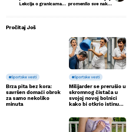
Lekcija o granicama
promenilo sve nakon
koja mi je promenila
njenog odlaska
život
Pročitaj Još
Sportske vesti
Sportske vesti
Brza pita bez kora:
Milijarder se prerušio u
savršen domaći obrok
skromnog čistača u
za samo nekoliko
svojoj novoj bolnici
minuta
kako bi otkrio istinu…