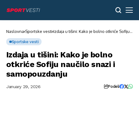
Naslovna
Sportske vesti
Izdaja u tišini: Kako je bolno otkriće Sofiju
naučilo snazi i samopouzdanju
Sportske vesti
Izdaja u tišini: Kako je bolno
otkriće Sofiju naučilo snazi i
samopouzdanju
January 29, 2026
Podeli