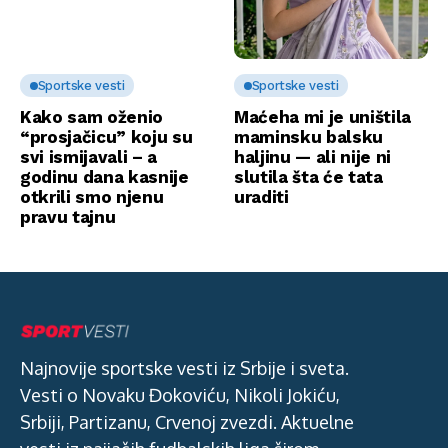
Sportske vesti
Sportske vesti
Kako sam oženio
Maćeha mi je uništila
“prosjačicu” koju su
maminsku balsku
svi ismijavali – a
haljinu — ali nije ni
godinu dana kasnije
slutila šta će tata
otkrili smo njenu
uraditi
pravu tajnu
Najnovije sportske vesti iz Srbije i sveta.
Vesti o Novaku Đokoviću, Nikoli Jokiću,
Srbiji, Partizanu, Crvenoj zvezdi. Aktuelne