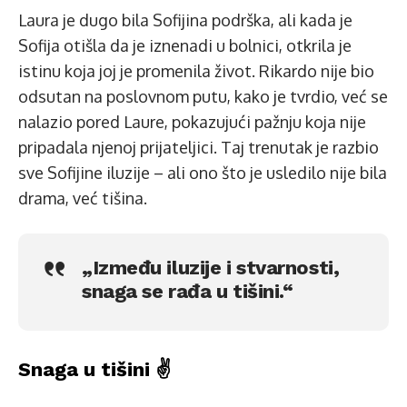
Laura je dugo bila Sofijina podrška, ali kada je
Sofija otišla da je iznenadi u bolnici, otkrila je
istinu koja joj je promenila život. Rikardo nije bio
odsutan na poslovnom putu, kako je tvrdio, već se
nalazio pored Laure, pokazujući pažnju koja nije
pripadala njenoj prijateljici. Taj trenutak je razbio
sve Sofijine iluzije – ali ono što je usledilo nije bila
drama, već tišina.
„Između iluzije i stvarnosti,
snaga se rađa u tišini.“
Snaga u tišini ✌️