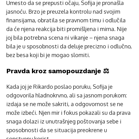
Umesto da se prepusti očaju, Sofija je pronašla
jasnoću. Brzo je preuzela kontrolu nad svojim
finansijama, obratila se pravnom timu i odlučila
da će njena reakcija biti promišljena i mirna. Nije
joj bila potrebna scena ni vikanje – njena snaga
bila je u sposobnosti da deluje precizno i odlučno,
bez besa koji bi je mogao slomiti.
Pravda kroz samopouzdanje ⚖️
Kada joj je Rikardo poslao poruku, Sofija je
odgovorila hladnokrvno, ali sa jasnom porukom:
izdaja se ne može sakriti, a odgovornost se ne
može izbeći. Njen mir i fokus pokazali su da prava
snaga dolazi iz unutrašnjeg poštovanja sebe i
sposobnosti da se situacija preokrene u
sopstvenu korist.