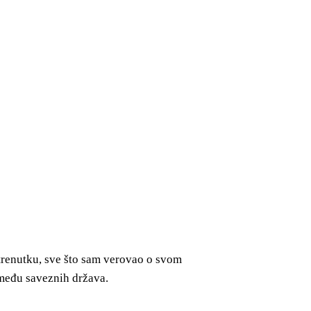
trenutku, sve što sam verovao o svom
zmeđu saveznih država.