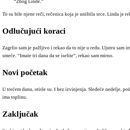
“Zbog Linde.”
To su bile njene reči, rečenica koja je uništila srce. Linda je 
Odlučujući koraci
Zagrlio sam je pažljivo i rekao da to nije u redu. Ujutru sa
smeće. “Imate tri dana da se iselite”, rekao sam mirno.
Novi početak
U trećem danu, otisle su. I bez izvinjenja. Sledeće nedelje, 
ima toplinu.
Zaključak