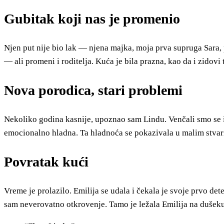
Gubitak koji nas je promenio
Njen put nije bio lak — njena majka, moja prva supruga Sara, 
— ali promeni i roditelja. Kuća je bila prazna, kao da i zidovi
Nova porodica, stari problemi
Nekoliko godina kasnije, upoznao sam Lindu. Venčali smo se i 
emocionalno hladna. Ta hladnoća se pokazivala u malim stvarim
Povratak kući
Vreme je prolazilo. Emilija se udala i čekala je svoje prvo de
sam neverovatno otkrovenje. Tamo je ležala Emilija na dušeku 