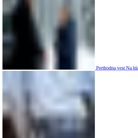
Prethodna vest
Na hla