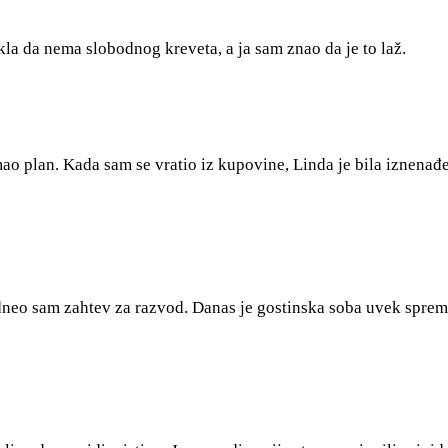
rekla da nema slobodnog kreveta, a ja sam znao da je to laž.
m imao plan. Kada sam se vratio iz kupovine, Linda je bila izn
podneo sam zahtev za razvod. Danas je gostinska soba uvek sprem