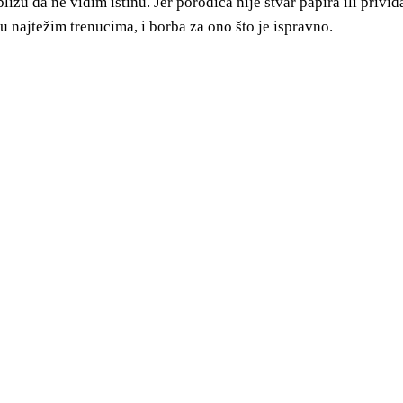
zu da ne vidim istinu. Jer porodica nije stvar papira ili privid
 u najtežim trenucima, i borba za ono što je ispravno.