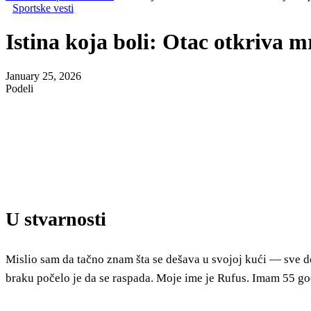
Sportske vesti
Istina koja boli: Otac otkriva 
January 25, 2026
Podeli
U stvarnosti
Mislio sam da tačno znam šta se dešava u svojoj kući — sve d
braku počelo je da se raspada. Moje ime je Rufus. Imam 55 god