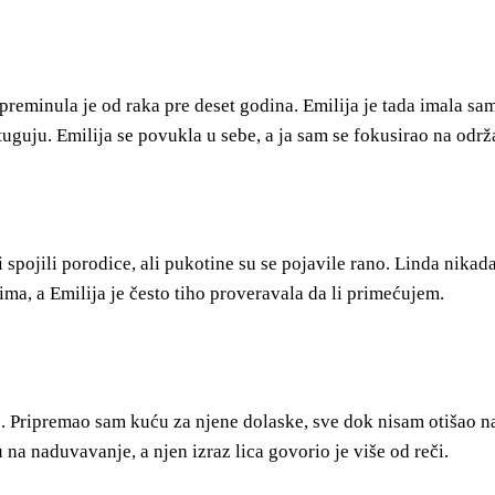
preminula je od raka pre deset godina. Emilija je tada imala s
 tuguju. Emilija se povukla u sebe, a ja sam se fokusirao na odr
spojili porodice, ali pukotine su se pojavile rano. Linda nika
a, a Emilija je često tiho proveravala da li primećujem.
te. Pripremao sam kuću za njene dolaske, sve dok nisam otišao n
na naduvavanje, a njen izraz lica govorio je više od reči.