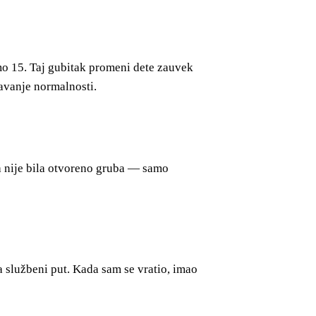
amo 15. Taj gubitak promeni dete zauvek
žavanje normalnosti.
da nije bila otvoreno gruba — samo
a službeni put. Kada sam se vratio, imao