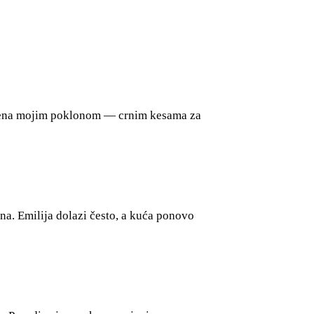
enađena mojim poklonom — crnim kesama za
na. Emilija dolazi često, a kuća ponovo