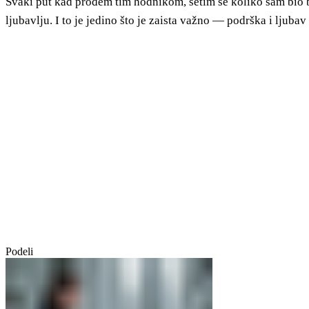
Svaki put kad prođem tim hodnikom, setim se koliko sam bio bli
ljubavlju. I to je jedino što je zaista važno — podrška i ljubav
Podeli