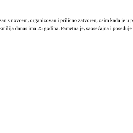
ezan s novcem, organizovan i prilično zatvoren, osim kada je u
 Emilija danas ima 25 godina. Pametna je, saosećajna i poseduje