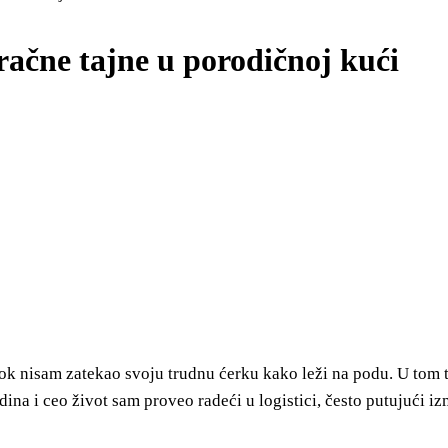
mračne tajne u porodičnoj kući
ok nisam zatekao svoju trudnu ćerku kako leži na podu. U tom 
ina i ceo život sam proveo radeći u logistici, često putujući i