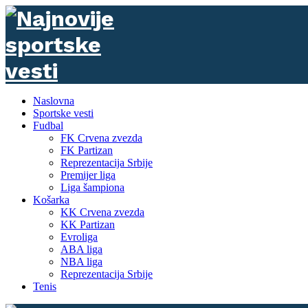
Naslovna
Sportske vesti
Fudbal
FK Crvena zvezda
FK Partizan
Reprezentacija Srbije
Premijer liga
Liga šampiona
Košarka
KK Crvena zvezda
KK Partizan
Evroliga
ABA liga
NBA liga
Reprezentacija Srbije
Tenis