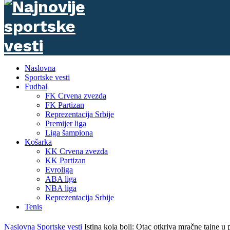
Naslovna
Sportske vesti
Fudbal
FK Crvena zvezda
FK Partizan
Reprezentacija Srbije
Premijer liga
Liga šampiona
Košarka
KK Crvena zvezda
KK Partizan
Evroliga
ABA liga
NBA liga
Reprezentacija Srbije
Tenis
Naslovna
Sportske vesti
Istina koja boli: Otac otkriva mračne tajne u