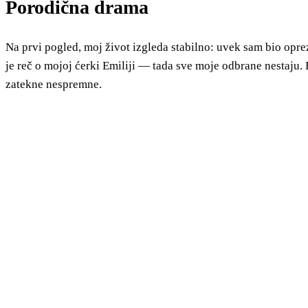
Porodična drama
Na prvi pogled, moj život izgleda stabilno: uvek sam bio opr
je reč o mojoj ćerki Emiliji — tada sve moje odbrane nestaju.
zatekne nespremne.