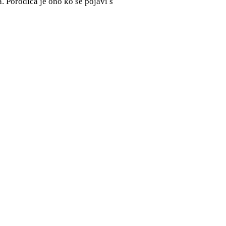
a. Porodica je ono ko se pojavi s