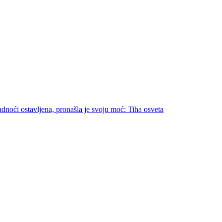
dnoći ostavljena, pronašla je svoju moć: Tiha osveta