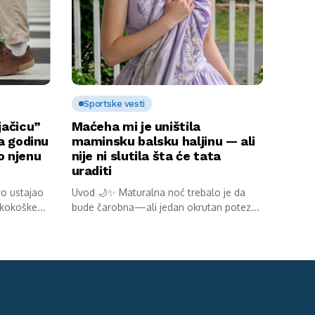
Sportske vesti
jačicu”
Maćeha mi je uništila
 a godinu
maminsku balsku haljinu — ali
o njenu
nije ni slutila šta će tata
uraditi
ro ustajao
Uvod 🌙✨ Maturalna noć trebalo je da
 kokoške...
bude čarobna—ali jedan okrutan potez...