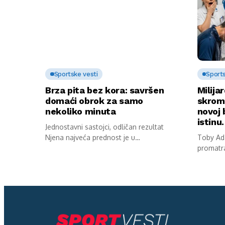
Sportske vesti
Sports
Brza pita bez kora: savršen
Milija
domaći obrok za samo
skromn
nekoliko minuta
novoj 
istin
Jednostavni sastojci, odličan rezultat
Njena najveća prednost je u
Toby Ada
jednostavnosti pripreme. Potrebni...
promatra
stana. Sa