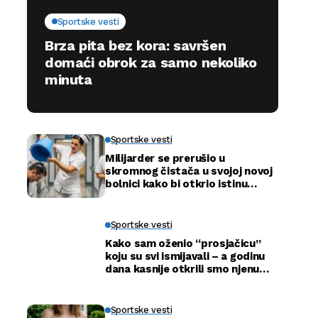
Sportske vesti
Brza pita bez kora: savršen
domaći obrok za samo nekoliko
minuta
Sportske vesti
Milijarder se prerušio u
skromnog čistača u svojoj novoj
bolnici kako bi otkrio istinu…
Sportske vesti
Kako sam oženio “prosjačicu”
koju su svi ismijavali – a godinu
dana kasnije otkrili smo njenu
pravu tajnu
Sportske vesti