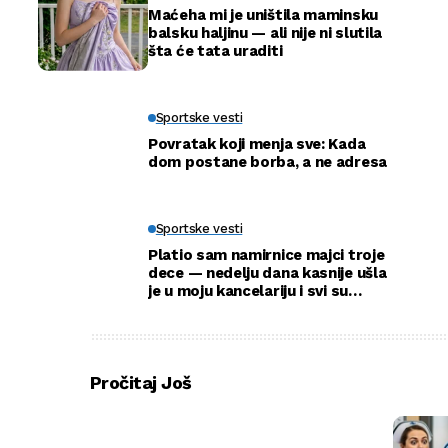
Maćeha mi je uništila maminsku
balsku haljinu — ali nije ni slutila
šta će tata uraditi
Sportske vesti
Povratak koji menja sve: Kada
dom postane borba, a ne adresa
Sportske vesti
Platio sam namirnice majci troje
dece — nedelju dana kasnije ušla
je u moju kancelariju i svi su
ustali
Pročitaj Još