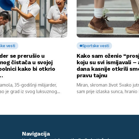
ke vesti
Sportske vesti
rder se prerušio u
Kako sam oženio “pros
og čistača u svojoj
koju su svi ismijavali –
bolnici kako bi otkrio
dana kasnije otkrili sm
u…
pravu tajnu
mola, 35-godišnji milijarder,
Miran, skroman život Svako jut
o je grad iz svog luksuznog
sam prije izlaska sunca, hranio
v...
Navigacija