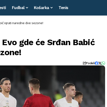
esti
Fudbal
Košarka
Tenis
ić igrati naredne dve sezone!
Evo gde će Srđan Babić
ezone!
Podeli