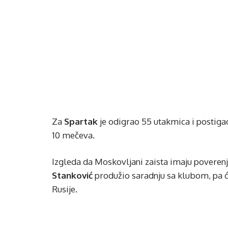
Za
Spartak
je odigrao 55 utakmica i postigao
10 mečeva.
Izgleda da Moskovljani zaista imaju poverenja
Stanković
produžio saradnju sa klubom, pa će
Rusije.