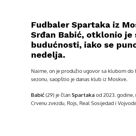
Fudbaler Spartaka iz Mos
Srđan Babić, otklonio je
budućnosti, iako se pun
nedelja.
Naime, on je produžio ugovor sa klubom do l
sezonu, saopštio je danas klub iz Moskve.
Babić
(29) je član
Spartaka
od 2023. godine, 
Crvenu zvezdu, Rojs, Real Sosijedad i Vojvodi