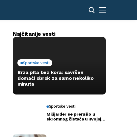
Najčitanije vesti
Sportske vesti
Brza pita bez kora: savršen
domaći obrok za samo nekoliko
minuta
Sportske vesti
Milijarder se prerušio u
skromnog čistača u svojoj
novoj bolnici kako bi otkrio
istinu…