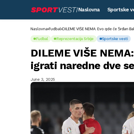
Naslovna
Sportske v
Naslovna
Fudbal
DILEME VIŠE NEMA: Evo gde će Srđan Bab
Fudbal
Reprezentacija Srbije
Sportske vesti
DILEME VIŠE NEMA: 
igrati naredne dve s
June 3, 2025