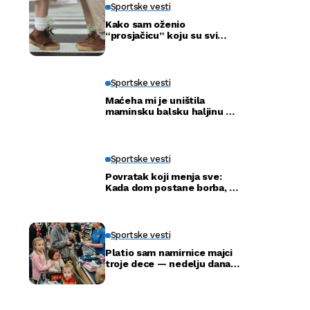
Sportske vesti
Kako sam oženio
“prosjačicu” koju su svi
ismijavali – a godinu dana
kasnije otkrili smo njenu
pravu tajnu
Sportske vesti
Maćeha mi je uništila
maminsku balsku haljinu —
ali nije ni slutila šta će tata
uraditi
Sportske vesti
Povratak koji menja sve:
Kada dom postane borba, a
ne adresa
Sportske vesti
Platio sam namirnice majci
troje dece — nedelju dana
kasnije ušla je u moju
kancelariju i svi su ustali