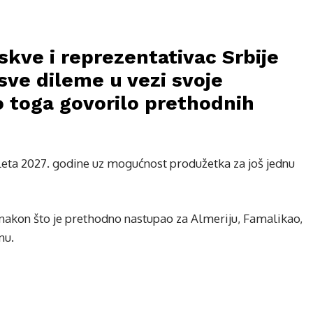
kve i reprezentativac Srbije
 sve dileme u vezi svoje
o toga govorilo prethodnih
eta 2027. godine uz mogućnost produžetka za još jednu
nakon što je prethodno nastupao za Almeriju, Famalikao,
nu.