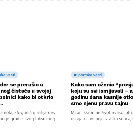
ske vesti
Sportske vesti
rder se prerušio u
Kako sam oženio “prosj
nog čistača u svojoj
koju su svi ismijavali – a
bolnici kako bi otkrio
godinu dana kasnije otkr
u…
smo njenu pravu tajnu
mola, 35-godišnji milijarder,
Miran, skroman život Svako jutr
ao je grad iz svog luksuznog
ustajao sam prije izlaska sunca,
av...
kokoške...