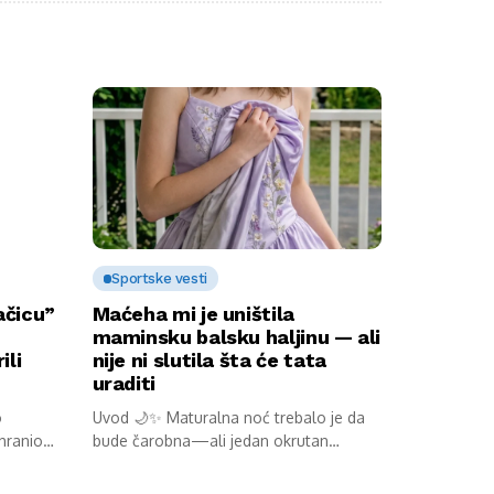
Sportske vesti
ačicu”
Maćeha mi je uništila
maminsku balsku haljinu — ali
ili
nije ni slutila šta će tata
uraditi
o
Uvod 🌙✨ Maturalna noć trebalo je da
 hranio
bude čarobna—ali jedan okrutan
potez...