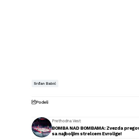
Srđan Babić
Podeli
Prethodna Vest
BOMBA NAD BOMBAMA: Zvezda prego
sa najboljim strelcem Evrolige!