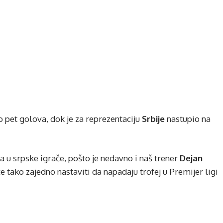
 pet golova, dok je za reprezentaciju
Srbije
nastupio na
 u srpske igrače, pošto je nedavno i naš trener
Dejan
 tako zajedno nastaviti da napadaju trofej u Premijer ligi