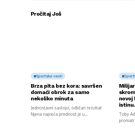
Pročitaj Još
Sportske vesti
Sport
Brza pita bez kora: savršen
Milija
domaći obrok za samo
skrom
nekoliko minuta
novoj 
istin
Jednostavni sastojci, odličan rezultat
Njena najveća prednost je u
Toby Ada
jednostavnosti pripreme. Potrebni...
promatr
stana. S