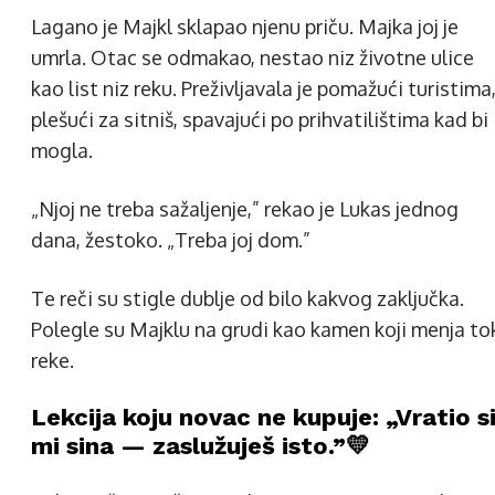
Lagano je Majkl sklapao njenu priču. Majka joj je
umrla. Otac se odmakao, nestao niz životne ulice
kao list niz reku. Preživljavala je pomažući turistima
plešući za sitniš, spavajući po prihvatilištima kad bi
mogla.
„Njoj ne treba sažaljenje,” rekao je Lukas jednog
dana, žestoko. „Treba joj dom.”
Te reči su stigle dublje od bilo kakvog zaključka.
Polegle su Majklu na grudi kao kamen koji menja to
reke.
Lekcija koju novac ne kupuje: „Vratio s
mi sina — zaslužuješ isto.”💛