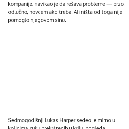
kompanije, navikao je da rešava probleme — brzo,
odlučno, novcem ako treba. Ali ništa od toga nije
pomoglo njegovom sinu.
Sedmogodišnji Lukas Harper sedeo je mirno u
kolicima, ruku prekrštenih u krilu, pogleda