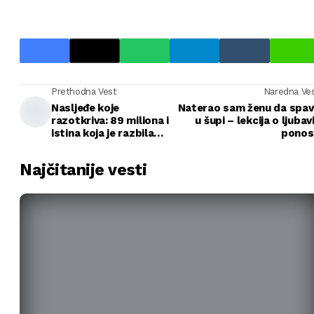
Prethodna Vest
Naredna Ve
Nasljeđe koje
Naterao sam ženu da spav
razotkriva: 89 miliona i
u šupi – lekcija o ljubavi
istina koja je razbila
ponos
porodicu
Najčitanije vesti