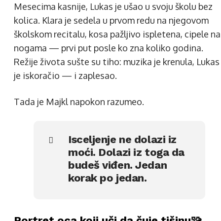
Mesecima kasnije, Lukas je ušao u svoju školu bez
kolica. Klara je sedela u prvom redu na njegovom
školskom recitalu, kosa pažljivo ispletena, cipele na
nogama — prvi put posle ko zna koliko godina.
Režije života sušte su tiho: muzika je krenula, Lukas
je iskoračio — i zaplesao.
Tada je Majkl napokon razumeo.
Isceljenje ne dolazi iz
moći. Dolazi iz toga da
budeš viđen. Jedan
korak po jedan.
Portret oca koji uči da čuje tišinu🧩