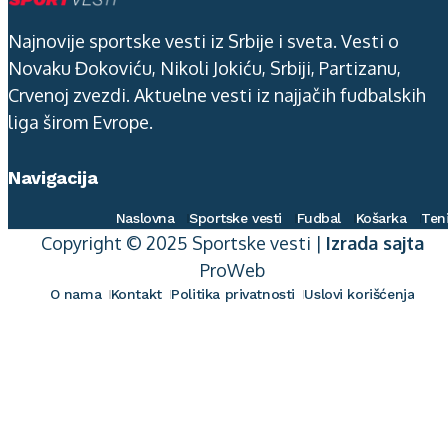
Najnovije sportske vesti iz Srbije i sveta. Vesti o
Novaku Đokoviću, Nikoli Jokiću, Srbiji, Partizanu,
Crvenoj zvezdi. Aktuelne vesti iz najjačih fudbalskih
liga širom Evrope.
Navigacija
Naslovna
Sportske vesti
Fudbal
Košarka
Ten
Copyright © 2025 Sportske vesti |
Izrada sajta
ProWeb
O nama
Kontakt
Politika privatnosti
Uslovi korišćenja