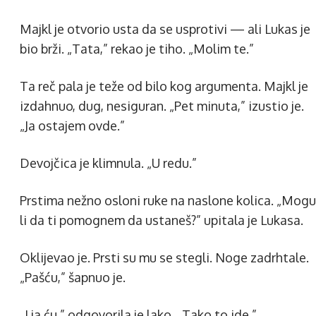
Majkl je otvorio usta da se usprotivi — ali Lukas je
bio brži. „Tata,” rekao je tiho. „Molim te.”
Ta reč pala je teže od bilo kog argumenta. Majkl je
izdahnuo, dug, nesiguran. „Pet minuta,” izustio je.
„Ja ostajem ovde.”
Devojčica je klimnula. „U redu.”
Prstima nežno osloni ruke na naslone kolica. „Mogu
li da ti pomognem da ustaneš?” upitala je Lukasa.
Oklijevao je. Prsti su mu se steg­li. Noge zadrhtale.
„Pašću,” šapnuo je.
„I ja ću,” odgovorila je lako. „Tako to ide.”