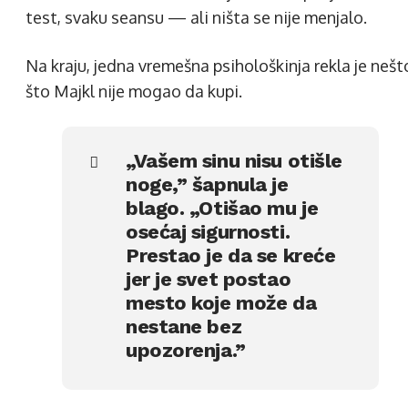
test, svaku seansu — ali ništa se nije menjalo.
Na kraju, jedna vremešna psihološkinja rekla je nešt
što Majkl nije mogao da kupi.
„Vašem sinu nisu otišle
noge,” šapnula je
blago. „Otišao mu je
osećaj sigurnosti.
Prestao je da se kreće
jer je svet postao
mesto koje može da
nestane bez
upozorenja.”