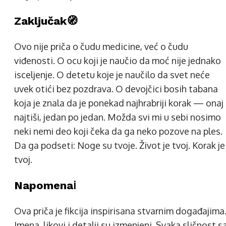
Zaključak🧭
Ovo nije priča o čudu medicine, već o čudu
viđenosti. O ocu koji je naučio da moć nije jednako
isceljenje. O detetu koje je naučilo da svet neće
uvek otići bez pozdrava. O devojčici bosih tabana
koja je znala da je ponekad najhrabriji korak — onaj
najtiši, jedan po jedan. Možda svi mi u sebi nosimo
neki nemi deo koji čeka da ga neko pozove na ples.
Da ga podseti: Noge su tvoje. Život je tvoj. Korak je
tvoj.
Napomenaℹ️
Ova priča je fikcija inspirisana stvarnim događajima
Imena, likovi i detalji su izmenjeni. Svaka sličnost s