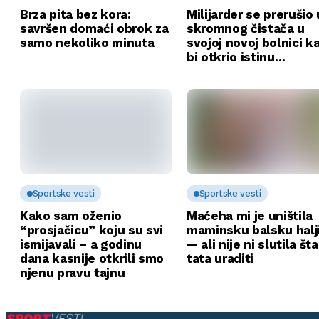
Brza pita bez kora:
Milijarder se prerušio 
savršen domaći obrok za
skromnog čistača u
samo nekoliko minuta
svojoj novoj bolnici k
bi otkrio istinu…
Sportske vesti
Sportske vesti
Kako sam oženio
Maćeha mi je uništila
“prosjačicu” koju su svi
maminsku balsku halj
ismijavali – a godinu
— ali nije ni slutila št
dana kasnije otkrili smo
tata uraditi
njenu pravu tajnu