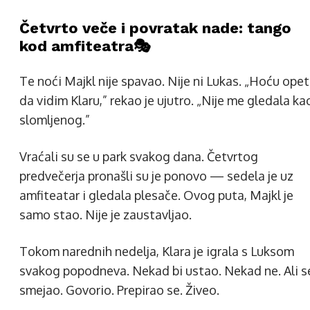
Četvrto veče i povratak nade: tango
kod amfiteatra🎭
Te noći Majkl nije spavao. Nije ni Lukas. „Hoću opet
da vidim Klaru,” rekao je ujutro. „Nije me gledala ka
slomljenog.”
Vraćali su se u park svakog dana. Četvrtog
predvečerja pronašli su je ponovo — sedela je uz
amfiteatar i gledala plesače. Ovog puta, Majkl je
samo stao. Nije je zaustavljao.
Tokom narednih nedelja, Klara je igrala s Luksom
svakog popodneva. Nekad bi ustao. Nekad ne. Ali s
smejao. Govorio. Prepirao se. Živeo.