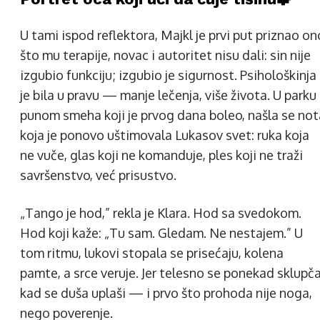
U tami ispod reflektora, Majkl je prvi put priznao on
što mu terapije, novac i autoritet nisu dali: sin nije
izgubio funkciju; izgubio je sigurnost. Psihološkinja
je bila u pravu — manje lečenja, više života. U parku
punom smeha koji je prvog dana boleo, našla se not
koja je ponovo uštimovala Lukasov svet: ruka koja
ne vuče, glas koji ne komanduje, ples koji ne traži
savršenstvo, već prisustvo.
„Tango je hod,” rekla je Klara. Hod sa svedokom.
Hod koji kaže: „Tu sam. Gledam. Ne nestajem.” U
tom ritmu, lukovi stopala se prisećaju, kolena
pamte, a srce veruje. Jer telesno se ponekad sklupč
kad se duša uplaši — i prvo što prohoda nije noga,
nego poverenje.