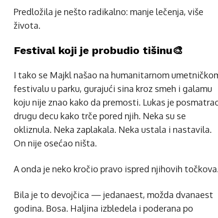
Predložila je nešto radikalno: manje lečenja, više
života.
Festival koji je probudio tišinu🎨
I tako se Majkl našao na humanitarnom umetničko
festivalu u parku, gurajući sina kroz smeh i galamu
koju nije znao kako da premosti. Lukas je posmatra
drugu decu kako trče pored njih. Neka su se
okliznula. Neka zaplakala. Neka ustala i nastavila.
On nije osećao ništa.
A onda je neko kročio pravo ispred njihovih točkova
Bila je to devojčica — jedanaest, možda dvanaest
godina. Bosa. Haljina izbledela i poderana po