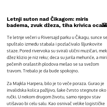
Letnji suton nad Čikagom: miris
badema, zvuk džeza, tiha krivica oca
Te letnje večeri u Riversajd parku u Čikagu, sunce s
spuštalo između stabala i pozlaćivalo šljunkovite
staze. Pored rivervoka su svirali ulični muzičari, mek
džez klizio je niz reku; deca su jurila mehuriće, a mir
pečenih orašastih plodova mešao se sa svežom
travom. Trebalo je da bude spokojno.
Za Majkla Harpera, bilo je to veče poraza. Gurao je
invalidska kolica pažljivo, šake čvrsto stegnute oko
ručki. U nekom drugom životu, samo njegov stav
utišavao bi celu salu. Kao osnivač velike logističke