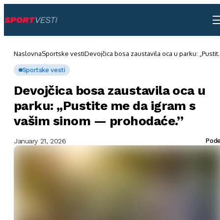
Naslovna
Sportske vesti
Devojčica bosa zaustavila oca u parku: „Pustit
me da igram s vašim sinom — prohodaće.”
Sportske vesti
Devojčica bosa zaustavila oca u
parku: „Pustite me da igram s
vašim sinom — prohodaće.”
January 21, 2026
Pode