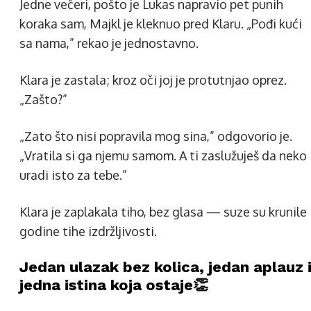
Jedne večeri, pošto je Lukas napravio pet punih
koraka sam, Majkl je kleknuo pred Klaru. „Pođi kući
sa nama,” rekao je jednostavno.
Klara je zastala; kroz oči joj je protutnjao oprez.
„Zašto?”
„Zato što nisi popravila mog sina,” odgovorio je.
„Vratila si ga njemu samom. A ti zaslužuješ da neko
uradi isto za tebe.”
Klara je zaplakala tiho, bez glasa — suze su krunile
godine tihe izdržljivosti.
Jedan ulazak bez kolica, jedan aplauz 
jedna istina koja ostaje👏