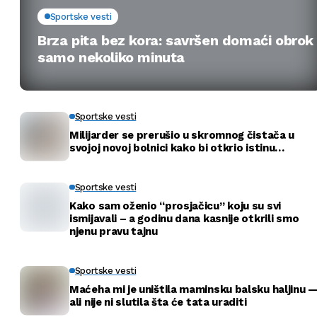
Sportske vesti
Brza pita bez kora: savršen domaći obrok
samo nekoliko minuta
Sportske vesti
Milijarder se prerušio u skromnog čistača u
svojoj novoj bolnici kako bi otkrio istinu…
Sportske vesti
Kako sam oženio “prosjačicu” koju su svi
ismijavali – a godinu dana kasnije otkrili smo
njenu pravu tajnu
Sportske vesti
Maćeha mi je uništila maminsku balsku haljinu 
ali nije ni slutila šta će tata uraditi