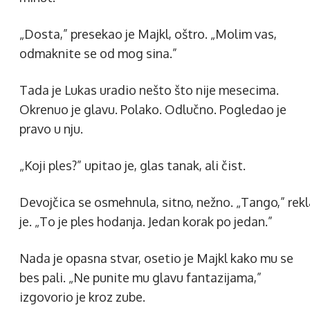
„Dosta,” presekao je Majkl, oštro. „Molim vas,
odmaknite se od mog sina.”
Tada je Lukas uradio nešto što nije mesecima.
Okrenuo je glavu. Polako. Odlučno. Pogledao je
pravo u nju.
„Koji ples?” upitao je, glas tanak, ali čist.
Devojčica se osmehnula, sitno, nežno. „Tango,” rekl
je. „To je ples hodanja. Jedan korak po jedan.”
Nada je opasna stvar, osetio je Majkl kako mu se
bes pali. „Ne punite mu glavu fantazijama,”
izgovorio je kroz zube.