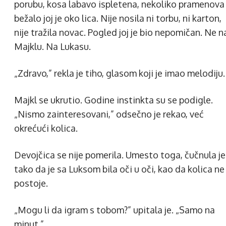
porubu, kosa labavo ispletena, nekoliko pramenova
bežalo joj je oko lica. Nije nosila ni torbu, ni karton,
nije tražila novac. Pogled joj je bio nepomičan. Ne n
Majklu. Na Lukasu.
„Zdravo,” rekla je tiho, glasom koji je imao melodiju.
Majkl se ukrutio. Godine instinkta su se podigle.
„Nismo zainteresovani,” odsečno je rekao, već
okrećući kolica.
Devojčica se nije pomerila. Umesto toga, čučnula je
tako da je sa Luksom bila oči u oči, kao da kolica ne
postoje.
„Mogu li da igram s tobom?” upitala je. „Samo na
minut.”