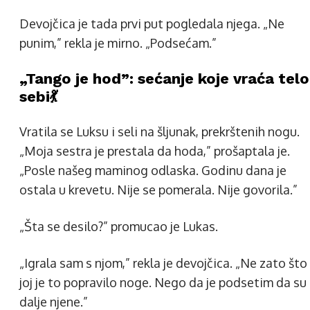
Devojčica je tada prvi put pogledala njega. „Ne
punim,” rekla je mirno. „Podsećam.”
„Tango je hod”: sećanje koje vraća telo
sebi💃
Vratila se Luksu i seli na šljunak, prekrštenih nogu.
„Moja sestra je prestala da hoda,” prošaptala je.
„Posle našeg maminog odlaska. Godinu dana je
ostala u krevetu. Nije se pomerala. Nije govorila.”
„Šta se desilo?” promucao je Lukas.
„Igrala sam s njom,” rekla je devojčica. „Ne zato što
joj je to popravilo noge. Nego da je podsetim da su 
dalje njene.”