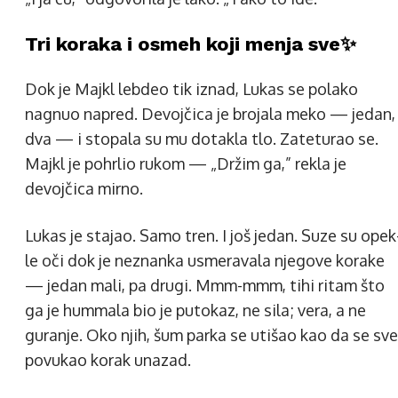
Tri koraka i osmeh koji menja sve✨
Dok je Majkl lebdeo tik iznad, Lukas se polako
nagnuo napred. Devojčica je brojala meko — jedan,
dva — i stopala su mu dotakla tlo. Zateturao se.
Majkl je pohrlio rukom — „Držim ga,” rekla je
devojčica mirno.
Lukas je stajao. Samo tren. I još jedan. Suze su opek
le oči dok je neznanka usmeravala njegove korake
— jedan mali, pa drugi. Mmm-mmm, tihi ritam što
ga je hummala bio je putokaz, ne sila; vera, a ne
guranje. Oko njih, šum parka se utišao kao da se sve
povukao korak unazad.