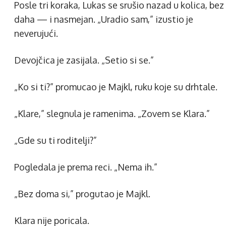
Posle tri koraka, Lukas se srušio nazad u kolica, bez
daha — i nasmejan. „Uradio sam,” izustio je
neverujući.
Devojčica je zasijala. „Setio si se.”
„Ko si ti?” promucao je Majkl, ruku koje su drhtale.
„Klare,” slegnula je ramenima. „Zovem se Klara.”
„Gde su ti roditelji?”
Pogledala je prema reci. „Nema ih.”
„Bez doma si,” progutao je Majkl.
Klara nije poricala.