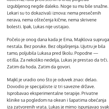
izgubljenog negde daleko. Noge su mu bile snažne.
Lekari su to dokazivali iznova: nema presečenih
nerava, nema oštećenja kičme, nema skrivene
bolesti. Ipak, Lukas nije ustajao.
Počelo je onog dana kada je Ema, Majklova supruga
nestala. Bez poruke. Bez objašnjenja. Ujutru je bila
tamo, poljubila Lukasa pred školu. Popodne —
otišla. Za nekoliko nedelja, Lukas je prestao da trči.
Zatim da hoda. Zatim da govori.
Majkl je uradio ono što je oduvek znao: delao.
Dovodio je specijaliste iz tri savezne države.
Isprobavao eksperimentalne terapije. Privatne
klinike sa pogledom na okean i šapatima obećanja
iza zatvorenih vrata. Lukas je mirno ispunjavao svak