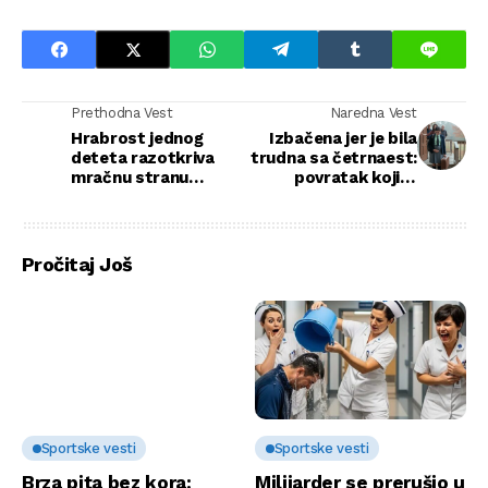
Prethodna Vest
Naredna Vest
Hrabrost jednog
Izbačena jer je bila
deteta razotkriva
trudna sa četrnaest:
mračnu stranu
povratak koji je
medicinskog sistema
slomio tišinu i
rasplakao porodicu
Pročitaj Još
Sportske vesti
Sportske vesti
Brza pita bez kora:
Milijarder se prerušio u