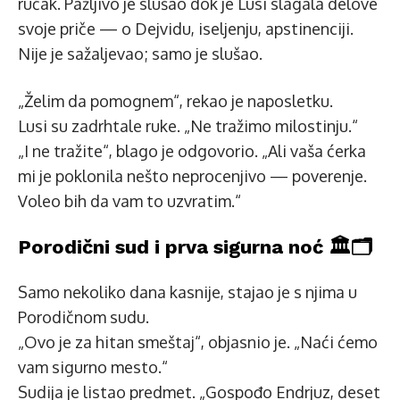
ručak. Pažljivo je slušao dok je Lusi slagala delove
svoje priče — o Dejvidu, iseljenju, apstinenciji.
Nije je sažaljevao; samo je slušao.
„Želim da pomognem“, rekao je naposletku.
Lusi su zadrhtale ruke. „Ne tražimo milostinju.“
„I ne tražite“, blago je odgovorio. „Ali vaša ćerka
mi je poklonila nešto neprocenjivo — poverenje.
Voleo bih da vam to uzvratim.“
Porodični sud i prva sigurna noć 🏛️🗂️
Samo nekoliko dana kasnije, stajao je s njima u
Porodičnom sudu.
„Ovo je za hitan smeštaj“, objasnio je. „Naći ćemo
vam sigurno mesto.“
Sudija je listao predmet. „Gospođo Endrjuz, deset