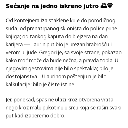
Sećanje na jedno iskreno jutro 🌅💙
Od kontejnera iza staklene kule do porodičnog
suda; od prenatrpanog skloništa do police pune
knjiga; od tankog kaputa do blejzera na dan
karijera — Laurin put bio je urezan hrabrošću i
verom u ljude. Gregori je, sa svoje strane, pokazao
kako moć može da bude nežna, a pravda topla. U
njegovim gestovima nije bilo spektakla; bilo je
dostojanstva. U Laurinom poštenju nije bilo
kalkulacije; bilo je čiste istine.
Jer, ponekad, spas ne ulazi kroz otvorena vrata —
nego kroz malu pukotinu u srcu koja se raširi svaki
put kad izaberemo dobro.