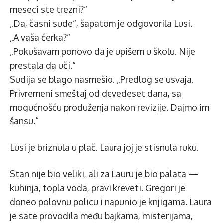
meseci ste trezni?“
„Da, časni sude“, šapatom je odgovorila Lusi.
„A vaša ćerka?“
„Pokušavam ponovo da je upišem u školu. Nije
prestala da uči.“
Sudija se blago nasmešio. „Predlog se usvaja.
Privremeni smeštaj od devedeset dana, sa
mogućnošću produženja nakon revizije. Dajmo im
šansu.“
Lusi je briznula u plač. Laura joj je stisnula ruku.
Stan nije bio veliki, ali za Lauru je bio palata —
kuhinja, topla voda, pravi kreveti. Gregori je
doneo polovnu policu i napunio je knjigama. Laura
je sate provodila među bajkama, misterijama,