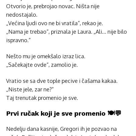
Otvorio je, prebrojao novac. Ništa nije
nedostajalo.
„Većina ljudi ovo ne bi vratila“, rekao je.
„Nama je trebao“, priznala je Laura. „Ali… nije bilo
ispravno.“
Nešto mu je omekšalo izraz lica.
„Sačekajte ovde“, zamolio je.
Vratio se sa dve tople pecive i čašama kakaa.
„Niste jele, zar ne?“
Taj trenutak promenio je sve.
Prvi ručak koji je sve promenio 🍽️💬
Nedelju dana kasnije, Gregori ih je pozvao na