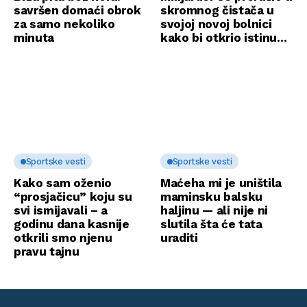
savršen domaći obrok
skromnog čistača u
za samo nekoliko
svojoj novoj bolnici
minuta
kako bi otkrio istinu…
Sportske vesti
Sportske vesti
Kako sam oženio
Maćeha mi je uništila
“prosjačicu” koju su
maminsku balsku
svi ismijavali – a
haljinu — ali nije ni
godinu dana kasnije
slutila šta će tata
otkrili smo njenu
uraditi
pravu tajnu