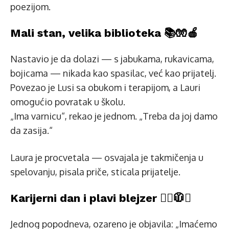
poezijom.
Mali stan, velika biblioteka 📚🧤🍎
Nastavio je da dolazi — s jabukama, rukavicama,
bojicama — nikada kao spasilac, već kao prijatelj.
Povezao je Lusi sa obukom i terapijom, a Lauri
omogućio povratak u školu.
„Ima varnicu“, rekao je jednom. „Treba da joj damo
da zasija.“
Laura je procvetala — osvajala je takmičenja u
spelovanju, pisala priče, sticala prijatelje.
Karijerni dan i plavi blejzer 👩‍⚖️🧥✨
Jednog popodneva, ozareno je objavila: „Imaćemo