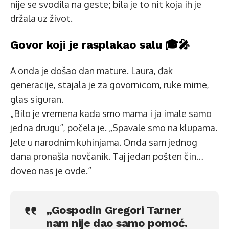
nije se svodila na geste; bila je to nit koja ih je
držala uz život.
Govor koji je rasplakao salu 🎓🎤
A onda je došao dan mature. Laura, đak
generacije, stajala je za govornicom, ruke mirne,
glas siguran.
„Bilo je vremena kada smo mama i ja imale samo
jedna drugu“, počela je. „Spavale smo na klupama.
Jele u narodnim kuhinjama. Onda sam jednog
dana pronašla novčanik. Taj jedan pošten čin…
doveo nas je ovde.“
„Gospodin Gregori Tarner
nam nije dao samo pomoć.