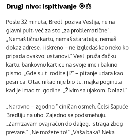
Drugi nivo: ispitivanje 🎯⚖️
Posle 32 minuta, Bredli poziva Veslija, ne na
glavni pult, već za sto „za problematične“.
„Nemaš ličnu kartu, nemaš staratelja, nemaš
dokaz adrese, i iskreno – ne izgledaš kao neko ko
pripada ovakvoj ustanovi.“ Vesli pruža đačku
kartu, bankovnu karticu na svoje ime i bakino
pismo. „Gde su ti roditelji?“ – pitanje udara kao
pesnica. Otac nikad nije bio tu, majka poginula
kad je imao tri godine. „Živim sa ujakom. Dolazi.“
„Naravno – zgodno,“ ciničan osmeh. Čelsi šapuće
Bredliju na uho. Zajedno se podsmehuju.
„Zamrzavam ovaj račun do daljeg. Istraga zbog
prevare.“ „Ne možete to!“ „Vaša baka? Neka