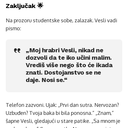
Zaključak 🌟
Na prozoru studentske sobe, zalazak. Vesli vadi
pismo:
„Moj hrabri Vesli, nikad ne
dozvoli da te iko učini malim.
Vrediš više nego što će ikada
znati. Dostojanstvo se ne
daje. Nosi se.“
Telefon zazvoni. Ujak: „Prvi dan sutra. Nervozan?
Uzbuđen? Tvoja baka bi bila ponosna.“ „Znam,“
šapne Vesli, gledajući u stare patike. „Sa mnom je