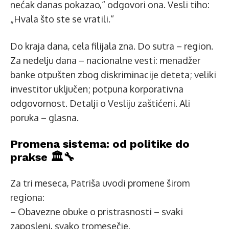
nećak danas pokazao,“ odgovori ona. Vesli tiho:
„Hvala što ste se vratili.“
Do kraja dana, cela filijala zna. Do sutra – region.
Za nedelju dana – nacionalne vesti: menadžer
banke otpušten zbog diskriminacije deteta; veliki
investitor uključen; potpuna korporativna
odgovornost. Detalji o Vesliju zaštićeni. Ali
poruka – glasna.
Promena sistema: od politike do
prakse 🏛️🔧
Za tri meseca, Patriša uvodi promene širom
regiona:
– Obavezne obuke o pristrasnosti – svaki
zaposleni, svako tromesečje.