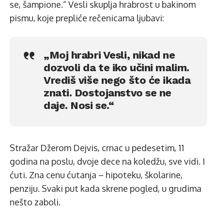
se, šampione.“ Vesli skuplja hrabrost u bakinom
pismu, koje prepliće rečenicama ljubavi:
„Moj hrabri Vesli, nikad ne
dozvoli da te iko učini malim.
Vrediš više nego što će ikada
znati. Dostojanstvo se ne
daje. Nosi se.“
Stražar Džerom Dejvis, crnac u pedesetim, 11
godina na poslu, dvoje dece na koledžu, sve vidi. I
ćuti. Zna cenu ćutanja – hipoteku, školarine,
penziju. Svaki put kada skrene pogled, u grudima
nešto zaboli.