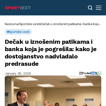
Naslovna
Sportske vesti
Dečak u iznošenim patikama i banka koja
je pogrešila: kako je dostojanstvo
nadvladalo predrasude
Sportske vesti
Dečak u iznošenim patikama i
banka koja je pogrešila: kako je
dostojanstvo nadvladalo
predrasude
January 26, 2026
Podeli