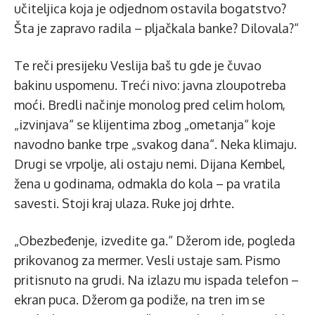
učiteljica koja je odjednom ostavila bogatstvo?
Šta je zapravo radila – pljačkala banke? Dilovala?“
Te reči presijeku Veslija baš tu gde je čuvao
bakinu uspomenu. Treći nivo: javna zloupotreba
moći. Bredli načinje monolog pred celim holom,
„izvinjava“ se klijentima zbog „ometanja“ koje
navodno banke trpe „svakog dana“. Neka klimaju.
Drugi se vrpolje, ali ostaju nemi. Dijana Kembel,
žena u godinama, odmakla do kola – pa vratila
savesti. Stoji kraj ulaza. Ruke joj drhte.
„Obezbeđenje, izvedite ga.“ Džerom ide, pogleda
prikovanog za mermer. Vesli ustaje sam. Pismo
pritisnuto na grudi. Na izlazu mu ispada telefon –
ekran puca. Džerom ga podiže, na tren im se