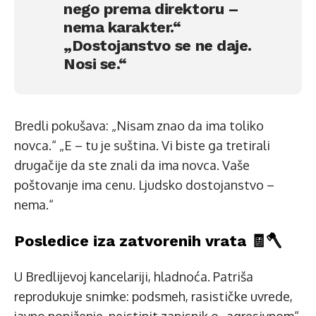
nego prema direktoru –
nema karakter.“
„Dostojanstvo se ne daje.
Nosi se.“
Bredli pokušava: „Nisam znao da ima toliko
novca.“ „E – tu je suština. Vi biste ga tretirali
drugačije da ste znali da ima novca. Vaše
poštovanje ima cenu. Ljudsko dostojanstvo –
nema.“
Posledice iza zatvorenih vrata 🧾🪓
U Bredlijevoj kancelariji, hladnoća. Patriša
reprodukuje snimke: podsmeh, rasističke uvrede,