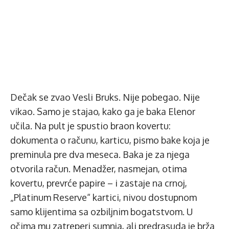
Dečak se zvao Vesli Bruks. Nije pobegao. Nije
vikao. Samo je stajao, kako ga je baka Elenor
učila. Na pult je spustio braon kovertu:
dokumenta o računu, karticu, pismo bake koja je
preminula pre dva meseca. Baka je za njega
otvorila račun. Menadžer, nasmejan, otima
kovertu, prevrće papire – i zastaje na crnoj,
„Platinum Reserve“ kartici, nivou dostupnom
samo klijentima sa ozbiljnim bogatstvom. U
očima mu zatreperi sumnja, ali predrasuda je brža