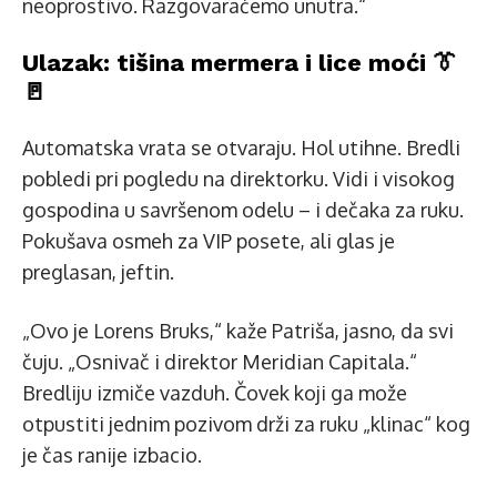
neoprostivo. Razgovaraćemo unutra.“
Ulazak: tišina mermera i lice moći 👔
🚪
Automatska vrata se otvaraju. Hol utihne. Bredli
pobledi pri pogledu na direktorku. Vidi i visokog
gospodina u savršenom odelu – i dečaka za ruku.
Pokušava osmeh za VIP posete, ali glas je
preglasan, jeftin.
„Ovo je Lorens Bruks,“ kaže Patriša, jasno, da svi
čuju. „Osnivač i direktor Meridian Capitala.“
Bredliju izmiče vazduh. Čovek koji ga može
otpustiti jednim pozivom drži za ruku „klinac“ kog
je čas ranije izbacio.