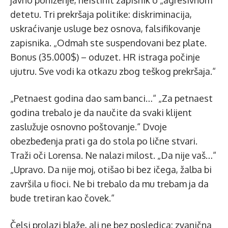
javno poniženje, neistinit zapisnik o „agresivnom“
detetu. Tri prekršaja politike: diskriminacija,
uskraćivanje usluge bez osnova, falsifikovanje
zapisnika. „Odmah ste suspendovani bez plate.
Bonus (35.000$) – oduzet. HR istraga počinje
ujutru. Sve vodi ka otkazu zbog teškog prekršaja.“
„Petnaest godina dao sam banci…“ „Za petnaest
godina trebalo je da naučite da svaki klijent
zaslužuje osnovno poštovanje.“ Dvoje
obezbeđenja prati ga do stola po lične stvari.
Traži oči Lorensa. Ne nalazi milost. „Da nije vaš…“
„Upravo. Da nije moj, otišao bi bez ičega, žalba bi
završila u fioci. Ne bi trebalo da mu trebam ja da
bude tretiran kao čovek.“
Čelsi prolazi blaže, ali ne bez posledica: zvanična