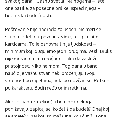
svakog dana.“ Gasnu svetla. Na nogama – iste
one patike, za posebne prilike. Ispred njega –
hodnik ka budućnosti.
Poštovanje nije nagrada za uspeh. Ne meri se
skupim odelima, poznanstvima, niti platnim
karticama. To je osnovna linija ljudskosti –
minimum koji dugujemo jedni drugima. Vesli Bruks
nije morao da ima moćnog ujaka da zasluži
pristojnost. Niko ne mora. Tog dana u banci
naučio je važnu stvar: neki procenjuju tvoju
vrednost po cipelama, neki po novčaniku. Retki –
po karakteru. Budi među onim retkima.
Ako se ikada zatekneš u holu dok nekoga
ponižavaju, zapitaj se: ko želiš da budeš? Onaj koji
se smeje? Onaj koji snima? Onaj koji ćuti? Ili onaj