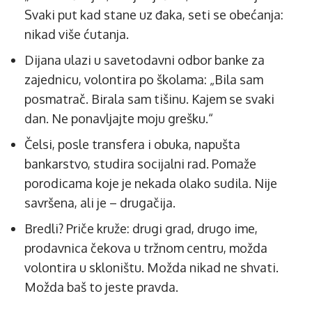
Svaki put kad stane uz đaka, seti se obećanja:
nikad više ćutanja.
Dijana ulazi u savetodavni odbor banke za
zajednicu, volontira po školama: „Bila sam
posmatrač. Birala sam tišinu. Kajem se svaki
dan. Ne ponavljajte moju grešku.“
Čelsi, posle transfera i obuka, napušta
bankarstvo, studira socijalni rad. Pomaže
porodicama koje je nekada olako sudila. Nije
savršena, ali je – drugačija.
Bredli? Priče kruže: drugi grad, drugo ime,
prodavnica čekova u tržnom centru, možda
volontira u skloništu. Možda nikad ne shvati.
Možda baš to jeste pravda.