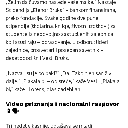
„Želim da čuvamo nasleđe vaše majke.“ Nastaje
Stipendija „Elenor Bruks“ – bankom finansirana,
preko fondacije. Svake godine dve pune
stipendije (školarina, knjige, životni troškovi) za
studente iz nedovoljno zastupljenih zajednica
koji studiraju – obrazovanje. U odboru: lideri
zajednice, prosvetari i poseban savetnik –
desetogodišnji Vesli Bruks.
„Nazvali su je po baki?“ „Da. Tako njen san živi
dalje.“ „Plakala bi – od sreće,“ kaže Vesli. „Plakala
bi,“ kaže i Lorens, glas zadebljan.
Video priznanja i nacionalni razgovor
📱🗣️
Tri nedelje kasnije, oglašava se mladi