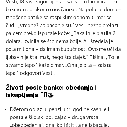
Vesli, 18, viši, sigurniji – ali sa istom lamini­ranom
bakinom porukom u novčaniku. Na polici u domu –
iznošene patike sa raspuklim đonom. Cimer se
čudi: „Vredne? Za bacanje su.“ Vesli nežno prelazi
palcem preko ispucale kože: „Baka ih je platila 2
dolara. Izvinila se što nema bolje. A uštedela je
pola miliona – da imam budućnost. Ovo me uči da
ljubav nije šta imaš, nego šta daješ.“ Tišina. „To je
stvarno lepo,“ kaže cimer. „Ona je bila – zaista
lepa,“ odgovori Vesli.
Životi posle banke: obećanja i
iskupljenja 👮‍♂️🤝
Džerom odlazi u penziju tri godine kasnije i
postaje školski policajac – druga vrsta
„obezbeđenja“, onaj koji štiti, a ne izbacuje.