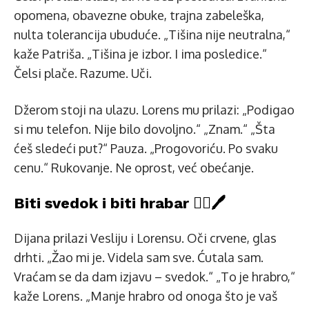
opomena, obavezne obuke, trajna zabeleška,
nulta tolerancija ubuduće. „Tišina nije neutralna,“
kaže Patriša. „Tišina je izbor. I ima posledice.“
Čelsi plače. Razume. Uči.
Džerom stoji na ulazu. Lorens mu prilazi: „Podigao
si mu telefon. Nije bilo dovoljno.“ „Znam.“ „Šta
ćeš sledeći put?“ Pauza. „Progovoriću. Po svaku
cenu.“ Rukovanje. Ne oprost, već obećanje.
Biti svedok i biti hrabar 🧍‍♀️🖊️
Dijana prilazi Vesliju i Lorensu. Oči crvene, glas
drhti. „Žao mi je. Videla sam sve. Ćutala sam.
Vraćam se da dam izjavu – svedok.“ „To je hrabro,“
kaže Lorens. „Manje hrabro od onoga što je vaš