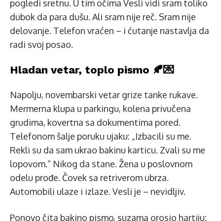
pogledi sretnu. U tim očima Vesli vidi sram toliko
dubok da para dušu. Ali sram nije reč. Sram nije
delovanje. Telefon vraćen – i ćutanje nastavlja da
radi svoj posao.
Hladan vetar, toplo pismo 🍂💌
Napolju, novembarski vetar grize tanke rukave.
Mermerna klupa u parkingu, kolena privučena
grudima, kovertna sa dokumentima pored.
Telefonom šalje poruku ujaku: „Izbacili su me.
Rekli su da sam ukrao bakinu karticu. Zvali su me
lopovom.“ Nikog da stane. Žena u poslovnom
odelu prođe. Čovek sa retriverom ubrza.
Automobili ulaze i izlaze. Vesli je – nevidljiv.
Ponovo čita bakino pismo, suzama orosio hartiju: