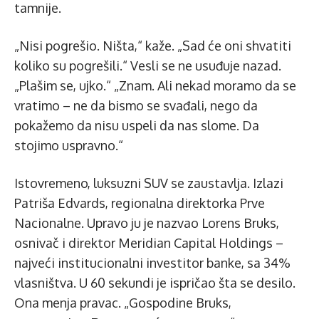
tamnije.
„Nisi pogrešio. Ništa,“ kaže. „Sad će oni shvatiti
koliko su pogrešili.“ Vesli se ne usuđuje nazad.
„Plašim se, ujko.“ „Znam. Ali nekad moramo da se
vratimo – ne da bismo se svađali, nego da
pokažemo da nisu uspeli da nas slome. Da
stojimo uspravno.“
Istovremeno, luksuzni SUV se zaustavlja. Izlazi
Patriša Edvards, regionalna direktorka Prve
Nacionalne. Upravo ju je nazvao Lorens Bruks,
osnivač i direktor Meridian Capital Holdings –
najveći institucionalni investitor banke, sa 34%
vlasništva. U 60 sekundi je ispričao šta se desilo.
Ona menja pravac. „Gospodine Bruks,