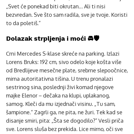
„Svet će ponekad biti okrutan… Ali ti nisi
bezvredan. Sve što sam radila, sve je tvoje. Koristi
to da poletiš.“
Dolazak strpljenja i moći 🚘🛡️
Crni Mercedes S-klase skreće na parking. Izlazi
Lorens Bruks: 192 cm, sivo odelo koje košta više
od Bredlijeve mesečne plate, srebrne slepoočnice,
mirna autoritativna tišina. U trenu pronalazi
sestrinog sina, poslednji živi komad njegove
majke Elenor – dečaka na klupi, uplakanog,
samog. Kleči da mu izjednači visinu. „Tu sam,
šampione.“ Zagrli ga, ne pita, ne žuri. Tek kad se
disanje smiri, pita: „Šta se dogodilo?“ Vesli priča
sve. Lorens sluša bez prekida. Lice mirno, oči sve