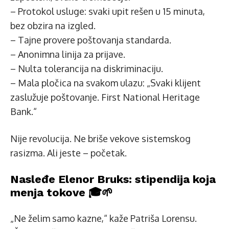
– Protokol usluge: svaki upit rešen u 15 minuta,
bez obzira na izgled.
– Tajne provere poštovanja standarda.
– Anonimna linija za prijave.
– Nulta tolerancija na diskriminaciju.
– Mala pločica na svakom ulazu: „Svaki klijent
zaslužuje poštovanje. First National Heritage
Bank.“
Nije revolucija. Ne briše vekove sistemskog
rasizma. Ali jeste – početak.
Nasleđe Elenor Bruks: stipendija koja
menja tokove 🎓🌱
„Ne želim samo kazne,“ kaže Patriša Lorensu.