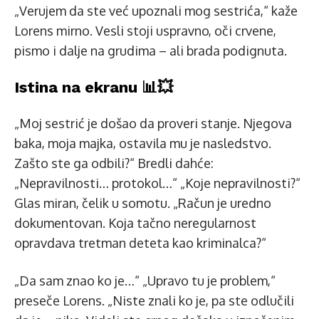
„Verujem da ste već upoznali mog sestrića,“ kaže
Lorens mirno. Vesli stoji uspravno, oči crvene,
pismo i dalje na grudima – ali brada podignuta.
Istina na ekranu 📊💥
„Moj sestrić je došao da proveri stanje. Njegova
baka, moja majka, ostavila mu je nasledstvo.
Zašto ste ga odbili?“ Bredli dahće:
„Nepravilnosti… protokol…“ „Koje nepravilnosti?“
Glas miran, čelik u somotu. „Račun je uredno
dokumentovan. Koja tačno neregularnost
opravdava tretman deteta kao kriminalca?“
„Da sam znao ko je…“ „Upravo tu je problem,“
preseče Lorens. „Niste znali ko je, pa ste odlučili