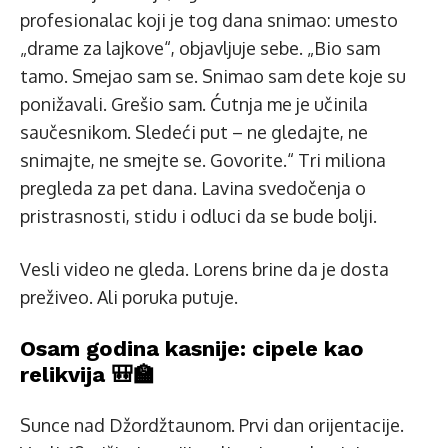
profesionalac koji je tog dana snimao: umesto
„drame za lajkove“, objavljuje sebe. „Bio sam
tamo. Smejao sam se. Snimao sam dete koje su
ponižavali. Grešio sam. Ćutnja me je učinila
saučesnikom. Sledeći put – ne gledajte, ne
snimajte, ne smejte se. Govorite.“ Tri miliona
pregleda za pet dana. Lavina svedočenja o
pristrasnosti, stidu i odluci da se bude bolji.
Vesli video ne gleda. Lorens brine da je dosta
preživeo. Ali poruka putuje.
Osam godina kasnije: cipele kao
relikvija 🎒🏫
Sunce nad Džordžtaunom. Prvi dan orijentacije.