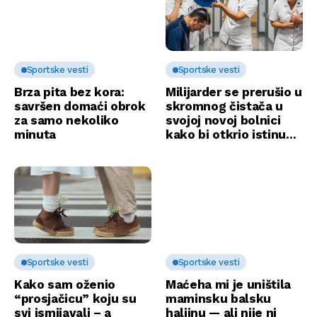
Sportske vesti
Sportske vesti
Brza pita bez kora:
Milijarder se prerušio u
savršen domaći obrok
skromnog čistača u
za samo nekoliko
svojoj novoj bolnici
minuta
kako bi otkrio istinu…
Sportske vesti
Sportske vesti
Kako sam oženio
Maćeha mi je uništila
“prosjačicu” koju su
maminsku balsku
svi ismijavali – a
haljinu — ali nije ni