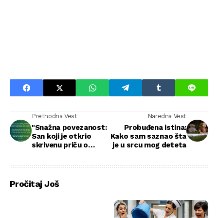
Prethodna Vest
Naredna Vest
"Snažna povezanost:
Probuđena istina:
San koji je otkrio
Kako sam saznao šta
skrivenu priču o
je u srcu mog deteta
ljubavi i gubitku"
Pročitaj Još