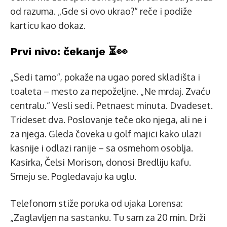
od razuma. „Gde si ovo ukrao?“ reče i podiže
karticu kao dokaz.
Prvi nivo: čekanje ⏳👀
„Sedi tamo“, pokaže na ugao pored skladišta i
toaleta – mesto za nepoželjne. „Ne mrdaj. Zvaću
centralu.“ Vesli sedi. Petnaest minuta. Dvadeset.
Trideset dva. Poslovanje teče oko njega, ali ne i
za njega. Gleda čoveka u golf majici kako ulazi
kasnije i odlazi ranije – sa osmehom osoblja.
Kasirka, Čelsi Morison, donosi Bredliju kafu.
Smeju se. Pogledavaju ka uglu.
Telefonom stiže poruka od ujaka Lorensa:
„Zaglavljen na sastanku. Tu sam za 20 min. Drži