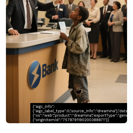
{"aigc_info":
{"aigc_label_type":0,"source_info":"dreamina"},"data":
{"os":"web","product":"dreamina","exportType":"generatio
{"originItemId":"7578791190200388871"}}