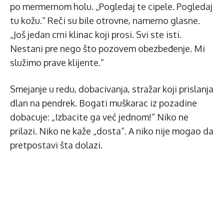
po mermernom holu. „Pogledaj te cipele. Pogledaj
tu kožu.“ Reči su bile otrovne, namerno glasne.
„Još jedan crni klinac koji prosi. Svi ste isti.
Nestani pre nego što pozovem obezbeđenje. Mi
služimo prave klijente.“
Smejanje u redu, dobacivanja, stražar koji prislanja
dlan na pendrek. Bogati muškarac iz pozadine
dobacuje: „Izbacite ga već jednom!“ Niko ne
prilazi. Niko ne kaže „dosta“. A niko nije mogao da
pretpostavi šta dolazi.