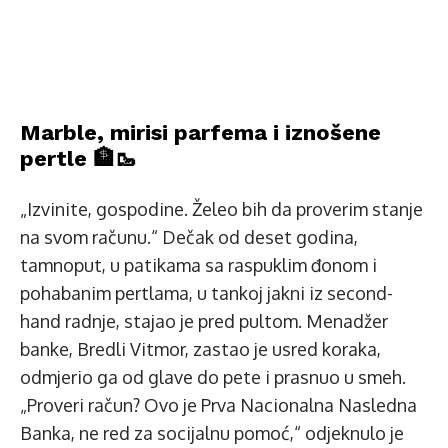
Marble, mirisi parfema i iznošene
pertle 🏦🥾
„Izvinite, gospodine. Želeo bih da proverim stanje
na svom računu.“ Dečak od deset godina,
tamnoput, u patikama sa raspuklim đonom i
pohabanim pertlama, u tankoj jakni iz second-
hand radnje, stajao je pred pultom. Menadžer
banke, Bredli Vitmor, zastao je usred koraka,
odmjerio ga od glave do pete i prasnuo u smeh.
„Proveri račun? Ovo je Prva Nacionalna Nasledna
Banka, ne red za socijalnu pomoć,“ odjeknulo je