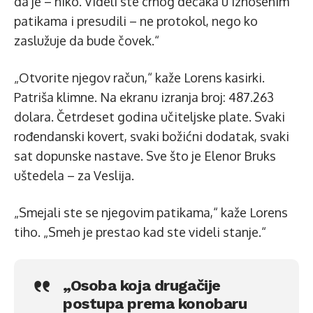
da je – niko. Videli ste crnog dečaka u iznošenim
patikama i presudili – ne protokol, nego ko
zaslužuje da bude čovek.“
„Otvorite njegov račun,“ kaže Lorens kasirki.
Patriša klimne. Na ekranu izranja broj: 487.263
dolara. Četrdeset godina učiteljske plate. Svaki
rođendanski kovert, svaki božićni dodatak, svaki
sat dopunske nastave. Sve što je Elenor Bruks
uštedela – za Veslija.
„Smejali ste se njegovim patikama,“ kaže Lorens
tiho. „Smeh je prestao kad ste videli stanje.“
„Osoba koja drugačije
postupa prema konobaru