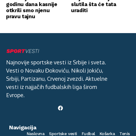
godinu dana kasnije
slutila šta će tata
otkrili smo njenu
uraditi
pravu tajnu
Najnovije sportske vesti iz Srbije i sveta.
Vesti o Novaku Đokoviću, Nikoli Jokiću,
Srbiji, Partizanu, Crvenoj zvezdi. Aktuelne
vesti iz najjačih fudbalskih liga širom
Evrope.
Navigacija
Naslovna
Sportske vesti
Fudbal
Košarka
Tenis