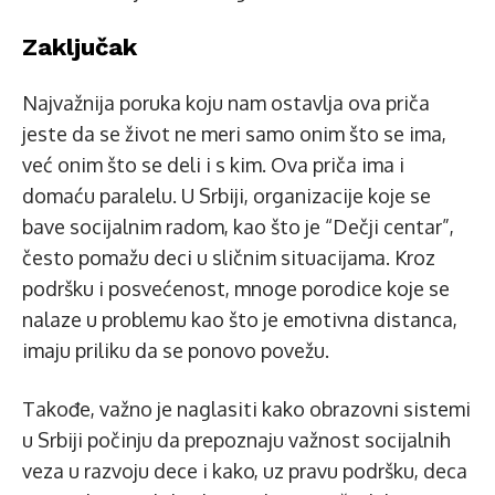
Zaključak
Najvažnija poruka koju nam ostavlja ova priča
jeste da se život ne meri samo onim što se ima,
već onim što se deli i s kim. Ova priča ima i
domaću paralelu. U Srbiji, organizacije koje se
bave socijalnim radom, kao što je “Dečji centar”,
često pomažu deci u sličnim situacijama. Kroz
podršku i posvećenost, mnoge porodice koje se
nalaze u problemu kao što je emotivna distanca,
imaju priliku da se ponovo povežu.
Takođe, važno je naglasiti kako obrazovni sistemi
u Srbiji počinju da prepoznaju važnost socijalnih
veza u razvoju dece i kako, uz pravu podršku, deca