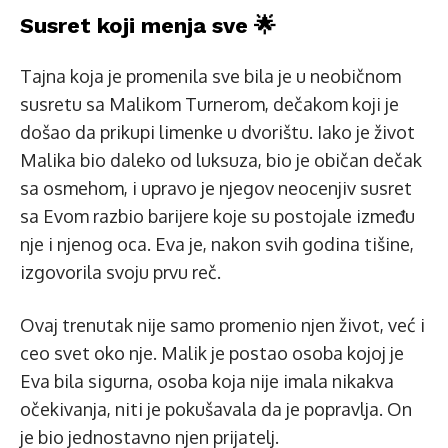
Susret koji menja sve 🌟
Tajna koja je promenila sve bila je u neobičnom
susretu sa Malikom Turnerom, dečakom koji je
došao da prikupi limenke u dvorištu. Iako je život
Malika bio daleko od luksuza, bio je običan dečak
sa osmehom, i upravo je njegov neocenjiv susret
sa Evom razbio barijere koje su postojale između
nje i njenog oca. Eva je, nakon svih godina tišine,
izgovorila svoju prvu reč.
Ovaj trenutak nije samo promenio njen život, već i
ceo svet oko nje. Malik je postao osoba kojoj je
Eva bila sigurna, osoba koja nije imala nikakva
očekivanja, niti je pokušavala da je popravlja. On
je bio jednostavno njen prijatelj.