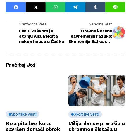
Prethodna Vest
Naredna Vest
Evo u kakvom je
Drevne korene
stanju Ana Bekuta
savremenih razlika:
nakon haosa u Čačku
Ekonomija Balkana u
smeštaju evropskog
mozaika
Pročitaj Još
Sportske vesti
Sportske vesti
Brza pita bez kora:
Milijarder se prerušio u
savršen domaći obrok
skromnog čistača u