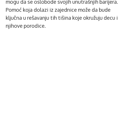
mogu da se oslobode svojih unutrašnjih barijera.
Pomoć koja dolazi iz zajednice može da bude
ključna u rešavanju tih tišina koje okružuju decu i
njihove porodice.