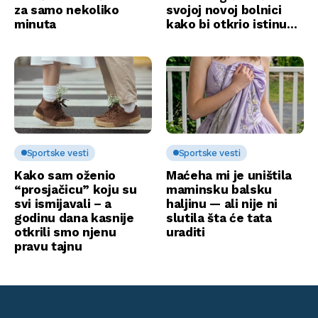
za samo nekoliko
svojoj novoj bolnici
minuta
kako bi otkrio istinu…
Sportske vesti
Sportske vesti
Kako sam oženio
Maćeha mi je uništila
“prosjačicu” koju su
maminsku balsku
svi ismijavali – a
haljinu — ali nije ni
godinu dana kasnije
slutila šta će tata
otkrili smo njenu
uraditi
pravu tajnu