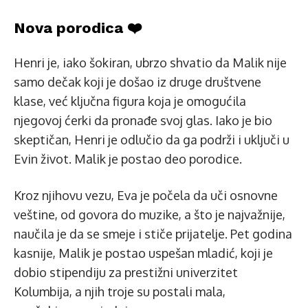
Nova porodica ❤️
Henri je, iako šokiran, ubrzo shvatio da Malik nije
samo dečak koji je došao iz druge društvene
klase, već ključna figura koja je omogućila
njegovoj ćerki da pronađe svoj glas. Iako je bio
skeptičan, Henri je odlučio da ga podrži i uključi u
Evin život. Malik je postao deo porodice.
Kroz njihovu vezu, Eva je počela da uči osnovne
veštine, od govora do muzike, a što je najvažnije,
naučila je da se smeje i stiče prijatelje. Pet godina
kasnije, Malik je postao uspešan mladić, koji je
dobio stipendiju za prestižni univerzitet
Kolumbija, a njih troje su postali mala,