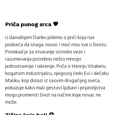
Priča punog srca 💖
U današnjem članku pišemo o priči koja nas
podseća da snaga, novac i moć nisu sve u životu.
Ponekad je za stvaranje istinske veze i
razumevanja potrebno nešto mnogo
jednostavnije i iskrenije. Priča o Henriju Vitakeru,
bogatom industrijalcu, njegovoj ćerki Evi i dečaku
Maliku, koji dolazi iz sasvim drugačijeg sveta,
pokazuje kako mali gestovi ljubavi i prijateljstva
mogu promeniti život na načine koje novac ne
može.