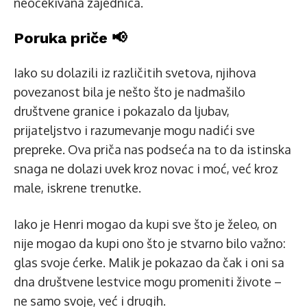
neočekivana zajednica.
Poruka priče 📢
Iako su dolazili iz različitih svetova, njihova
povezanost bila je nešto što je nadmašilo
društvene granice i pokazalo da ljubav,
prijateljstvo i razumevanje mogu nadići sve
prepreke. Ova priča nas podseća na to da istinska
snaga ne dolazi uvek kroz novac i moć, već kroz
male, iskrene trenutke.
Iako je Henri mogao da kupi sve što je želeo, on
nije mogao da kupi ono što je stvarno bilo važno:
glas svoje ćerke. Malik je pokazao da čak i oni sa
dna društvene lestvice mogu promeniti živote –
ne samo svoje, već i drugih.