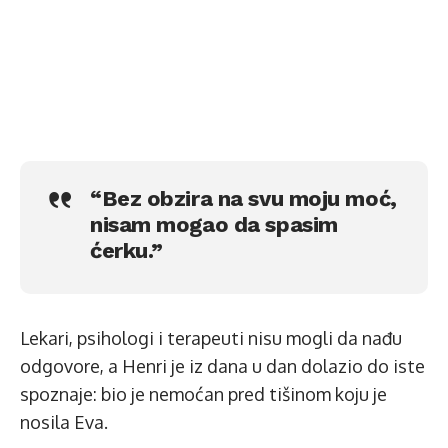
“Bez obzira na svu moju moć,
nisam mogao da spasim
ćerku.”
Lekari, psihologi i terapeuti nisu mogli da nađu
odgovore, a Henri je iz dana u dan dolazio do iste
spoznaje: bio je nemoćan pred tišinom koju je
nosila Eva.