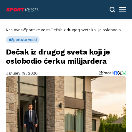
Naslovna
Sportske vesti
Dečak iz drugog sveta koji je oslobodio
ćerku milijardera
Sportske vesti
Dečak iz drugog sveta koji je
oslobodio ćerku milijardera
January 19, 2026
Podeli