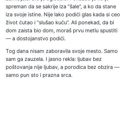
spreman da se sakrije iza “šale”, a ko da stane
iza svoje istine. Nije lako podići glas kada si ceo
život ćutao i “slušao kuću”. Ali ponekad, da bi
dom zaista bio dom, moraš prvu metlu spustiti
— a dostojanstvo podići.
Tog dana nisam zaboravila svoje mesto. Samo
sam ga zauzela. I jasno rekla: ljubav bez
poštovanja nije ljubav, a porodica bez obzira —
samo pun sto i prazna srca.