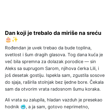
Dan koji je trebalo da miriše na sreću
🎂✨
Rođendan je uvek trebao da bude toplina,
svetlost i šum dragih glasova. Tog dana kuća je
već bila spremna za dolazak porodice — sin
Aleks sa suprugom Sarom, njihova ćerka Lili, i
još desetak gostiju. Ispekla sam, zgustila sosove
do sjaja, raširila stolnjak bez ijedne bore. Čekala
sam da otvorim vrata radosnom šumu koraka.
Ali vrata su zalupila, hladan vazduh je presekao
hodnik 🥶, a ja sam, gotovo neprimetno,