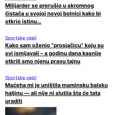
Milijarder se prerušio u skromnog
čistača u svojoj novoj bolnici kako bi
otkrio istinu…
Sportske vesti
Kako sam oženio “prosjačicu” koju su
svi ismijavali – a godinu dana kasnije
otkrili smo njenu pravu tajnu
Sportske vesti
Maćeha mi je uništila maminsku balsku
haljinu — ali nije ni slutila šta će tata
uraditi