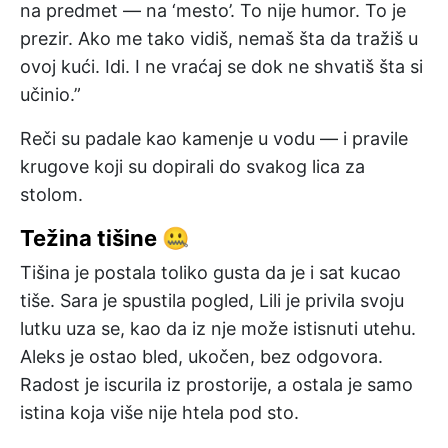
na predmet — na ‘mesto’. To nije humor. To je
prezir. Ako me tako vidiš, nemaš šta da tražiš u
ovoj kući. Idi. I ne vraćaj se dok ne shvatiš šta si
učinio.”
Reči su padale kao kamenje u vodu — i pravile
krugove koji su dopirali do svakog lica za
stolom.
Težina tišine 🤐
Tišina je postala toliko gusta da je i sat kucao
tiše. Sara je spustila pogled, Lili je privila svoju
lutku uza se, kao da iz nje može istisnuti utehu.
Aleks je ostao bled, ukočen, bez odgovora.
Radost je iscurila iz prostorije, a ostala je samo
istina koja više nije htela pod sto.