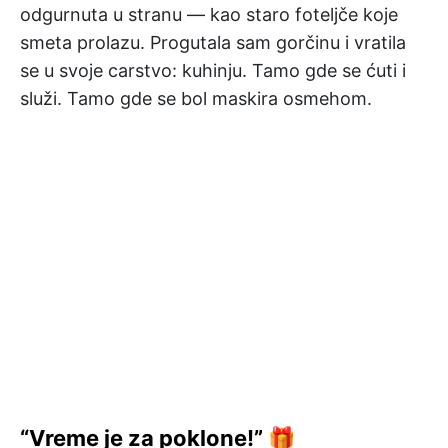
odgurnuta u stranu — kao staro foteljče koje
smeta prolazu. Progutala sam gorčinu i vratila
se u svoje carstvo: kuhinju. Tamo gde se ćuti i
služi. Tamo gde se bol maskira osmehom.
“Vreme je za poklone!” 🎁