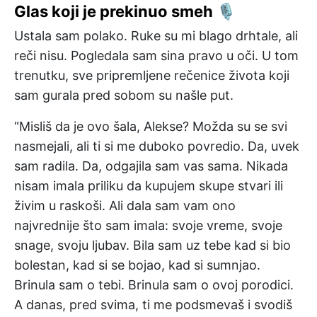
Glas koji je prekinuo smeh 🎙️
Ustala sam polako. Ruke su mi blago drhtale, ali
reči nisu. Pogledala sam sina pravo u oči. U tom
trenutku, sve pripremljene rečenice života koji
sam gurala pred sobom su našle put.
“Misliš da je ovo šala, Alekse? Možda su se svi
nasmejali, ali ti si me duboko povredio. Da, uvek
sam radila. Da, odgajila sam vas sama. Nikada
nisam imala priliku da kupujem skupe stvari ili
živim u raskoši. Ali dala sam vam ono
najvrednije što sam imala: svoje vreme, svoje
snage, svoju ljubav. Bila sam uz tebe kad si bio
bolestan, kad si se bojao, kad si sumnjao.
Brinula sam o tebi. Brinula sam o ovoj porodici.
A danas, pred svima, ti me podsmevaš i svodiš