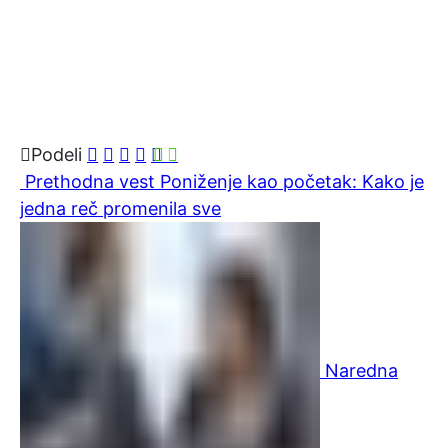
Podeli
Prethodna vest
Poniženje kao početak: Kako je
jedna reč promenila sve
Naredna