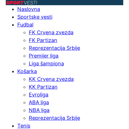
Naslovna
Sportske vesti
Fudbal
FK Crvena zvezda
FK Partizan
Reprezentacija Srbije
Premijer liga
Liga šampiona
Košarka
KK Crvena zvezda
KK Partizan
Evroliga
ABA liga
NBA liga
Reprezentacija Srbije
Tenis