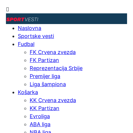
Naslovna
Sportske vesti
Fudbal
FK Crvena zvezda
FK Partizan
Reprezentacija Srbije
Premijer liga
Liga šampiona
Košarka
KK Crvena zvezda
KK Partizan
Evroliga
ABA liga
NBA liga