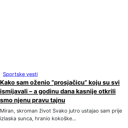
Sportske vesti
Kako sam oženio “prosjačicu” koju su svi
ismijavali – a godinu dana kasnije otkrili
smo njenu pravu tajnu
Miran, skroman život Svako jutro ustajao sam prije
izlaska sunca, hranio kokoške...