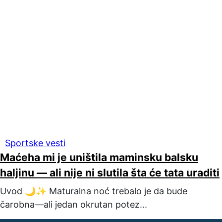
Sportske vesti
Maćeha mi je uništila maminsku balsku
haljinu — ali nije ni slutila šta će tata uraditi
Uvod 🌙✨ Maturalna noć trebalo je da bude
čarobna—ali jedan okrutan potez...