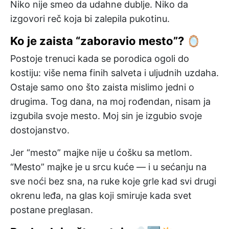
Niko nije smeo da udahne dublje. Niko da
izgovori reč koja bi zalepila pukotinu.
Ko je zaista “zaboravio mesto”? 🪞
Postoje trenuci kada se porodica ogoli do
kostiju: više nema finih salveta i uljudnih uzdaha.
Ostaje samo ono što zaista mislimo jedni o
drugima. Tog dana, na moj rođendan, nisam ja
izgubila svoje mesto. Moj sin je izgubio svoje
dostojanstvo.
Jer “mesto” majke nije u ćošku sa metlom.
“Mesto” majke je u srcu kuće — i u sećanju na
sve noći bez sna, na ruke koje grle kad svi drugi
okrenu leđa, na glas koji smiruje kada svet
postane preglasan.