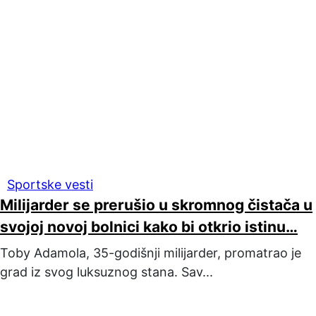
Sportske vesti
Milijarder se prerušio u skromnog čistača u
svojoj novoj bolnici kako bi otkrio istinu…
Toby Adamola, 35-godišnji milijarder, promatrao je
grad iz svog luksuznog stana. Sav...