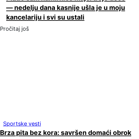
— nedelju dana kasnije ušla je u moju
kancelariju i svi su ustali
Pročitaj još
Sportske vesti
Brza pita bez kora: savršen domaći obrok