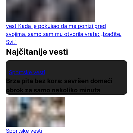
vest
Kada je pokušao da me ponizi pred
svojima, samo sam mu otvorila vrata: „Izađite.
Svi.”
Najčitanije vesti
Sportske vesti
Brza pita bez kora: savršen domaći
obrok za samo nekoliko minuta
Sportske vesti