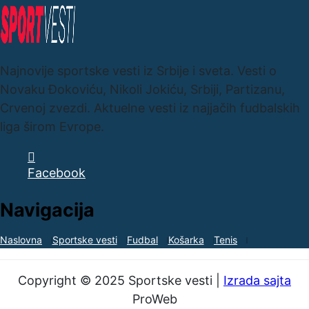
Najnovije sportske vesti iz Srbije i sveta. Vesti o
Novaku Đokoviću, Nikoli Jokiću, Srbiji, Partizanu,
Crvenoj zvezdi. Aktuelne vesti iz najjačih fudbalskih
liga širom Evrope.
Facebook
Navigacija
Naslovna
Sportske vesti
Fudbal
Košarka
Tenis
Copyright © 2025 Sportske vesti |
Izrada sajta
ProWeb