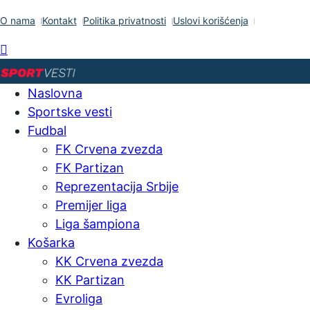
O nama
Kontakt
Politika privatnosti
Uslovi korišćenja
Naslovna
Sportske vesti
Fudbal
FK Crvena zvezda
FK Partizan
Reprezentacija Srbije
Premijer liga
Liga šampiona
Košarka
KK Crvena zvezda
KK Partizan
Evroliga