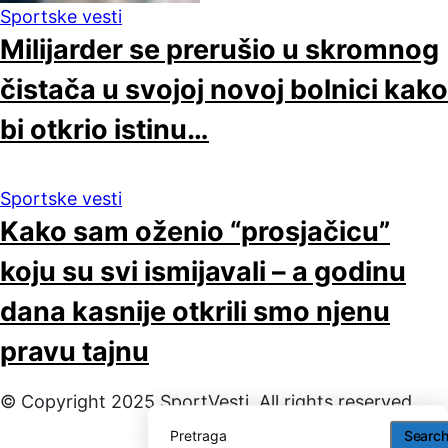
Sportske vesti
Milijarder se prerušio u skromnog
čistača u svojoj novoj bolnici kako
bi otkrio istinu…
Sportske vesti
Kako sam oženio “prosjačicu”
koju su svi ismijavali – a godinu
dana kasnije otkrili smo njenu
pravu tajnu
© Copyright 2025 SportVesti. All rights reserved
Searc
Searc