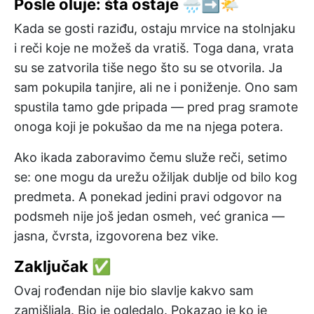
Posle oluje: šta ostaje 🌧️➡️🌤️
Kada se gosti raziđu, ostaju mrvice na stolnjaku
i reči koje ne možeš da vratiš. Toga dana, vrata
su se zatvorila tiše nego što su se otvorila. Ja
sam pokupila tanjire, ali ne i poniženje. Ono sam
spustila tamo gde pripada — pred prag sramote
onoga koji je pokušao da me na njega potera.
Ako ikada zaboravimo čemu služe reči, setimo
se: one mogu da urežu ožiljak dublje od bilo kog
predmeta. A ponekad jedini pravi odgovor na
podsmeh nije još jedan osmeh, već granica —
jasna, čvrsta, izgovorena bez vike.
Zaključak ✅
Ovaj rođendan nije bio slavlje kakvo sam
zamišljala. Bio je ogledalo. Pokazao je ko je