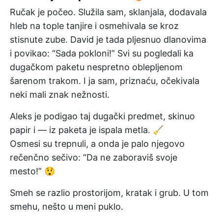
Ručak je počeo. Služila sam, sklanjala, dodavala
hleb na tople tanjire i osmehivala se kroz
stisnute zube. David je tada pljesnuo dlanovima
i povikao: “Sada pokloni!” Svi su pogledali ka
dugačkom paketu nespretno oblepljenom
šarenom trakom. I ja sam, priznaću, očekivala
neki mali znak nežnosti.
Aleks je podigao taj dugački predmet, skinuo
papir i — iz paketa je ispala metla. 🧹
Osmesi su trepnuli, a onda je palo njegovo
rečenčno sečivo: “Da ne zaboraviš svoje
mesto!” 😲
Smeh se razlio prostorijom, kratak i grub. U tom
smehu, nešto u meni puklo.