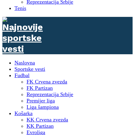
Reprezentacija Srbije
Tenis
Naslovna
Sportske vesti
Fudbal
FK Crvena zvezda
FK Partizan
Reprezentacija Srbije
Premijer liga
Liga šampiona
Košarka
KK Crvena zvezda
KK Partizan
Evroliga