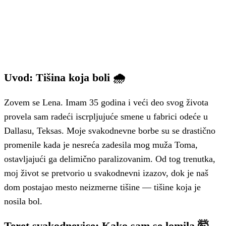
Uvod: Tišina koja boli 🌧️
Zovem se Lena. Imam 35 godina i veći deo svog života
provela sam radeći iscrpljujuće smene u fabrici odeće u
Dallasu, Teksas. Moje svakodnevne borbe su se drastično
promenile kada je nesreća zadesila mog muža Toma,
ostavljajući ga delimično paralizovanim. Od tog trenutka,
moj život se pretvorio u svakodnevni izazov, dok je naš
dom postajao mesto neizmerne tišine — tišine koja je
nosila bol.
Teret svakodnevice: Kako sam se lomila 🤯