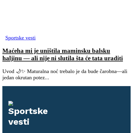
Sportske vesti
Maćeha mi je uništila maminsku balsku
haljinu — ali nije ni slutila šta će tata uraditi
Uvod 🌙✨ Maturalna noć trebalo je da bude čarobna—ali
jedan okrutan potez...