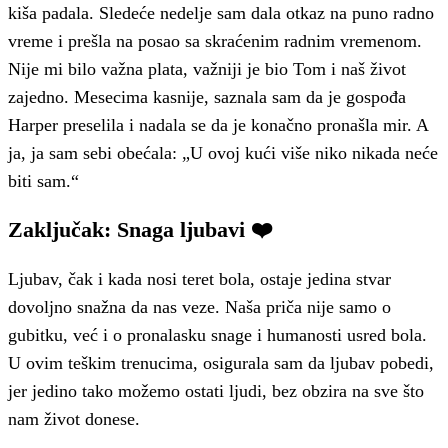
kiša padala. Sledeće nedelje sam dala otkaz na puno radno
vreme i prešla na posao sa skraćenim radnim vremenom.
Nije mi bilo važna plata, važniji je bio Tom i naš život
zajedno. Mesecima kasnije, saznala sam da je gospođa
Harper preselila i nadala se da je konačno pronašla mir. A
ja, ja sam sebi obećala: „U ovoj kući više niko nikada neće
biti sam.“
Zaključak: Snaga ljubavi ❤️
Ljubav, čak i kada nosi teret bola, ostaje jedina stvar
dovoljno snažna da nas veze. Naša priča nije samo o
gubitku, već i o pronalasku snage i humanosti usred bola.
U ovim teškim trenucima, osigurala sam da ljubav pobedi,
jer jedino tako možemo ostati ljudi, bez obzira na sve što
nam život donese.