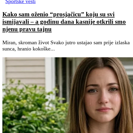
Sportske vesti
Kako sam oženio “prosjačicu” koju su svi
ismijavali – a godinu dana kasnije otkrili smo
njenu pravu tajnu
Miran, skroman život Svako jutro ustajao sam prije izlaska
sunca, hranio kokoške...