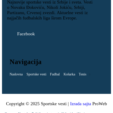
Najnovije sportske vesti iz Srbije i sveta. Vesti
o Novaku Đokoviću, Nikoli Jokiću, Srbiji,
Partizanu, Crvenoj zvezdi. Aktuelne vesti iz
najjačih fudbalskih liga širom Evrope.
Facebook
Navigacija
Naslovna
Sportske vesti
Fudbal
Košarka
Tenis
Copyright © 2025 Sportske vesti |
Izrada sajta
ProWeb