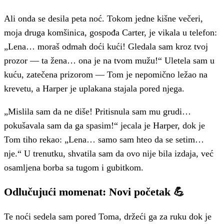
Ali onda se desila peta noć. Tokom jedne kišne večeri,
moja druga komšinica, gospođa Carter, je vikala u telefon:
„Lena… moraš odmah doći kući! Gledala sam kroz tvoj
prozor — ta žena… ona je na tvom mužu!“ Uletela sam u
kuću, zatečena prizorom — Tom je nepomično ležao na
krevetu, a Harper je uplakana stajala pored njega.
„Mislila sam da ne diše! Pritisnula sam mu grudi…
pokušavala sam da ga spasim!“ jecala je Harper, dok je
Tom tiho rekao: „Lena… samo sam hteo da se setim…
nje.“ U trenutku, shvatila sam da ovo nije bila izdaja, već
osamljena borba sa tugom i gubitkom.
Odlučujući momenat: Novi početak 💪
Te noći sedela sam pored Toma, držeći ga za ruku dok je