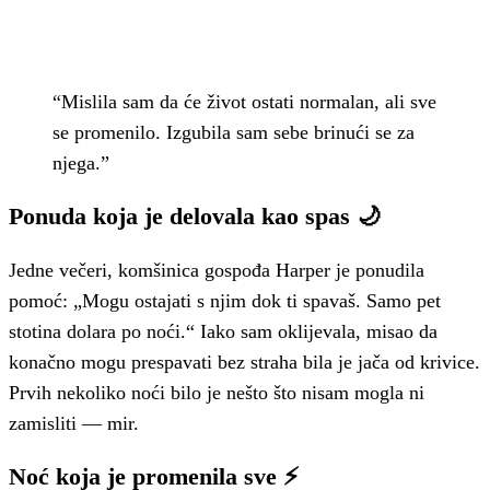
“Mislila sam da će život ostati normalan, ali sve
se promenilo. Izgubila sam sebe brinući se za
njega.”
Ponuda koja je delovala kao spas 🌙
Jedne večeri, komšinica gospođa Harper je ponudila
pomoć: „Mogu ostajati s njim dok ti spavaš. Samo pet
stotina dolara po noći.“ Iako sam oklijevala, misao da
konačno mogu prespavati bez straha bila je jača od krivice.
Prvih nekoliko noći bilo je nešto što nisam mogla ni
zamisliti — mir.
Noć koja je promenila sve ⚡