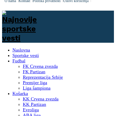
O nama
Kontakt
Politika privatnosti
Uslovi korišćenja
Naslovna
Sportske vesti
Fudbal
FK Crvena zvezda
FK Partizan
Reprezentacija Srbije
Premijer liga
Liga šampiona
Košarka
KK Crvena zvezda
KK Partizan
Evroliga
ABA liga