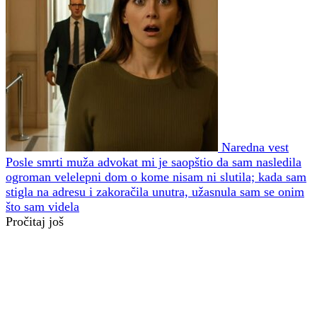
Naredna vest
Posle smrti muža advokat mi je saopštio da sam nasledila
ogroman velelepni dom o kome nisam ni slutila; kada sam
stigla na adresu i zakoračila unutra, užasnula sam se onim
što sam videla
Pročitaj još