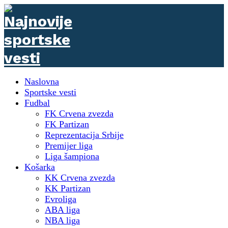
Naslovna
Sportske vesti
Fudbal
FK Crvena zvezda
FK Partizan
Reprezentacija Srbije
Premijer liga
Liga šampiona
Košarka
KK Crvena zvezda
KK Partizan
Evroliga
ABA liga
NBA liga