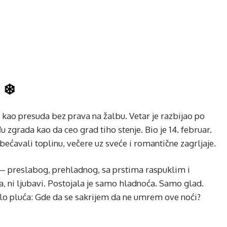
 ❄️
 kao presuda bez prava na žalbu. Vetar je razbijao po
u zgrada kao da ceo grad tiho stenje. Bio je 14. februar.
obećavali toplinu, večere uz sveće i romantične zagrljaje.
 preslabog, prehladnog, sa prstima raspuklim i
la, ni ljubavi. Postojala je samo hladnoća. Samo glad.
alo pluća: Gde da se sakrijem da ne umrem ove noći?