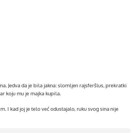
. Jedva da je bila jakna: slomljen rajsferšlus, prekratki
tvar koju mu je majka kupila.
 I kad joj je telo već odustajalo, ruku svog sina nije