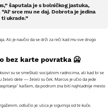
s,” šaputala je s bolničkog jastuka,
 “Al’ srce mu ne daj. Dobrota je jedina
 ti ukrade.”
. Ali je naučio da se drži za reči kad mu sve drugo
o bez karte povratka 🥶
ksovi su se smeškali socijalnim radnicima, ali kad bi se
u želeli dete — želeli su ček. Marcus je učio da jede
vaspitanja” kaišem, da podrum zna biti najhladnije mesto
aženim, odlučio je: ulica je sigurnija od te kuće.