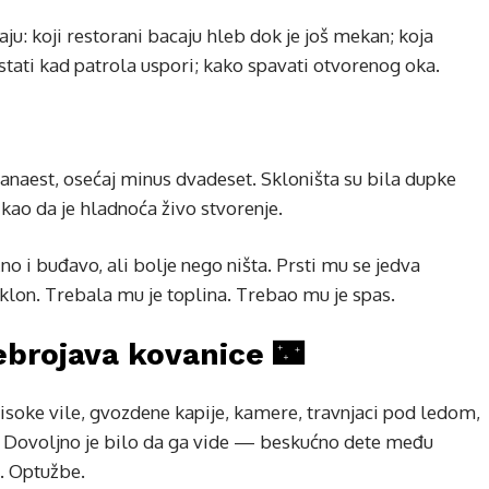
ju: koji restorani bacaju hleb dok je još mekan; koja
stati kad patrola uspori; kako spavati otvorenog oka.
anaest, osećaj minus dvadeset. Skloništa su bila dupke
 kao da je hladnoća živo stvorenje.
o i buđavo, ali bolje nego ništa. Prsti mu se jedva
aklon. Trebala mu je toplina. Trebao mu je spas.
rebrojava kovanice 🌃
 visoke vile, gvozdene kapije, kamere, travnjaci pod ledom,
a. Dovoljno je bilo da ga vide — beskućno dete među
. Optužbe.