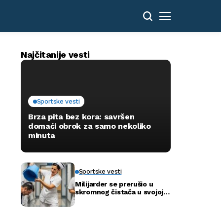
Najčitanije vesti
Sportske vesti
Brza pita bez kora: savršen
domaći obrok za samo nekoliko
minuta
Sportske vesti
Milijarder se prerušio u
skromnog čistača u svojoj
novoj bolnici kako bi otkrio
istinu…