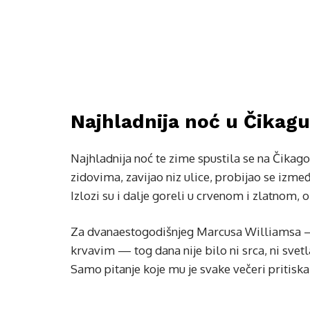
Najhladnija noć u Čikagu
Najhladnija noć te zime spustila se na Čikago
zidovima, zavijao niz ulice, probijao se izmeđ
Izlozi su i dalje goreli u crvenom i zlatnom, 
Za dvanaestogodišnjeg Marcusa Williamsa —
krvavim — tog dana nije bilo ni srca, ni svet
Samo pitanje koje mu je svake večeri pritisk