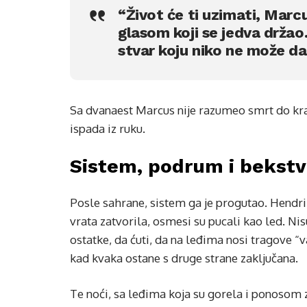
“Život će ti uzimati, Marcu
glasom koji se jedva držao.
stvar koju niko ne može da
Sa dvanaest Marcus nije razumeo smrt do kraja
ispada iz ruku.
Sistem, podrum i bekstv
Posle sahrane, sistem ga je progutao. Hendri
vrata zatvorila, osmesi su pucali kao led. Nis
ostatke, da ćuti, da na leđima nosi tragove “
kad kvaka ostane s druge strane zaključana.
Te noći, sa leđima koja su gorela i ponosom zg