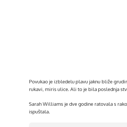
Povukao je izbledelu plavu jaknu bliže grudima
rukavi, miris ulice. Ali to je bila poslednja s
Sarah Williams je dve godine ratovala s rakom.
ispuštala.