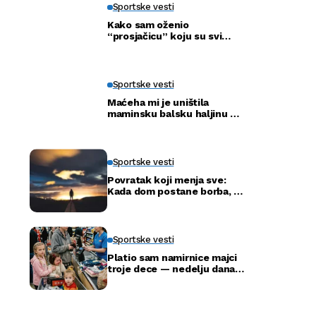
Sportske vesti
Kako sam oženio
“prosjačicu” koju su svi
ismijavali – a godinu dana
kasnije otkrili smo njenu
pravu tajnu
Sportske vesti
Maćeha mi je uništila
maminsku balsku haljinu —
ali nije ni slutila šta će tata
uraditi
Sportske vesti
Povratak koji menja sve:
Kada dom postane borba, a
ne adresa
Sportske vesti
Platio sam namirnice majci
troje dece — nedelju dana
kasnije ušla je u moju
kancelariju i svi su ustali