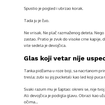
Spustio je pogled i ubrzao korak.
Tada ju je čuo.
Ne vrisak. Ne plač razmaženog deteta. Nego k
zastao. Pratio je zvuk do visoke crne kapij
vile sedela je devojčica.
Glas koji vetar nije uspe
Tanka pidžama u roze boji, sa nacrtanom prin
tresla; zubi su joj pucketali kao led koji puca 
Svaki razum mu je šaptao: okreni se, nije tv
Ali devojčica je podigla glavu. Obrazi kao uža
očima…