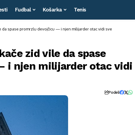
esti
Fudbal
Košarka
Tenis
 da spase promrzlu devojčicu — i njen milijarder otac vidi sve
ače zid vile da spase
i njen milijarder otac vidi
Podeli