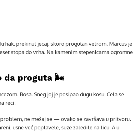
rhak, prekinut jecaj, skoro progutan vetrom. Marcus je
e, deset stopa do vrha. Na kamenim stepenicama ogromne
o da proguta 🌬️
cezom. Bosa. Sneg joj je posipao dugu kosu. Cela se
na reci.
oj problem, ne mešaj se — ovako se završava u pritvoru.
reni, usne već poplavele, suze zaledile na licu. A u