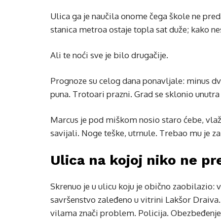
Ulica ga je naučila onome čega škole ne preda
stanica metroa ostaje topla sat duže; kako ne
Ali te noći sve je bilo drugačije.
Prognoze su celog dana ponavljale: minus dv
puna. Trotoari prazni. Grad se sklonio unutra
Marcus je pod miškom nosio staro ćebe, vlažn
savijali. Noge teške, utrnule. Trebao mu je z
Ulica na kojoj niko ne p
Skrenuo je u ulicu koju je obično zaobilazio:
savršenstvo zaleđeno u vitrini Lakšor Draiv
vilama znači problem. Policija. Obezbeđenje