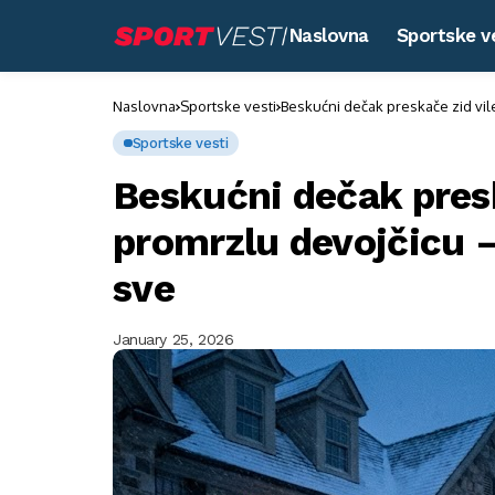
Naslovna
Sportske v
Naslovna
Sportske vesti
Beskućni dečak preskače zid vile
Sportske vesti
Beskućni dečak presk
promrzlu devojčicu — 
sve
January 25, 2026