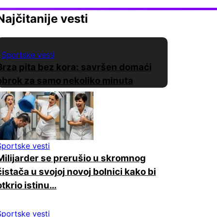
Najčitanije vesti
Sportske vesti
Brza pita bez kora: savršen domaći
obrok za samo nekoliko minuta
Sportske vesti
Milijarder se prerušio u skromnog
čistača u svojoj novoj bolnici kako bi
otkrio istinu…
Sportske vesti