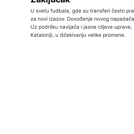
U svetu fudbala, gde su transferi često pr
za novi izazov. Dovođenje novog napadača m
Uz podršku navijača i jasne ciljeve uprave,
Kataloniji, u iščekivanju velike promene.