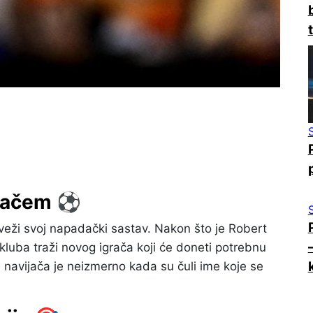
adačem ⚽
veži svoj napadački sastav. Nakon što je Robert
uba traži novog igrača koji će doneti potrebnu
 navijača je neizmerno kada su čuli ime koje se