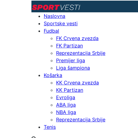
Naslovna
Sportske vesti
Fudbal
FK Crvena zvezda
FK Partizan
Reprezentacija Srbije
Premijer liga
Liga šampiona
Košarka
KK Crvena zvezda
KK Partizan
Evroliga
ABA liga
NBA liga
Reprezentacija Srbije
Tenis