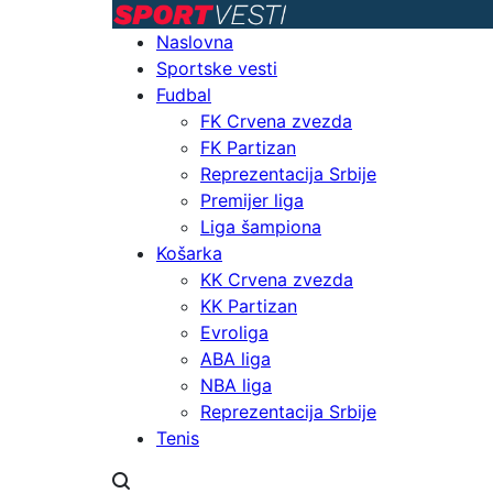
Naslovna
Sportske vesti
Fudbal
FK Crvena zvezda
FK Partizan
Reprezentacija Srbije
Premijer liga
Liga šampiona
Košarka
KK Crvena zvezda
KK Partizan
Evroliga
ABA liga
NBA liga
Reprezentacija Srbije
Tenis