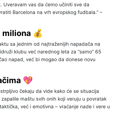
et. Uveravam vas da ćemo učiniti sve da
vratiti Barcelona na vrh evropskog fudbala.” –
 miliona 💰
aktu sa jednim od najtraženijih napadača na
pridruži klubu već narednog leta za “samo” 65
jačao napad, već bi mogao da donese novu
ačima 💖
strpljivo čekaju da vide kako će se situacija
u zapalile maštu svih onih koji veruju u povratak
aktička, već i emotivna – vraćanje nade i vere u