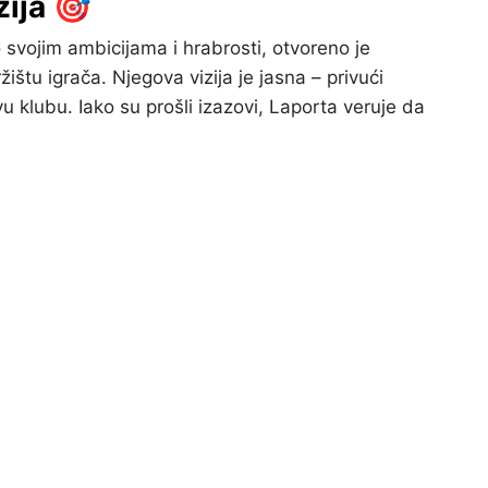
zija 🎯
svojim ambicijama i hrabrosti, otvoreno je
ištu igrača. Njegova vizija je jasna – privući
vu klubu. Iako su prošli izazovi, Laporta veruje da