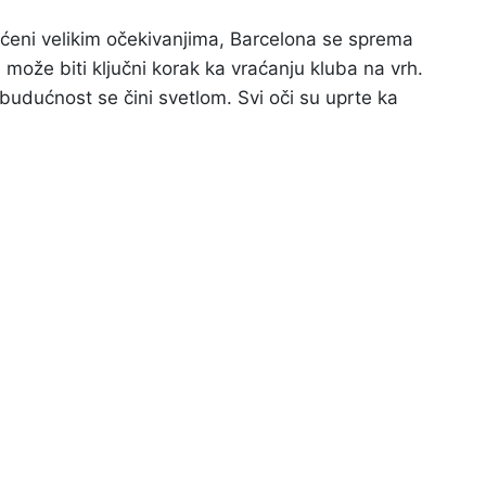
aćeni velikim očekivanjima, Barcelona se sprema
ože biti ključni korak ka vraćanju kluba na vrh.
 budućnost se čini svetlom. Svi oči su uprte ka