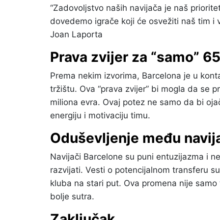
“Zadovoljstvo naših navijača je naš priorit
dovedemo igrače koji će osvežiti naš tim i 
Joan Laporta
Prava zvijer za “samo” 65
Prema nekim izvorima, Barcelona je u kont
tržištu. Ova “prava zvijer” bi mogla da se 
miliona evra. Ovaj potez ne samo da bi o
energiju i motivaciju timu.
Oduševljenje među navij
Navijači Barcelone su puni entuzijazma i ne
razvijati. Vesti o potencijalnom transferu s
kluba na stari put. Ova promena nije samo t
bolje sutra.
Zaključak