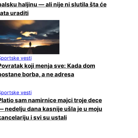
balsku haljinu — ali nije ni slutila šta će
tata uraditi
Sportske vesti
Povratak koji menja sve: Kada dom
postane borba, a ne adresa
Sportske vesti
Platio sam namirnice majci troje dece
— nedelju dana kasnije ušla je u moju
kancelariju i svi su ustali