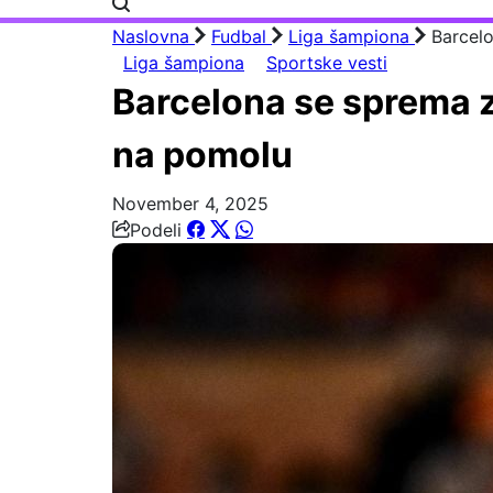
Naslovna
Fudbal
Liga šampiona
Barcelo
Liga šampiona
Sportske vesti
Barcelona se sprema za
na pomolu
November 4, 2025
Podeli