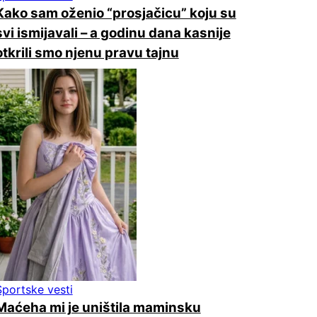
Kako sam oženio “prosjačicu” koju su
svi ismijavali – a godinu dana kasnije
otkrili smo njenu pravu tajnu
Sportske vesti
Maćeha mi je uništila maminsku